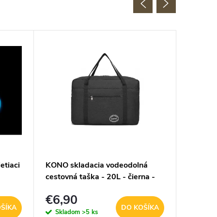
etiaci
KONO skladacia vodeodolná
KONO sk
cestovná taška - 20L - čierna -
cestovná
EQ2308
EQ230
€6,90
€6,9
ŠÍKA
DO KOŠÍKA
Skladom
>5 ks
Sklad