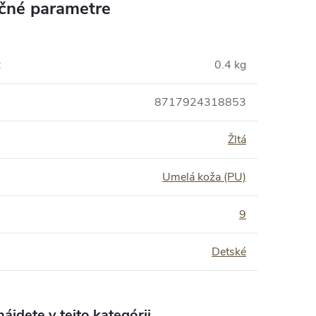
čné parametre
:
0.4 kg
8717924318853
Žltá
Umelá koža (PU)
:
9
Detské
ájdete v tejto kategórii