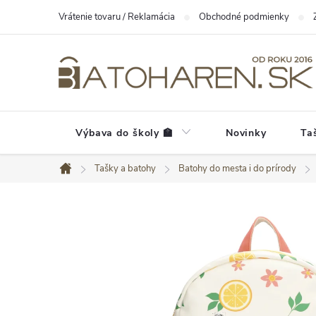
Prejsť
Vrátenie tovaru / Reklamácia
Obchodné podmienky
na
obsah
Výbava do školy 🏫
Novinky
Ta
Tašky a batohy
Batohy do mesta i do prírody
Domov