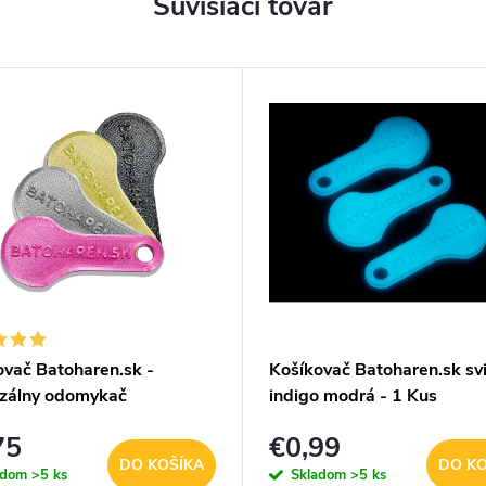
Súvisiaci tovar
ovač Batoharen.sk -
Košíkovač Batoharen.sk svi
rzálny odomykač
indigo modrá - 1 Kus
ného košíka - náhodná
75
€0,99
- 1 ks
DO KOŠÍKA
DO KO
adom
>5 ks
Skladom
>5 ks