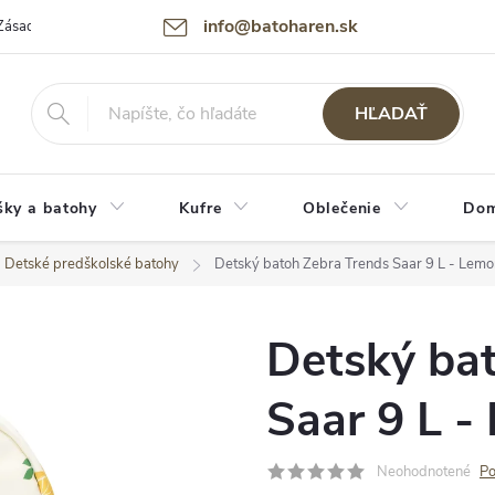
info@batoharen.sk
Zásady spracovania osobných údajov (GDPR)
Podmienky použitia webu
HĽADAŤ
šky a batohy
Kufre
Oblečenie
Dom
Detské predškolské batohy
Detský batoh Zebra Trends Saar 9 L - Lemo
Detský ba
Saar 9 L -
Neohodnotené
Po