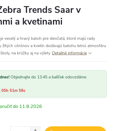
Zebra Trends Saar v
ónmi a kvetinami
je veselý a hravý batoh pre dievčatá, ktoré majú rady
vy žltých citrónov a kvetín dodávajú batohu letnú atmosféru
školy, na krúžky aj na výlety.
Detailné informácie
dnes!
Objednajte do 13:45 a balíček odovzdáme
:
05h 51m 57s
11.8.2026