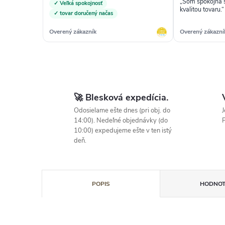
„Som spokojná s
✓ Veľká spokojnosť
kvalitou tovaru.“
✓ tovar doručený načas
Overený zákazník
Overený zákazní
🚀 Blesková expedícia.
Odosielame ešte dnes (pri obj. do
J
14:00). Nedeľné objednávky (do
P
10:00) expedujeme ešte v ten istý
deň.
POPIS
HODNOT