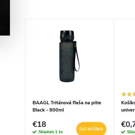
–9 %
€36,20
BAAGL Tritánová fľaša na pitie
Košík
es Idaho
Black - 800ml
unive
nákup
€18
€0,
farba 
KOŠÍKA
DO KOŠÍKA
Skladom
1 ks
Skl