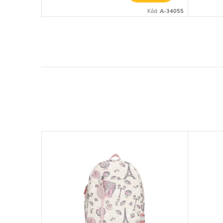
Kód:
18997-BN
Kód:
A-34055