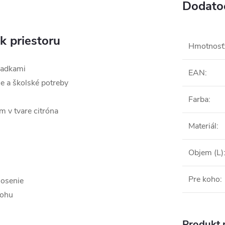
Dodato
k priestoru
Hmotnosť
radkami
EAN
:
ie a školské potreby
Farba
:
m v tvare citróna
Materiál
:
Objem (L)
Pre koho
:
nosenie
tohu
Produkt n