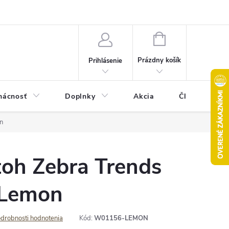
Pravidlá akcie 2+1 zdarma
Kontakty
Mapa serveru
Hodn
NÁKUPNÝ
KOŠÍK
Prázdny košík
Prihlásenie
ácnosť
Doplnky
Akcia
Články
n
toh Zebra Trends
 Lemon
drobnosti hodnotenia
Kód:
W01156-LEMON