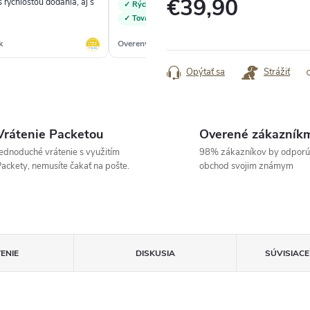
€39,90
 rýchlosťou dodania, aj s
✓ Rýchle doručenie
✓
✓ Tovar ako na obrázku a v popise
Jednotková
k
Overený zákazník
Ove
cena:
Opýtať sa
Strážiť
Vrátenie Packetou
Overené zákazník
ednoduché vrátenie s využitím
98% zákazníkov by odporú
ackety, nemusíte čakať na pošte.
obchod svojim známym
ENIE
DISKUSIA
SÚVISIAC