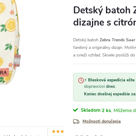
Detský batoh 
dizajne s citr
Detský batoh
Zebra Trends Saar
farebný a originálny dizajn. Motí
a svieži vzhľad. Skvele poslúži do 
⚡
Blesková expedícia ešte 
dopravcovi
dnes
.
Koniec dnešnej expedície za
Skladom
2 ks
Možnosti doručenia