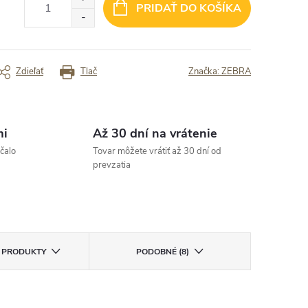
 Rýchle dodanie
✓ Cena
✓ rychle dorucenie
PRIDAŤ DO KOŠÍKA
rený zákazník
Overený zákazník
Zdieľať
Tlač
Značka:
ZEBRA
mi
Až 30 dní na vrátenie
čalo
Tovar môžete vrátiť až 30 dní od
prevzatia
E PRODUKTY
PODOBNÉ (8)