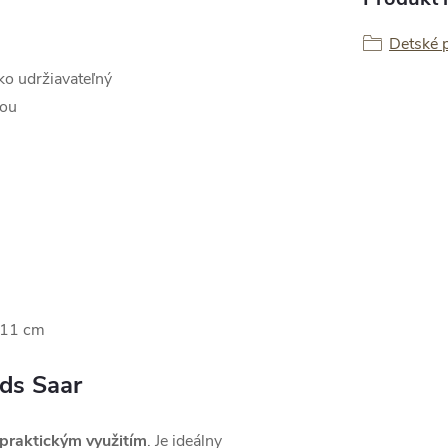
Detské 
hko udržiavateľný
ťou
 11 cm
nds Saar
praktickým využitím
. Je ideálny