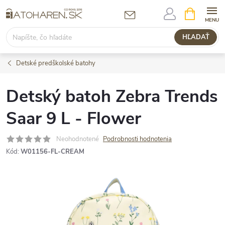
Prejsť
NÁKUPN
KOŠÍK
na
obsah
HĽADAŤ
Detské predškolské batohy
Detský batoh Zebra Trends
Saar 9 L - Flower
Neohodnotené
Podrobnosti hodnotenia
Kód:
W01156-FL-CREAM