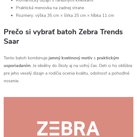
Romantický dizajn s farebnými kvietkami
Praktická menovka na zadnej strane
Rozmery: výška 35 cm × šírka 25 cm × hĺbka 11 cm
Prečo si vybrať batoh Zebra Trends
Saar
Tento batoh kombinuje
jemný kvetinový motív
s
praktickým
usporiadaním
. Je ideálny do školy aj na voľný čas. Deti si ho obľúbia
pre jeho veselý dizajn a rodičia ocenia kvalitu, odolnosť a pohodlné
nosenie.