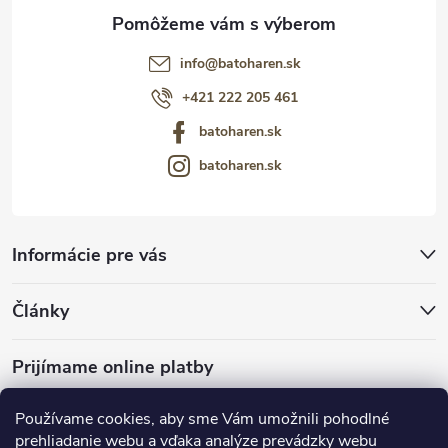
info
@
batoharen.sk
+421 222 205 461
batoharen.sk
batoharen.sk
Informácie pre vás
Články
Prijímame online platby
Používame cookies, aby sme Vám umožnili pohodlné
prehliadanie webu a vďaka analýze prevádzky webu