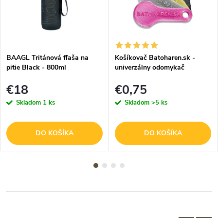
BAAGL Tritánová fľaša na
Košíkovač Batoharen.sk -
pitie Black - 800ml
univerzálny odomykač
nákupného košíka - náhodná
€18
€0,75
farba - 1 ks
Skladom
1 ks
Skladom
>5 ks
DO KOŠÍKA
DO KOŠÍKA