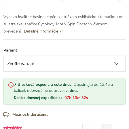
Vysoko kvalitné bavlnené pánske tričko s cyklistickou tematikou od
Austrálskej značky Cycology. Motív Spin Doctor v čiernom
prevedení.
Detailné informácie
Variant
⚡
Blesková expedícia ešte dnes!
Objednajte do 13:45 a
balíček odovzdáme dopravcovi
dnes
.
Koniec dnešnej expedície za:
07h 13m 31s
Možnosti doručenia
od €27,90