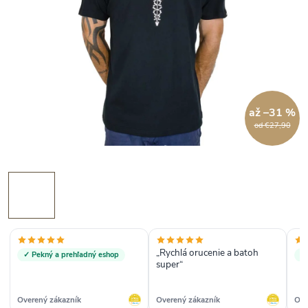
až –31 %
od €27,90
„Rychlá orucenie a batoh
✓ Pekný a prehľadný eshop
✓
super“
Overený zákazník
Overený zákazník
Ove