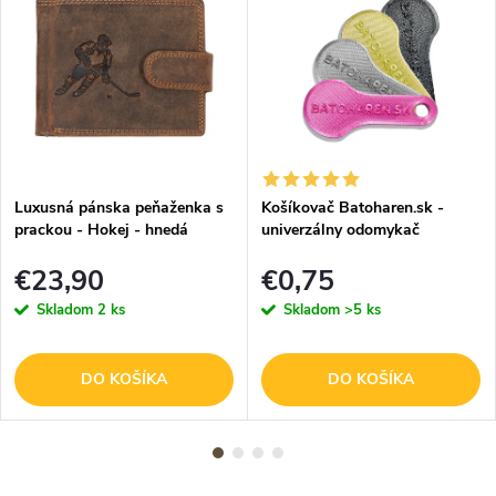
Luxusná pánska peňaženka s
Košíkovač Batoharen.sk -
prackou - Hokej - hnedá
univerzálny odomykač
nákupného košíka - náhodná
€23,90
€0,75
farba - 1 ks
Skladom
2 ks
Skladom
>5 ks
DO KOŠÍKA
DO KOŠÍKA