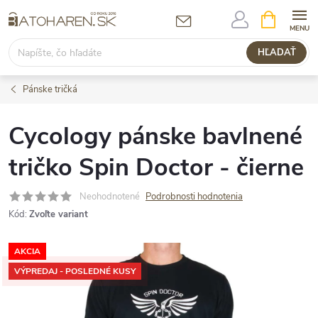
Prejsť
NÁKUPN
KOŠÍK
na
obsah
HĽADAŤ
Pánske tričká
Cycology pánske bavlnené
tričko Spin Doctor - čierne
Neohodnotené
Podrobnosti hodnotenia
Kód:
Zvoľte variant
AKCIA
VÝPREDAJ - POSLEDNÉ KUSY