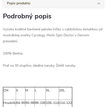
Popis produktu
Podrobný popis
Vysoko kvalitné bavlnené pánske tričko s cyklistickou tematikou od
Austrálskej značky Cycology. Motív Spin Doctor v čiernom
prevedení.
100% Bavlna.
Prať na 30 stupňov, ideálne naruby. Žehliť naruby.
CM
S
M
L
XL
2XL
Hrudník
84-90
90-98
98-106
106-114
114-122