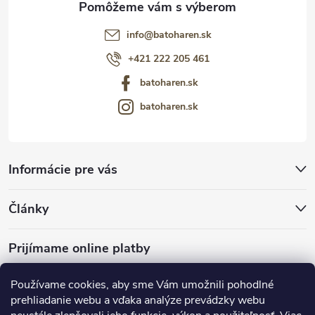
info
@
batoharen.sk
+421 222 205 461
batoharen.sk
batoharen.sk
Informácie pre vás
Články
Prijímame online platby
Používame cookies, aby sme Vám umožnili pohodlné
prehliadanie webu a vďaka analýze prevádzky webu