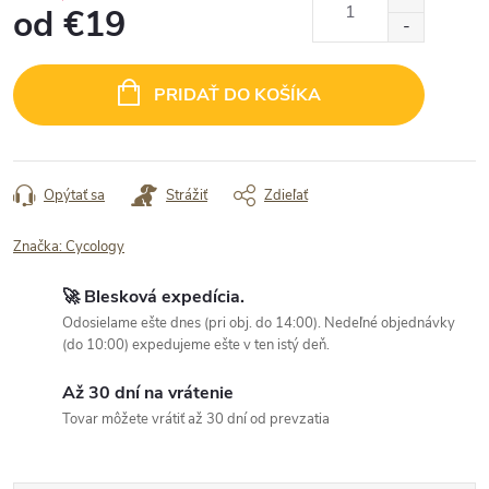
od
€19
Jednotková
cena:
PRIDAŤ DO KOŠÍKA
Opýtať sa
Strážiť
Zdieľať
Značka:
Cycology
🚀 Blesková expedícia.
Odosielame ešte dnes (pri obj. do 14:00). Nedeľné objednávky
(do 10:00) expedujeme ešte v ten istý deň.
Až 30 dní na vrátenie
Tovar môžete vrátiť až 30 dní od prevzatia