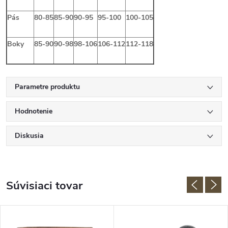
Pás
80-85
85-90
90-95
95-100
100-105
Boky
85-90
90-98
98-106
106-112
112-118
Parametre produktu
Hodnotenie
Diskusia
Súvisiaci tovar