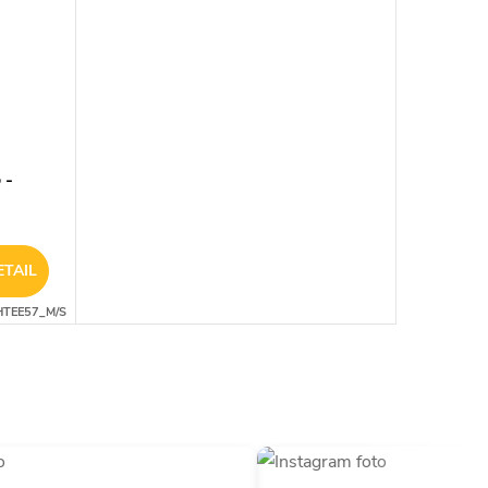
 -
ETAIL
HTEE57_M/S