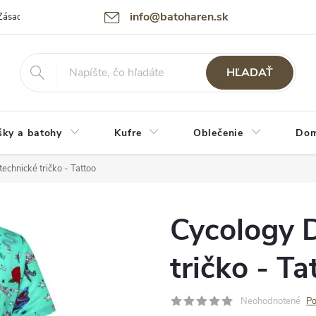
info@batoharen.sk
Zásady spracovania osobných údajov (GDPR)
Podmienky použitia webu
HĽADAŤ
šky a batohy
Kufre
Oblečenie
Dom
chnické tričko - Tattoo
Cycology 
tričko - Ta
Neohodnotené
Po