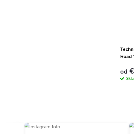
Techni
Road 
€
od
Skl