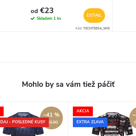
€23
od
DETAIL
Skladom
1 ks
Kód:
TECHTEE54_W/S
AKCIA
–41 %
–
DAJ - POSLEDNÉ KUSY
EXTRA ZĽAVA
€33,90