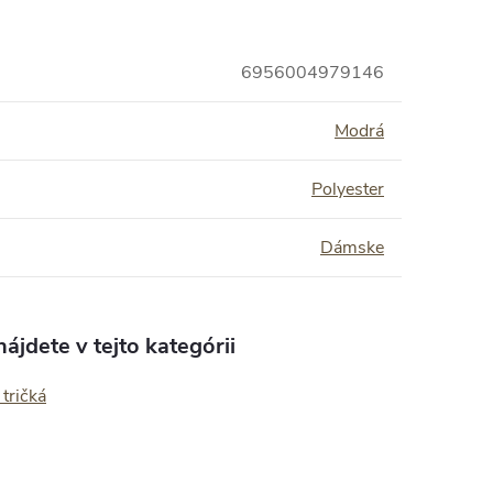
6956004979146
Modrá
Polyester
Dámske
ájdete v tejto kategórii
tričká