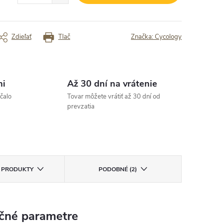
var mi bol doručený kuriérom až ku
„Rýchlosť - nasledujuci deň som mal
erám. Ďakujem.“
tovar doma“
rený zákazník
Overený zákazník
Zdieľať
Tlač
Značka:
Cycology
mi
Až 30 dní na vrátenie
čalo
Tovar môžete vrátiť až 30 dní od
prevzatia
E PRODUKTY
PODOBNÉ (2)
čné parametre