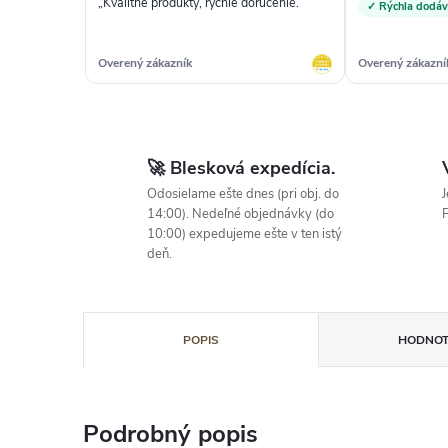
„Kvalitne produkty, rychle dorucenie.“
✓ Rýchla dodá
Overený zákazník
Overený zákazní
🚀 Blesková expedícia.
Odosielame ešte dnes (pri obj. do
J
14:00). Nedeľné objednávky (do
P
10:00) expedujeme ešte v ten istý
deň.
POPIS
HODNOT
Podrobný popis