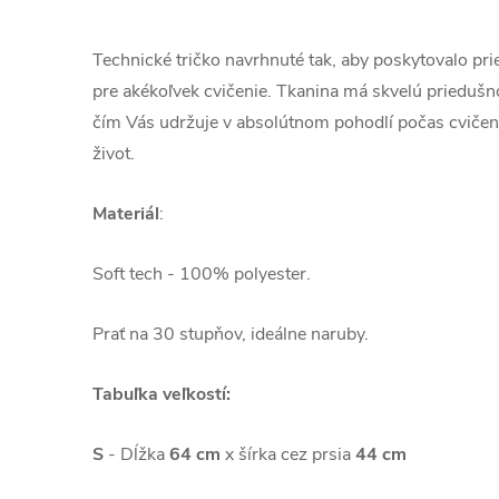
Technické tričko navrhnuté tak, aby poskytovalo pr
pre akékoľvek cvičenie. Tkanina má skvelú priedušn
čím Vás udržuje v absolútnom pohodlí počas cvičenia
život.
Materiál
:
Soft tech - 100% polyester.
Prať na 30 stupňov, ideálne naruby.
Tabuľka veľkostí:
S
- Dĺžka
64 cm
x šírka cez prsia
44 cm