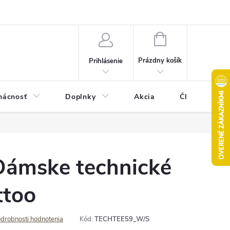
Pravidlá akcie 2+1 zdarma
Kontakty
Mapa serveru
Hodn
NÁKUPNÝ
KOŠÍK
Prázdny košík
Prihlásenie
ácnosť
Doplnky
Akcia
Články
Dámske technické
ttoo
drobnosti hodnotenia
Kód:
TECHTEE59_W/S