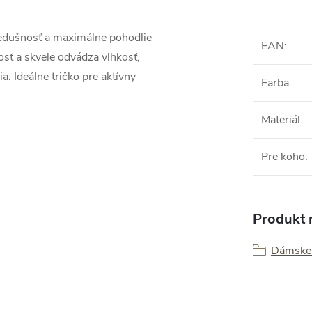
iedušnosť a maximálne pohodlie
EAN
:
osť a skvele odvádza vlhkosť,
. Ideálne tričko pre aktívny
Farba
:
Materiál
:
Pre koho
:
Produkt n
Dámske 