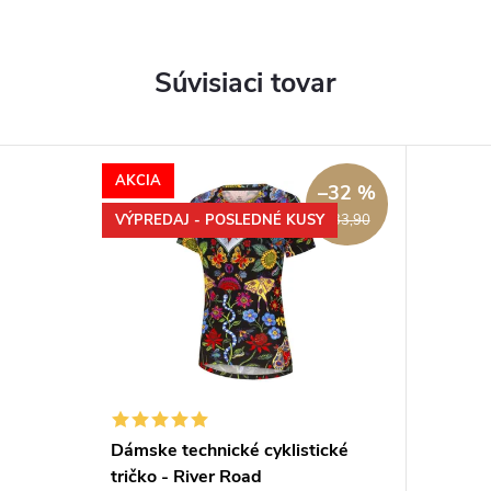
Súvisiaci tovar
AKCIA
–32 %
VÝPREDAJ - POSLEDNÉ KUSY
€33,90
Dámske technické cyklistické
tričko - River Road