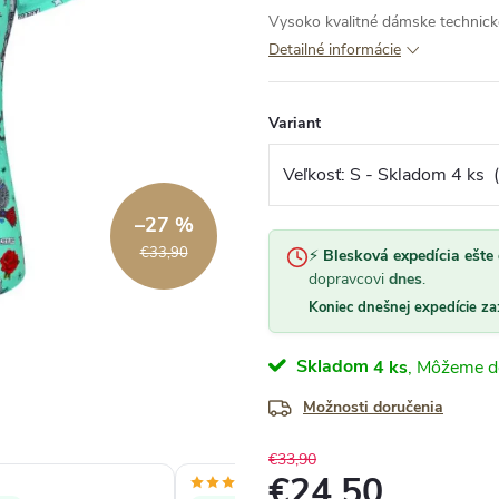
Vysoko kvalitné dámske technické
Detailné informácie
Variant
–27 %
€33,90
⚡
Blesková expedícia ešte 
dopravcovi
dnes
.
Koniec dnešnej expedície za
Skladom
4 ks
Možnosti doručenia
€33,90
€24,50