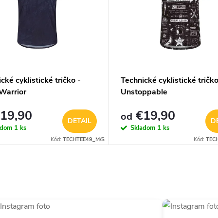
cké cyklistické tričko -
Technické cyklistické tričko
Warrior
Unstoppable
19,90
€19,90
od
DETAIL
D
adom
1 ks
Skladom
1 ks
Kód:
TECHTEE49_M/S
Kód:
TEC