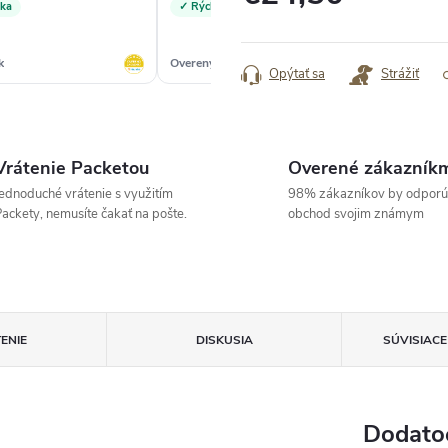
„To
vka
✓ Rýchlosť
dv
Jednotková
cena:
k
Overený zákazník
Ove
Opýtať sa
Strážiť
Vrátenie Packetou
Overené zákazník
ednoduché vrátenie s využitím
98% zákazníkov by odporú
ackety, nemusíte čakať na pošte.
obchod svojim známym
ENIE
DISKUSIA
SÚVISIAC
Dodato