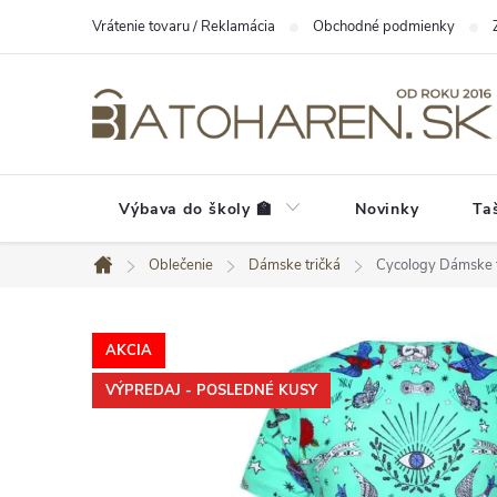
Prejsť
Vrátenie tovaru / Reklamácia
Obchodné podmienky
na
obsah
Výbava do školy 🏫
Novinky
Ta
Oblečenie
Dámske tričká
Cycology Dámske te
Domov
AKCIA
VÝPREDAJ - POSLEDNÉ KUSY