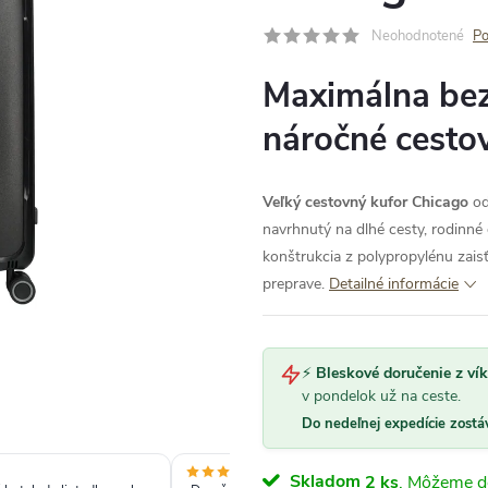
Neohodnotené
Po
Maximálna bez
náročné cesto
Veľký cestovný kufor Chicago
od
navrhnutý na dlhé cesty, rodinné
konštrukcia z polypropylénu zais
preprave.
Detailné informácie
⚡
Bleskové doručenie z ví
v pondelok už na ceste.
Do nedeľnej expedície zostá
Skladom
2 ks