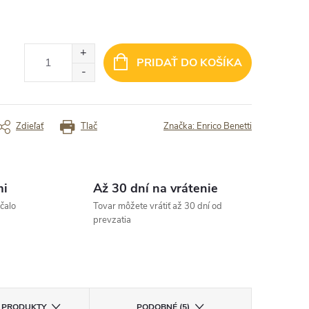
okojnosť s tovarom aj včasným
✓ Rýchlo doručené
✓ Kvalitný bato
ručením“
✓ Skvele služby
rený zákazník
Overený zákazník
PRIDAŤ DO KOŠÍKA
Zdieľať
Tlač
Značka:
Enrico Benetti
mi
Až 30 dní na vrátenie
čalo
Tovar môžete vrátiť až 30 dní od
prevzatia
E PRODUKTY
PODOBNÉ (5)