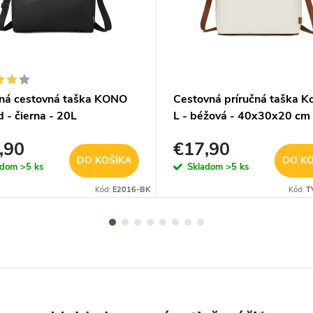
čná cestovná taška KONO
Cestovná príručná taška K
 - čierna - 20L
L - béžová - 40x30x20 cm
,90
€17,90
DO KOŠÍKA
DO KO
adom
>5 ks
Skladom
>5 ks
Kód:
E2016-BK
Kód:
T