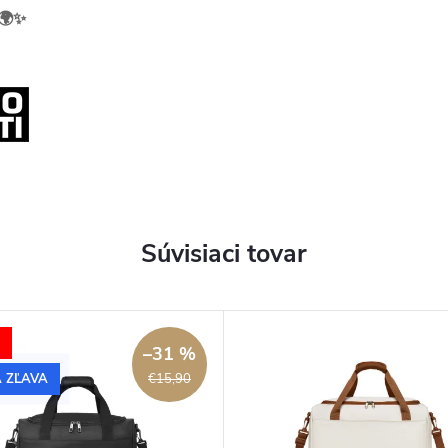
 🌍✨
Súvisiaci tovar
–31 %
 ZĽAVA
€15,90