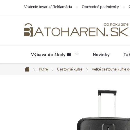
Prejsť
Vrátenie tovaru / Reklamácia
Obchodné podmienky
na
obsah
Výbava do školy 🏫
Novinky
Ta
Kufre
Cestovné kufre
Veľké cestovné kufre d
Domov