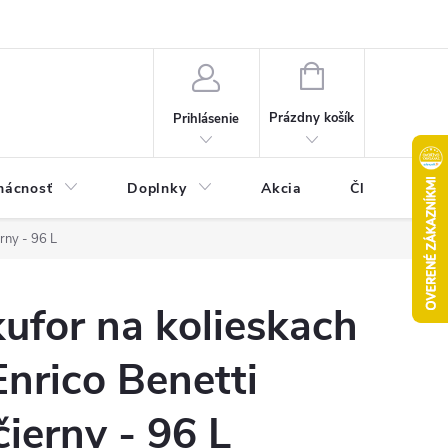
Pravidlá akcie 2+1 zdarma
Kontakty
Mapa serveru
Hodn
NÁKUPNÝ
KOŠÍK
Prázdny košík
Prihlásenie
ácnosť
Doplnky
Akcia
Články
rny - 96 L
ufor na kolieskach
Enrico Benetti
čierny - 96 L