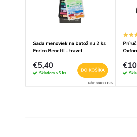
0 L -
Sada menoviek na batožinu 2 ks
Príru
Enrico Benetti - travel
Oxford
€5,40
€10
KOŠÍKA
DO KOŠÍKA
Skladom
>5 ks
Skl
LBK2535L-BK
Kód:
88011195