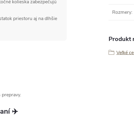
otočné kolieska zabezpečujú
Rozmery
:
tatok priestoru aj na dlhšie
Produkt n
Veľké ce
 prepravy.
aní ✈️