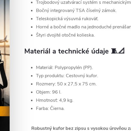
Trojbodový uzatvárací systém s mechanickými
Bočný integrovaný TSA číselný zámok.
Teleskopická výsuvná rukoväť.
Horné a bočné madlo na jednoduché prenášan
Štyri dvojité otočné kolieska.
Materiál a technické údaje 🧵📐
Materiál: Polypropylén (PP).
Typ produktu: Cestovný kufor.
Rozmery: 50 x 27,5 x 75 cm.
Objem: 96 l.
Hmotnosť: 4,9 kg.
Farba: Čierna.
Robustný kufor bez zipsu s vysokou úrovňou z