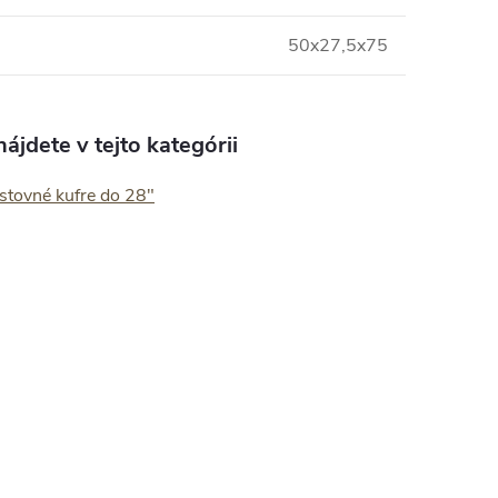
50x27,5x75
ájdete v tejto kategórii
stovné kufre do 28"