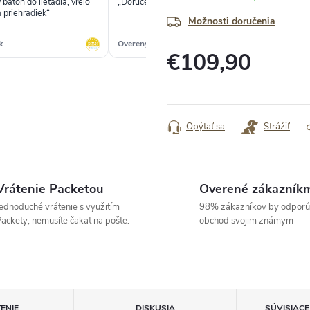
 batoh do lietadla, vrelo
„Doručené veľmi rýchlo a bez problémov“
„Sp
 priehradiek“
do
Možnosti doručenia
k
Overený zákazník
Ove
€109,90
Jednotková
cena:
Opýtať sa
Strážiť
Vrátenie Packetou
Overené zákazník
ednoduché vrátenie s využitím
98% zákazníkov by odporú
ackety, nemusíte čakať na pošte.
obchod svojim známym
ENIE
DISKUSIA
SÚVISIAC