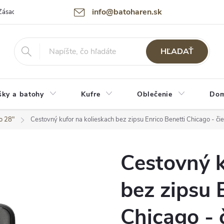
info@batoharen.sk
Zásady spracovania osobných údajov (GDPR)
Podmienky použitia webu
HĽADAŤ
šky a batohy
Kufre
Oblečenie
Dom
o 28"
Cestovný kufor na kolieskach bez zipsu Enrico Benetti Chicago - čie
Cestovný k
bez zipsu 
Chicago - 