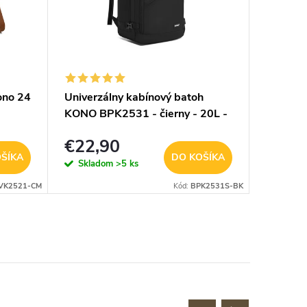
ono 24
Univerzálny kabínový batoh
Kabínov
KONO BPK2531 - čierny - 20L -
čierno-
40x25x20 cm
€22,90
€24,
ŠÍKA
DO KOŠÍKA
Skladom
>5 ks
Sklad
VK2521-CM
Kód:
BPK2531S-BK