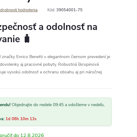
drobnosti hodnotenia
Kód:
39054001-75
pečnosť a odolnosť na
vanie 🧳
 značky Enrico Benetti v elegantnom čiernom prevedení je
 dovolenky aj pracovné pobyty. Robustná škrupinová
ťuje vysokú odolnosť a ochranu obsahu aj pri náročnej
kendu!
Objednajte do nedele 09:45 a odošleme v nedeľu,
va:
1d 08h 10m 12s
12.8.2026