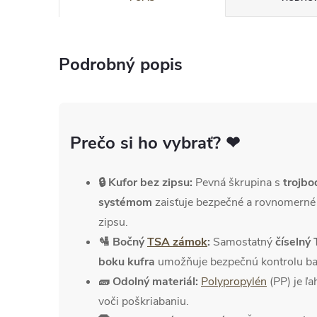
Podrobný popis
Prečo si ho vybrať? ❤
🔒 Kufor bez zipsu:
Pevná škrupina s
trojb
systémom
zaisťuje bezpečné a rovnomerné u
zipsu.
🛂 Bočný
TSA zámok
:
Samostatný
číselný
boku kufra
umožňuje bezpečnú kontrolu bato
🧱 Odolný materiál:
Polypropylén
(PP) je ľ
voči poškriabaniu.