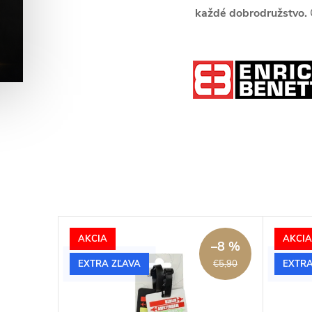
každé dobrodružstvo.
AKCIA
AKCIA
–19 %
–8 %
EXTRA ZĽAVA
EXTRA
€20,90
€5,90