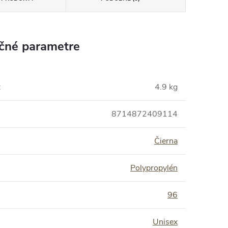
čné parametre
:
4.9 kg
8714872409114
Čierna
Polypropylén
:
96
Unisex