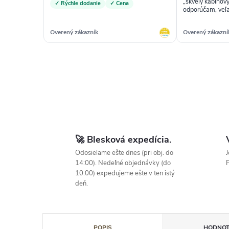
„skvelý kabínový
✓ Rýchle dodanie
✓ Cena
odporúčam, veľa
Overený zákazník
Overený zákazní
🚀 Blesková expedícia.
Odosielame ešte dnes (pri obj. do
J
14:00). Nedeľné objednávky (do
P
10:00) expedujeme ešte v ten istý
deň.
POPIS
HODNOT