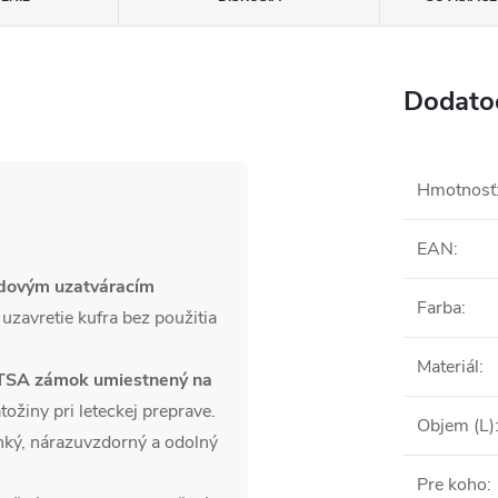
Dodato
Hmotnosť
EAN
:
odovým uzatváracím
Farba
:
zavretie kufra bez použitia
Materiál
:
 TSA zámok umiestnený na
žiny pri leteckej preprave.
Objem (L)
ahký, nárazuvzdorný a odolný
Pre koho
: