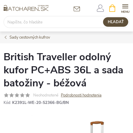
Prejsť
NÁKUPN
KOŠÍK
na
obsah
HĽADAŤ
Sady cestovných kufrov
British Traveller odolný
kufor PC+ABS 36L a sada
batožiny - béžová
Neohodnotené
Podrobnosti hodnotenia
Kód:
K2391L-WE-20-S2366-BG/BN