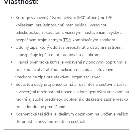
Vlastnosti:
Kufor je vybavený štyrmi tichými 360° otočnými TPE
kolieskami pre jednoduchú manipuláciu, výsuvnou
teleskopickou rukoväťou s viacerými nastaveniami výšky a
bezpečným trojmiestnym
TSA
kombinačným zámkom.
Odolný zips, ktorý odoláva prepichnutiu ostrými nástrojmi,
zabezpečuje lepšiu ochranu obsahu a súkromie.
Hlavná priehradka kufra je vybavená nylonovými popruhmi s
prackou, uzatvárateľnou sekciou na zips a sieťovaným
vreckom na zips pre efektívnu organizáciu vecí.
Súčasťou sady je aj priestranná a rozšíriteľná cestovná taška
s viacerými možnosťami nosenia a inteligentnými vreckami na
mokré aj suché predmety, doplnená o diskrétne zadné vrecko
pre jednoduché prenášanie.
Kozmetická taštička je ideálnym doplnkom na uloženie vašich
drobností a nevyhnutností na cestách.