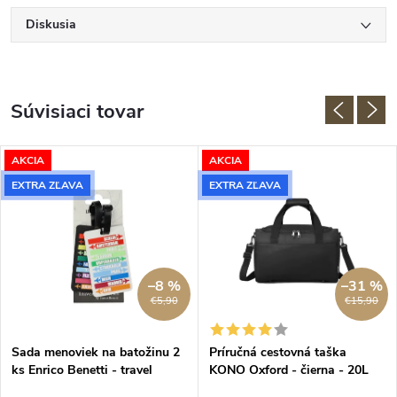
Diskusia
Súvisiaci tovar
AKCIA
AKCIA
EXTRA ZĽAVA
EXTRA ZĽAVA
–8 %
–31 %
€5,90
€15,90
Sada menoviek na batožinu 2
Príručná cestovná taška
ks Enrico Benetti - travel
KONO Oxford - čierna - 20L