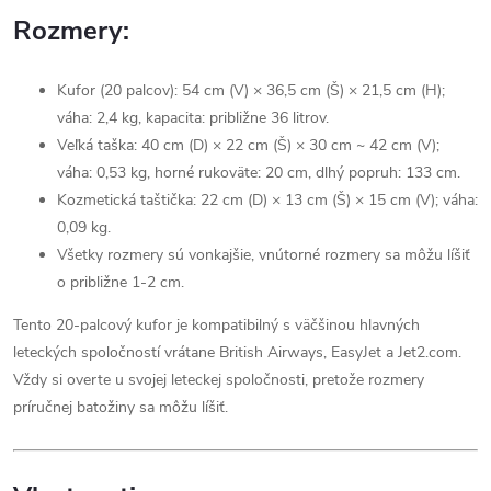
Rozmery:
Kufor (20 palcov): 54 cm (V) × 36,5 cm (Š) × 21,5 cm (H);
váha: 2,4 kg, kapacita: približne 36 litrov.
Veľká taška: 40 cm (D) × 22 cm (Š) × 30 cm ~ 42 cm (V);
váha: 0,53 kg, horné rukoväte: 20 cm, dlhý popruh: 133 cm.
Kozmetická taštička: 22 cm (D) × 13 cm (Š) × 15 cm (V); váha:
0,09 kg.
Všetky rozmery sú vonkajšie, vnútorné rozmery sa môžu líšiť
o približne 1-2 cm.
Tento 20-palcový kufor je kompatibilný s väčšinou hlavných
leteckých spoločností vrátane British Airways, EasyJet a Jet2.com.
Vždy si overte u svojej leteckej spoločnosti, pretože rozmery
príručnej batožiny sa môžu líšiť.