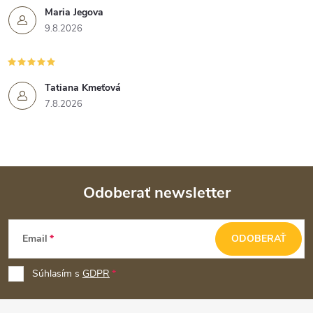
Maria Jegova
9.8.2026
Tatiana Kmeťová
7.8.2026
Odoberať newsletter
Z
Email
ODOBERAŤ
á
p
Súhlasím s
GDPR
ä