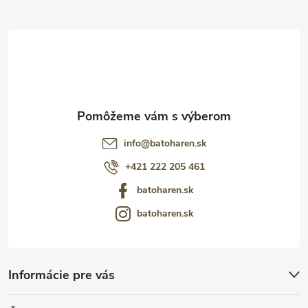
t
i
e
info
@
batoharen.sk
+421 222 205 461
batoharen.sk
batoharen.sk
Informácie pre vás