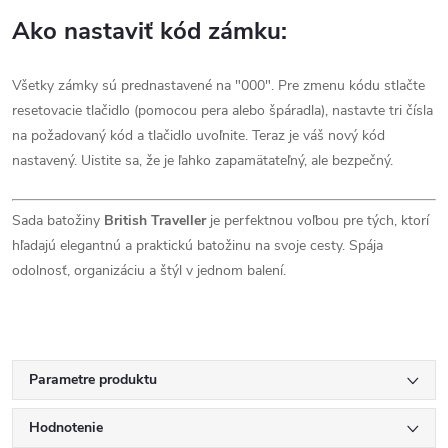
Ako nastaviť kód zámku:
Všetky zámky sú prednastavené na "000". Pre zmenu kódu stlačte
resetovacie tlačidlo (pomocou pera alebo špáradla), nastavte tri čísla
na požadovaný kód a tlačidlo uvoľnite. Teraz je váš nový kód
nastavený. Uistite sa, že je ľahko zapamätateľný, ale bezpečný.
Sada batožiny
British Traveller
je perfektnou voľbou pre tých, ktorí
hľadajú elegantnú a praktickú batožinu na svoje cesty. Spája
odolnosť, organizáciu a štýl v jednom balení.
Parametre produktu
Hodnotenie