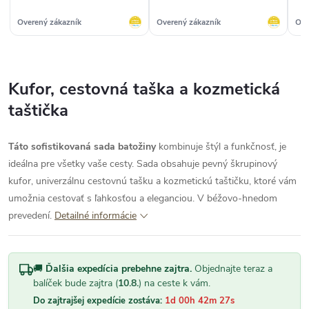
Overený zákazník
Overený zákazník
Ove
Kufor, cestovná taška a kozmetická
taštička
Táto sofistikovaná sada batožiny
kombinuje štýl a funkčnosť, je
ideálna pre všetky vaše cesty. Sada obsahuje pevný škrupinový
kufor, univerzálnu cestovnú tašku a kozmetickú taštičku, ktoré vám
umožnia cestovať s ľahkosťou a eleganciou. V béžovo-hnedom
prevedení.
Detailné informácie
🚚
Ďalšia expedícia prebehne zajtra.
Objednajte teraz a
balíček bude zajtra (
10.8.
) na ceste k vám.
Do zajtrajšej expedície zostáva:
1d 00h 42m 26s