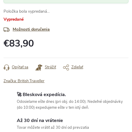
Položka bola vypredaná…
Vypredané
Možnosti doručenia
€83,90
Jednotková
cena:
Opýtať sa
Strážiť
Zdieľať
Značka:
British Traveller
🚀 Blesková expedícia.
Odosielame ešte dnes (pri obj. do 14:00). Nedeľné objednávky
(do 10:00) expedujeme ešte v ten istý deň.
Až 30 dní na vrátenie
Tovar môžete vrátiť až 30 dní od prevzatia