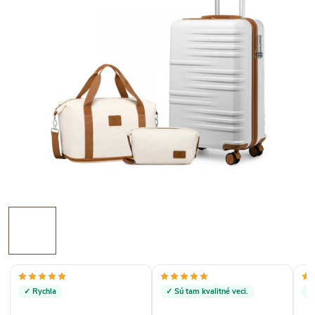
✓ Rychla
✓ Sú tam kvalitné veci.
✓ 