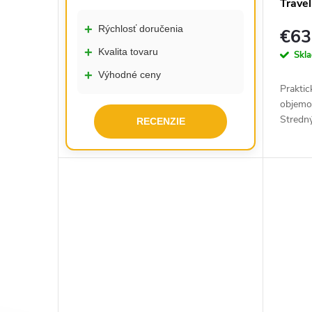
Travel
+
Rýchlosť doručenia
€63
+
Kvalita tovaru
Skl
+
Výhodné ceny
Praktic
objemo
Stredný
RECENZIE
prevede
cestovat