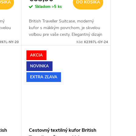
OŠÍKA
DO KOŠÍKA
Skladom
>5 ks
rný
British Traveller Suitcase, moderný
kvelou
kufor s mäkkým povrchom, je skvelou
voľbou pre vaše cesty. Elegantný dizajn
ke na
sa výborne hodí ako na pracovné cesty,
397L-NY-20
Kód:
K2397L-GY-24
na
tak na dovolenku. V sivom...
AKCIA
NOVINKA
EXTRA ZĽAVA
tish
Cestovný textilný kufor British