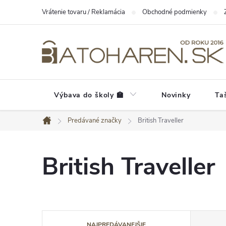
Prejsť
Vrátenie tovaru / Reklamácia
Obchodné podmienky
na
obsah
Výbava do školy 🏫
Novinky
Ta
Predávané značky
British Traveller
Domov
British Traveller
R
NAJPREDÁVANEJŠIE