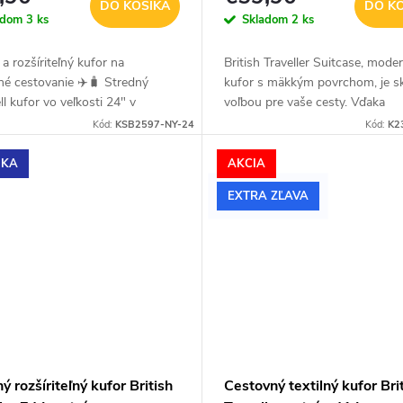
DO KOŠÍKA
DO K
adom
3 ks
Skladom
2 ks
a rozšíriteľný kufor na
British Traveller Suitcase, mode
né cestovanie ✈️🧳 Stredný
kufor s mäkkým povrchom, je s
ll kufor vo veľkosti 24" v
voľbou pre vaše cesty. Vďaka
nej tmavomodrej farbe spája
elegantnému dizajnu a priehrad
Kód:
KSB2597-NY-24
Kód:
K2
 plynulý pohyb, premyslenú...
notebook sa výborne hodí ako 
pracovné...
NKA
AKCIA
EXTRA ZĽAVA
ný rozšíriteľný kufor British
Cestovný textilný kufor Bri