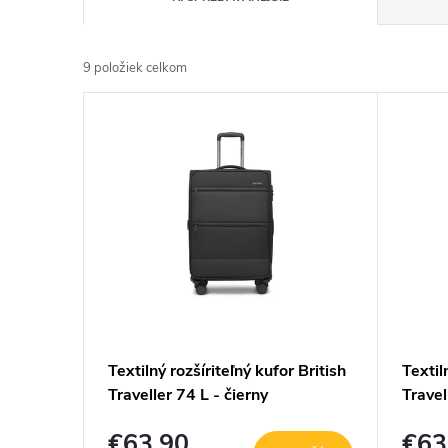
a
d
9
položiek celkom
e
V
n
ý
i
p
e
i
p
s
r
p
o
r
Textilný rozšíriteľný kufor British
Textil
d
o
Traveller 74 L - čierny
Travel
u
d
€63,90
€63