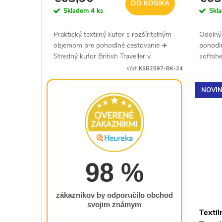
DO KOŠÍKA
k
u
Skladom
4 ks
Skl
t
k
Praktický textilný kufor s rozšíriteľným
Odolný 
o
t
objemom pre pohodlné cestovanie ✈️
pohodl
Stredný kufor British Traveller v
softshe
v
o
čiernom prevedení je ideálnou voľbou
elegant
Kód:
KSB2597-BK-24
pre cestovateľov, ktorí...
tichý a
v
NOVI
98 %
zákazníkov by odporučilo obchod
svojim známym
Textil