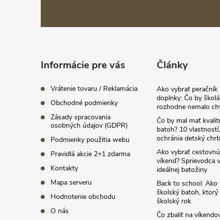
á
p
ä
Informácie pre vás
Články
t
i
Vrátenie tovaru / Reklamácia
Ako vybrať peračník 
doplnky: Čo by školá
Obchodné podmienky
e
rozhodne nemalo ch
Zásady spracovania
Čo by mal mať kvalit
osobných údajov (GDPR)
batoh? 10 vlastností,
ochránia detský chrb
Podmienky použitia webu
Ako vybrať cestovnú
Pravidlá akcie 2+1 zdarma
víkend? Sprievodca 
Kontakty
ideálnej batožiny
Mapa serveru
Back to school: Ako 
školský batoh, ktorý 
Hodnotenie obchodu
školský rok
O nás
Čo zbaliť na víkendov