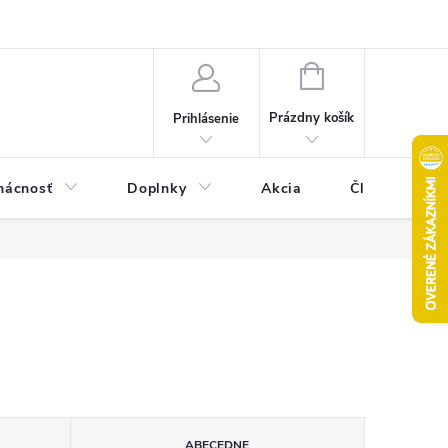
Pravidlá akcie 2+1 zdarma
Kontakty
Mapa serveru
Hodn
NÁKUPNÝ
KOŠÍK
Prázdny košík
Prihlásenie
ácnosť
Doplnky
Akcia
Články
ABECEDNE