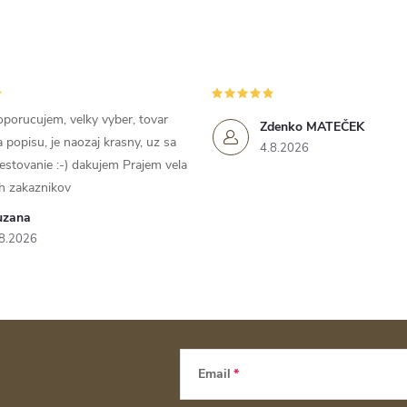
porucujem, velky vyber, tovar
Zdenko MATEČEK
popisu, je naozaj krasny, uz sa
4.8.2026
estovanie :-) dakujem Prajem vela
h zakaznikov
uzana
8.2026
Email