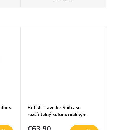
ufor s
British Traveller Suitcase
rozšíriteľný kufor s mäkkým
 navy
povrchom a TSA zámkom - sivý -
€63,90
75L