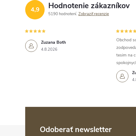
s
Hodnotenie zákazníkov
4,9
u
5190 hodnotení
Zobraziť recenzie
Obchod so
Zuzana Both
zodpoveda 
4.8.2026
tesim na c
spokojnyc
Z
4.
Z
Odoberať newsletter