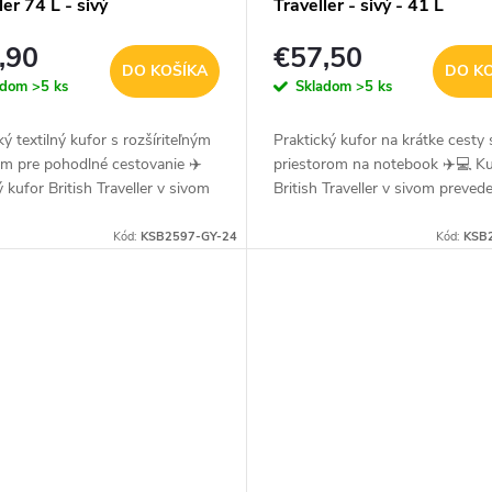
ler 74 L - sivý
Traveller - sivý - 41 L
,90
€57,50
DO KOŠÍKA
DO K
adom
>5 ks
Skladom
>5 ks
ký textilný kufor s rozšíriteľným
Praktický kufor na krátke cesty 
m pre pohodlné cestovanie ✈️
priestorom na notebook ✈️💻 Ku
 kufor British Traveller v sivom
British Traveller v sivom prevede
ní je ideálnou voľbou pre
ideálny na pracovné cesty aj ví
eľov, ktorí hľadajú...
výlety. Ponúka ľahkú...
Kód:
KSB2597-GY-24
Kód:
KSB