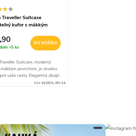
h Traveller Suitcase
iteľný kufor s mäkkým
hom a TSA zámkom - navy
,90
DO KOŠÍKA
adom
>5 ks
 Traveller Suitcase, moderný
s mäkkým povrchom, je skvelou
pre vaše cesty. Elegantný dizajn
rne hodí ako na pracovné cesty,
Kód:
K2397L-NY-24
dovolenku. V navy...