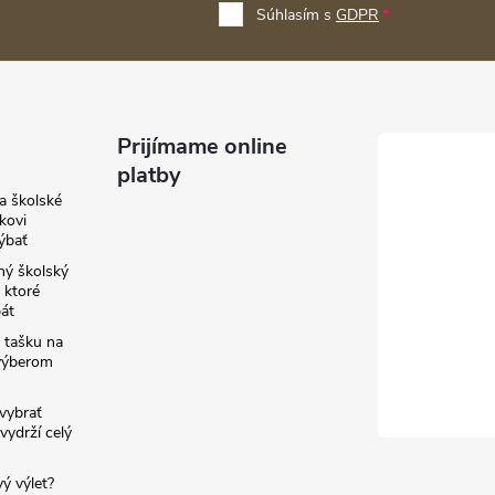
Súhlasím s
GDPR
Prijímame online
platby
a školské
kovi
ýbať
ný školský
 ktoré
át
 tašku na
výberom
vybrať
vydrží celý
ý výlet?