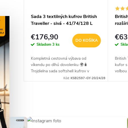
Sada 3 textilných kufrov British
Britis
Traveller - sivá - 41/74/128 L
rozšír
povrc
€176,90
€63
- 75L
DO KOŠÍKA
Skladom
3 ks
Skl
Kompletná cestovná výbava od
British
víkendu po dlhú dovolenku 🌍🧳
kufor 
Trojdielna sada softshell kufrov v
voľbou 
elegantnej sivej farbe spája odolné
sa výbo
Kód:
KSB2597-GY-20/24/28
materiály, tichý chod a premyslenú
tak na 
organizáciu....
O
v
l
á