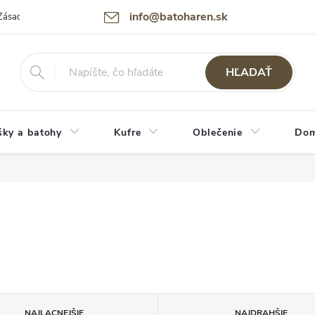
info@batoharen.sk
Zásady spracovania osobných údajov (GDPR)
Podmienky použitia webu
HĽADAŤ
šky a batohy
Kufre
Oblečenie
Dom
NAJLACNEJŠIE
NAJDRAHŠIE