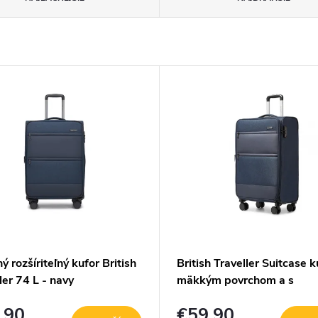
ný rozšíriteľný kufor British
British Traveller Suitcase k
ler 74 L - navy
mäkkým povrchom a s
priehradkou na notebook -
,90
€59,90
- 40L