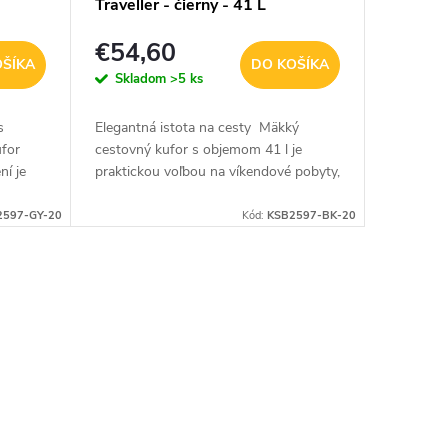
Traveller - čierny - 41 L
€54,60
OŠÍKA
DO KOŠÍKA
Skladom
>5 ks
s
Elegantná istota na cesty Mäkký
for
cestovný kufor s objemom 41 l je
ní je
praktickou voľbou na víkendové pobyty,
kendové
pracovné cesty aj kratšie dovolenky.
Spája odolnú textilnú...
2597-GY-20
Kód:
KSB2597-BK-20