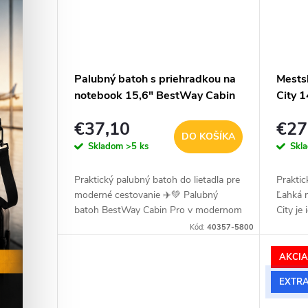
Palubný batoh s priehradkou na
Mests
notebook 15,6" BestWay Cabin
City 1
Pro 24 L - zelený
€37,10
€27
DO KOŠÍKA
Skladom
>5 ks
Skl
Praktický palubný batoh do lietadla pre
Praktic
moderné cestovanie ✈️💚 Palubný
Ľahká 
batoh BestWay Cabin Pro v modernom
City je
zelenom prevedení s čiernymi detailmi
školy a
Kód:
40357-5800
je ideálnou voľbou na cestovanie...
rozmer
AKCI
EXTRA