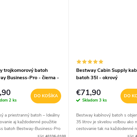
y trojkomorový batoh
Bestway Cabin Supply kab
ay Business-Pro - čierna -
batoh 35l - okrový
,90
€71,90
DO KOŠÍKA
DO K
adom
2 ks
Skladom
3 ks
ký a priestranný batoh – Ideálny
Bestway kabínový batoh s obj
ovanie aj každodenné použitie
35 litrov je skvelou voľbou ako 
ss batoh Bestway-Business-Pro
cestovanie tak na každodenné n
uje moderný dizajn s
Tento batoh je skvelou voľbou p
Kód:
40336-0100
Kód: