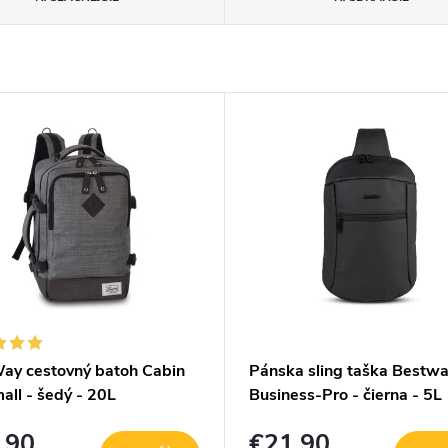
ay cestovný batoh Cabin
Pánska sling taška Bestw
all - šedý - 20L
Business-Pro - čierna - 5L
,90
€21,90