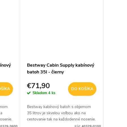
ínový
Bestway Cabin Supply kabínový
batoh 35l - čierny
€71,90
OŠÍKA
DO KOŠÍKA
Skladom
4 ks
emom
Bestway kabínový batoh s objemom
na
35 litrov je skvelou voľbou ako na
osenie.
cestovanie tak na každodenné nosenie.
re
Tento batoh je skvelou voľbou pre
40329-3600
Kód:
40329-0100