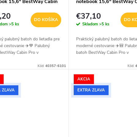
ook 15,6" BestWay Cabin
notebook 15,6" BestWay 
 L - navy
Pro 24 L - béžový
,20
€37,10
DO KOŠÍKA
DO K
adom
>5 ks
Skladom
>5 ks
ký palubný batoh do lietadla pre
Praktický palubný batoh do lieta
é cestovanie ✈️💙 Palubný
moderné cestovanie ✈️🎒 Palub
BestWay Cabin Pro v
batoh BestWay Cabin Pro v
tnom navy prevedení s čiernymi
elegantnom béžovom prevedení
i je ideálnou voľbou na
čiernymi detailmi je ideálnou vo
Kód:
40357-6101
Kód:
nie...
na...
A
AKCIA
 ZĽAVA
EXTRA ZĽAVA