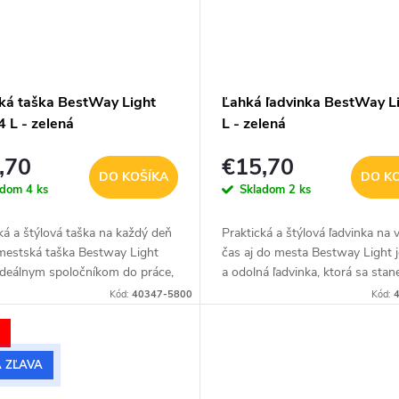
ká taška BestWay Light
Ľahká ľadvinka BestWay Li
4 L - zelená
L - zelená
,70
€15,70
DO KOŠÍKA
DO K
adom
4 ks
Skladom
2 ks
ká a štýlová taška na každý deň
Praktická a štýlová ľadvinka na 
mestská taška Bestway Light
čas aj do mesta Bestway Light j
 ideálnym spoločníkom do práce,
a odolná ľadvinka, ktorá sa stan
j na voľný čas. Vďaka svojim
ideálnym spoločníkom na každ
Kód:
40347-5800
Kód:
om ponúka dostatok...
nosenie. Vďaka kompaktným...
A
 ZĽAVA