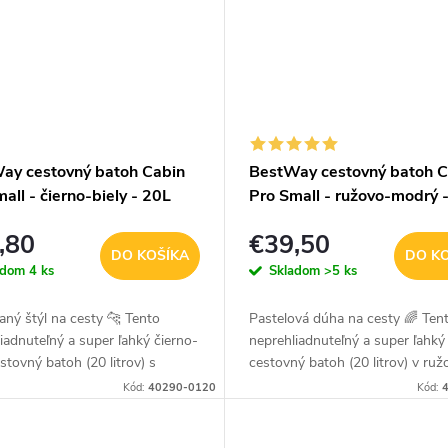
ay cestovný batoh Cabin
BestWay cestovný batoh C
all - čierno-biely - 20L
Pro Small - ružovo-modrý 
,80
€39,50
DO KOŠÍKA
DO K
adom
4 ks
Skladom
>5 ks
ný štýl na cesty 🐆 Tento
Pastelová dúha na cesty 🌈 Ten
iadnuteľný a super ľahký čierno-
neprehliadnuteľný a super ľahký
estovný batoh (20 litrov) s
cestovný batoh (20 litrov) v ruž
ym zvieracím vzorom je
modrom ombré prevedení je
Kód:
40290-0120
Kód:
ným riešením pre štýlových...
perfektným riešením pre štýlov
cestovateľov....