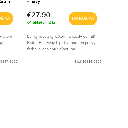
Cabin
- navy
€27,90
OŠÍKA
DO KOŠÍKA
Skladom
2 ks
dla pre
Ľahký mestský batoh na každý deň 🎒
ný
Batoh BestWay Light v modernej navy
farbe je ideálnou voľbou na
 s
každodenné nosenie do školy, práce aj
ľbou
na voľný čas. Vďaka nízkej hmotnosti,...
40357-6100
Kód:
40346-0600