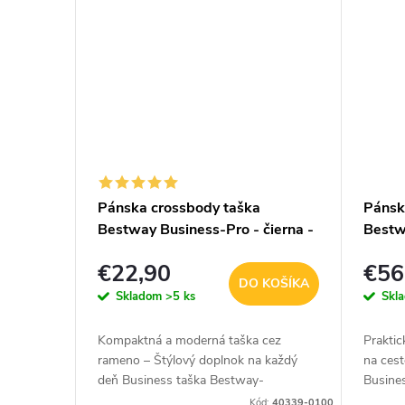
Pánska crossbody taška
Pánsk
Bestway Business-Pro - čierna -
Bestw
4L
23L
€22,90
€56
DO KOŠÍKA
Skladom
>5 ks
Skl
Kompaktná a moderná taška cez
Praktic
rameno – Štýlový doplnok na každý
na cest
deň Business taška Bestway-
Busine
Business-Pro je ideálnym spoločníkom
kombin
Kód:
40339-0100