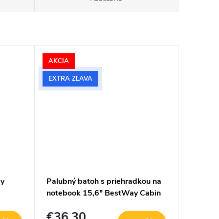
AKCIA
EXTRA ZĽAVA
ay
Palubný batoh s priehradkou na
notebook 15,6" BestWay Cabin
Pro 24 L - ružový
€36,30