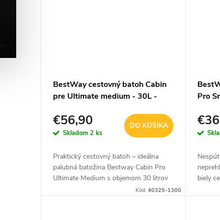
BestWay cestovný batoh Cabin
BestW
pre Ultimate medium - 30L -
Pro Sm
khaki
€56,90
€36
DO KOŠÍKA
Skladom
2 ks
Skl
Praktický cestovný batoh – ideálna
Nespúta
palubná batožina Bestway Cabin Pro
neprehl
Ultimate Medium s objemom 30 litrov
biely c
je univerzálny cestovný batoh
odvážn
Kód:
40325-1300
navrhnutý tak, aby spĺňal požiadavky...
perfekt