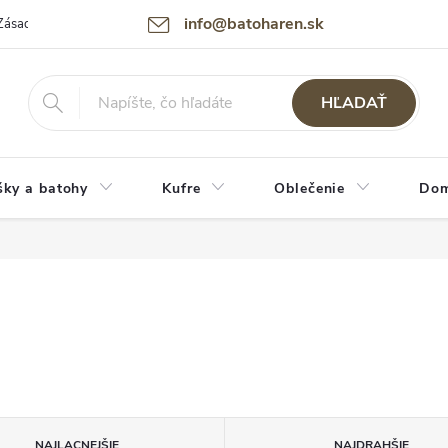
info@batoharen.sk
Zásady spracovania osobných údajov (GDPR)
Podmienky použitia webu
HĽADAŤ
šky a batohy
Kufre
Oblečenie
Dom
NAJLACNEJŠIE
NAJDRAHŠIE