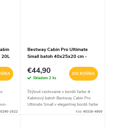
abin
Bestway Cabin Pro Ultimate
- 20L
Small batoh 40x25x20 cm -
bordový - 20L
€44,90
OŠÍKA
DO KOŠÍKA
Skladom
2 ks
to
Štýlové cestovanie v bordó farbe ✈️
Kabinový batoh Bestway Cabin Pro
ovo-
Ultimate Small v elegantnej bordó farbe
je ideálnym riešením pre moderných
40290-2522
Kód:
40326-4800
ých
cestovateľov. Spĺňa rozmery...