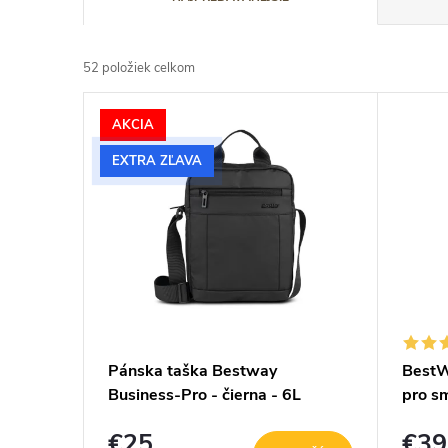
a
d
52
položiek celkom
e
V
AKCIA
n
ý
EXTRA ZĽAVA
i
p
e
i
p
s
r
p
o
r
Pánska taška Bestway
BestW
d
o
Business-Pro - čierna - 6L
pro sm
u
d
€25
€39