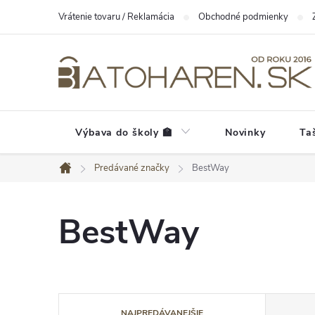
Prejsť
Vrátenie tovaru / Reklamácia
Obchodné podmienky
na
obsah
Výbava do školy 🏫
Novinky
Ta
Predávané značky
BestWay
Domov
BestWay
R
NAJPREDÁVANEJŠIE