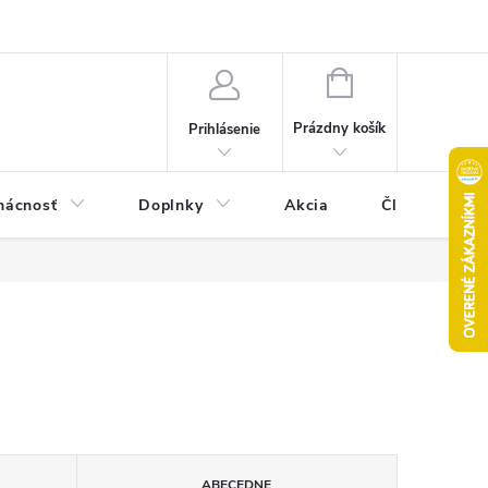
Pravidlá akcie 2+1 zdarma
Kontakty
Mapa serveru
Hodn
NÁKUPNÝ
KOŠÍK
Prázdny košík
Prihlásenie
ácnosť
Doplnky
Akcia
Články
ABECEDNE