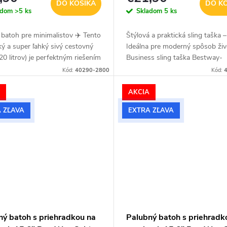
DO KOŠÍKA
DO K
adom
>5 ks
Skladom
5 ks
 batoh pre minimalistov ✈️ Tento
Štýlová a praktická sling taška –
ký a super ľahký sivý cestovný
Ideálna pre moderný spôsob živ
20 litrov) je perfektným riešením
Business sling taška Bestway-
h, ktorí milujú čistý dizajn. Vďaka
Business-Pro je kompaktná, štý
Kód:
40290-2800
Kód:
mu...
navrhnutá pre každodenné potr
Vďaka...
A
AKCIA
 ZĽAVA
EXTRA ZĽAVA
ný batoh s priehradkou na
Palubný batoh s priehradk