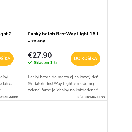
ght 2
Ľahký batoh BestWay Light 16 L
- zelený
€27,90
OŠÍKA
DO KOŠÍKA
Skladom
1 ks
voľný
Ľahký batoh do mesta aj na každý deň
e ľahká
🎒 Batoh BestWay Light v modernej
e
zelenej farbe je ideálny na každodenné
odenné
používanie. Vďaka nízkej hmotnosti,
40348-5800
Kód:
40346-5800
odolnému materiálu ripstop...