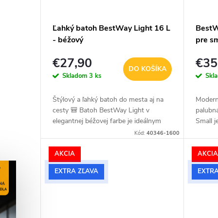
Ľahký batoh BestWay Light 16 L
BestW
- béžový
pre s
bordo
€27,90
€35
DO KOŠÍKA
Skladom
3 ks
Skl
Štýlový a ľahký batoh do mesta aj na
Modern
cesty 🎒 Batoh BestWay Light v
palubn
elegantnej béžovej farbe je ideálnym
Small 
spoločníkom na každodenné aktivity.
objemo
Kód:
40346-1600
Minimalistický dizajn, nízka...
× 20 c
AKCIA
AKCI
EXTRA ZĽAVA
EXTRA