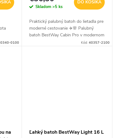
OŠÍKA
DO KOŠÍKA
Skladom
>5 ks
Praktický palubný batoh do lietadla pre
ota
moderné cestovanie ✈️🌸 Palubný
batoh BestWay Cabin Pro v modernom
lová a
ružovom prevedení s čiernymi detailmi
40340-0100
Kód:
40357-2100
eby.
je ideálnou voľbou na cestovanie...
ou na
Ľahký batoh BestWay Light 16 L