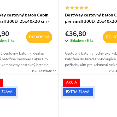
ay cestovný batoh Cabin
BestWay cestovný batoh C
mall 300D, 25x40x20 cm -
pre small 300D, 25x40x20
vý - 20L
navy - 20L
,90
€36,80
DO KOŠÍKA
DO K
adom
3 ks
Skladom
>5 ks
ý cestovný batoh – ideálna
Cestovný batoh vhodný ako kab
á batožina Bestway Cabin Pro
batožina do lietadla vyhovujúca
je kompaktný cestovný batoh s
požiadavkám pre kabínovú veľk
m 20 litrov a rozmermi 25 × 40
batožiny väčšiny leteckých spol
Kód:
40328-5100
Kód:
m. V elegantnom bordovom...
V tmavo modrom prevedení.
A
AKCIA
 ZĽAVA
EXTRA ZĽAVA