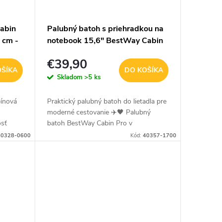
abin
Palubný batoh s priehradkou na
 cm -
notebook 15,6" BestWay Cabin
Pro 24 L - tmavosivý
€39,90
OŠÍKA
DO KOŠÍKA
Skladom
>5 ks
ínová
Praktický palubný batoh do lietadla pre
moderné cestovanie ✈️🖤 Palubný
osť
batoh BestWay Cabin Pro v
očností.
elegantnom tmavosivom prevedení s
40328-0600
Kód:
40357-1700
čiernymi detailmi je ideálnou voľbou
na...