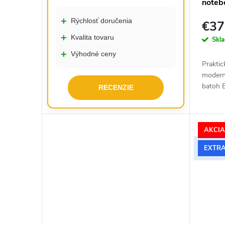
noteb
Pro 24
+
Rýchlosť doručenia
€37
+
Kvalita tovaru
Skl
+
Výhodné ceny
Praktic
modern
batoh 
RECENZIE
elegan
detailm
cestova
AKCI
EXTRA