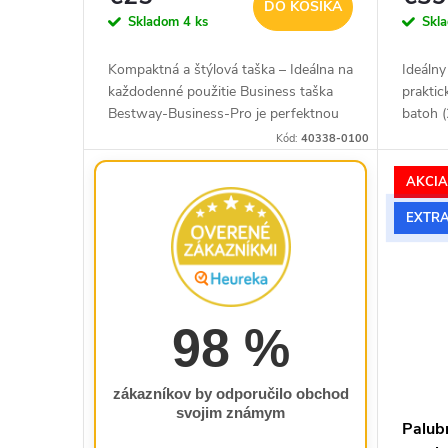
DO KOŠÍKA
k
u
Skladom
4 ks
Skl
t
k
Kompaktná a štýlová taška – Ideálna na
Ideálny
o
t
každodenné použitie Business taška
praktic
Bestway-Business-Pro je perfektnou
batoh (
v
o
voľbou pre tých, ktorí hľadajú malé, ale
pre týc
Kód:
40338-0100
funkčné riešenie na...
šikovné
v
AKCI
EXTRA
98 %
zákazníkov by odporučilo obchod
svojim známym
Palub