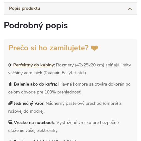
Popis produktu
Podrobný popis
Prečo si ho zamilujete? ❤️
✈️
Perfektný do kabíny
:
Rozmery (40x25x20 cm) spĺňajú limity
väčšiny aeroliniek (Ryanair, EasyJet atd.).
🧳 Balenie ako do kufra:
Hlavná komora sa otvára dokorán po
celom obvode pre 100% prehľadnosť.
🌈 Jedinečný Vzor:
Nádherný pastelový prechod (ombré) z
ružovej do modrej.
💻 Vrecko na notebook:
Vystužené vrecko pre bezpečné
uloženie vašej elektroniky.