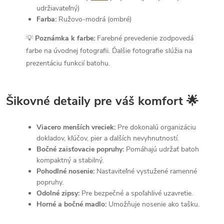
udržiavateľný)
Farba:
Ružovo-modrá (ombré)
💡
Poznámka k farbe:
Farebné prevedenie zodpovedá
farbe na úvodnej fotografii. Ďalšie fotografie slúžia na
prezentáciu funkcií batohu.
Šikovné detaily pre váš komfort 🌟
Viacero menších vreciek:
Pre dokonalú organizáciu
dokladov, kľúčov, pier a ďalších nevyhnutností.
Bočné zaisťovacie popruhy:
Pomáhajú udržať batoh
kompaktný a stabilný.
Pohodlné nosenie:
Nastaviteľné vystužené ramenné
popruhy.
Odolné zipsy:
Pre bezpečné a spoľahlivé uzavretie.
Horné a bočné madlo:
Umožňuje nosenie ako tašku.