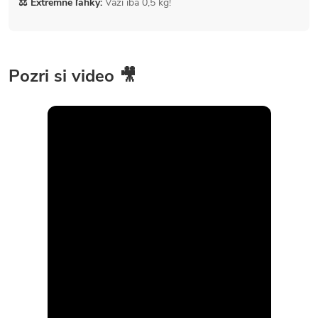
⚖️ Extrémne ľahký:
Váži iba 0,5 kg!
Pozri si video 🎥