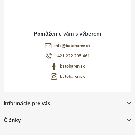
i
e
info
@
batoharen.sk
+421 222 205 461
batoharen.sk
batoharen.sk
Informácie pre vás
Články