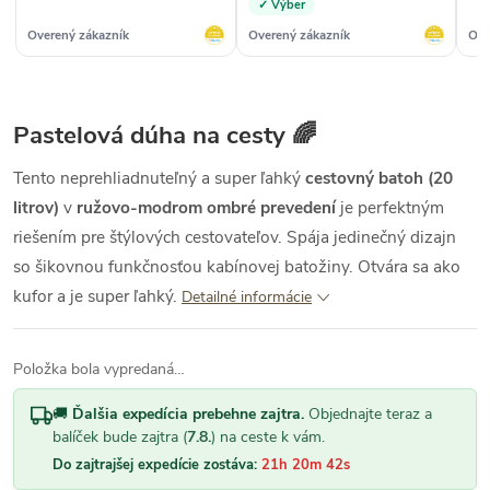
✓ Výber
darčekovej poukážky,
napísala som mail, obratom
Overený zákazník
Overený zákazník
Ove
mi pomohli. Ďakujem :)“
Pastelová dúha na cesty 🌈
Tento neprehliadnuteľný a super ľahký
cestovný batoh (20
litrov)
v
ružovo-modrom ombré prevedení
je perfektným
riešením pre štýlových cestovateľov. Spája jedinečný dizajn
so šikovnou funkčnosťou kabínovej batožiny. Otvára sa ako
kufor a je super ľahký.
Detailné informácie
Položka bola vypredaná…
🚚
Ďalšia expedícia prebehne zajtra.
Objednajte teraz a
balíček bude zajtra (
7.8.
) na ceste k vám.
Do zajtrajšej expedície zostáva:
21h 20m 41s