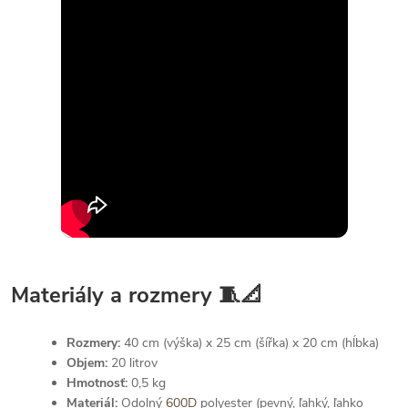
Materiály a rozmery 🧵📐
Rozmery:
40 cm (výška) x 25 cm (šířka) x 20 cm (hĺbka)
Objem:
20 litrov
Hmotnosť:
0,5 kg
Materiál:
Odolný
600D
polyester (pevný, ľahký, ľahko