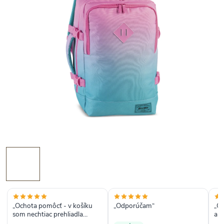
„Ochota pomôcť - v košíku
„Odporúčam“
„Ob
som nechtiac prehliadla
a 
možnosť zadať kód
spo