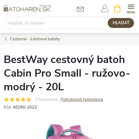
Prejsť
NÁKUPN
KOŠÍK
na
obsah
HĽADAŤ
Cestovné - kabínové batohy
BestWay cestovný batoh
Cabin Pro Small - ružovo-
modrý - 20L
1 hodnotenie
Podrobnosti hodnotenia
Kód:
40290-2522