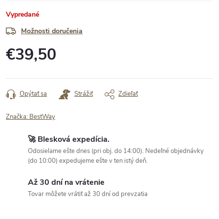
Vypredané
Možnosti doručenia
€39,50
Jednotková
cena:
Opýtať sa
Strážiť
Zdieľať
Značka:
BestWay
🚀 Blesková expedícia.
Odosielame ešte dnes (pri obj. do 14:00). Nedeľné objednávky
(do 10:00) expedujeme ešte v ten istý deň.
Až 30 dní na vrátenie
Tovar môžete vrátiť až 30 dní od prevzatia