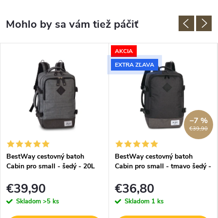
AKCIA
EXTRA ZĽAVA
–7 %
€39,90
BestWay cestovný batoh
BestWay cestovný batoh
Cabin pro small - šedý - 20L
Cabin pro small - tmavo šedý -
20L
€39,90
€36,80
Skladom
>5 ks
Skladom
1 ks