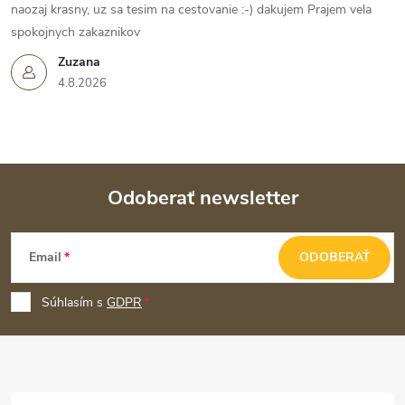
naozaj krasny, uz sa tesim na cestovanie :-) dakujem Prajem vela
spokojnych zakaznikov
Zuzana
4.8.2026
Odoberať newsletter
Z
Email
ODOBERAŤ
á
p
Súhlasím s
GDPR
ä
t