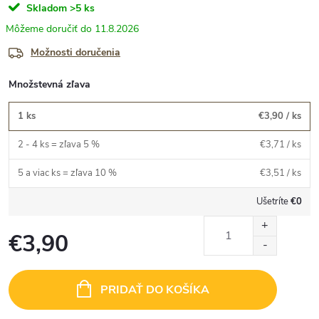
Skladom
>5 ks
11.8.2026
Možnosti doručenia
Množstevná zľava
1 ks
€3,90
/ ks
2 - 4 ks = zľava 5 %
€3,71
/ ks
5 a viac ks = zľava 10 %
€3,51
/ ks
Ušetríte
€0
€3,90
Jednotková
cena:
PRIDAŤ DO KOŠÍKA