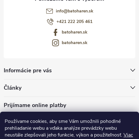
info
@
batoharen.sk
+421 222 205 461
batoharen.sk
batoharen.sk
Informácie pre vás
Články
Prijímame online platby
Používame cookies, aby sme Vám umožnili pohodlné
prehliadanie webu a vďaka analýze prevádzky webu
neustále zlepšovali jeho funkcie, výkon a použiteľnosť.
Viac