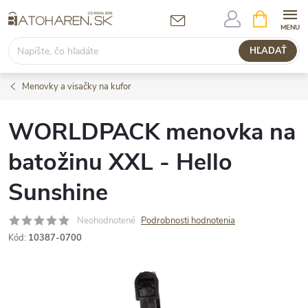
Prejsť
NÁKUPN
KOŠÍK
na
obsah
HĽADAŤ
Menovky a visačky na kufor
WORLDPACK menovka na
batožinu XXL - Hello
Sunshine
Neohodnotené
Podrobnosti hodnotenia
Kód:
10387-0700