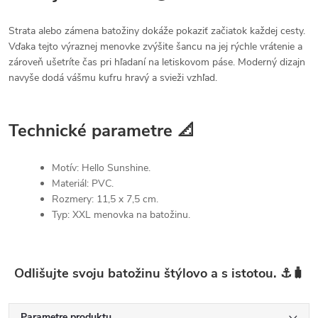
Strata alebo zámena batožiny dokáže pokaziť začiatok každej cesty.
Vďaka tejto výraznej menovke zvýšite šancu na jej rýchle vrátenie a
zároveň ušetríte čas pri hľadaní na letiskovom páse. Moderný dizajn
navyše dodá vášmu kufru hravý a svieži vzhľad.
Technické parametre 📐
Motív: Hello Sunshine.
Materiál: PVC.
Rozmery: 11,5 x 7,5 cm.
Typ: XXL menovka na batožinu.
Odlišujte svoju batožinu štýlovo a s istotou. ⚓🧳
Parametre produktu