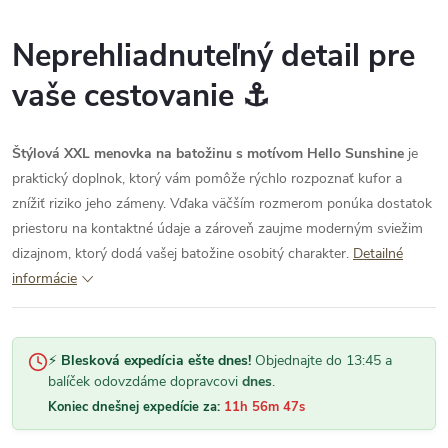
pri
tov
za
Neprehliadnuteľný detail pre
sta
bez
vaše cestovanie ⚓
urč
Rýc
kom
sú 
Štýlová XXL menovka na batožinu s motívom Hello Sunshine
je
ten
ost
praktický doplnok, ktorý vám pomôže rýchlo rozpoznať kufor a
vyz
znížiť riziko jeho zámeny. Vďaka väčším rozmerom ponúka dostatok
kva
be
priestoru na kontaktné údaje a zároveň zaujme moderným sviežim
ná
dizajnom, ktorý dodá vašej batožine osobitý charakter.
Detailné
informácie
⚡
Blesková expedícia ešte dnes!
Objednajte do 13:45 a
balíček odovzdáme dopravcovi
dnes
.
Koniec dnešnej expedície za:
11h 56m 47s