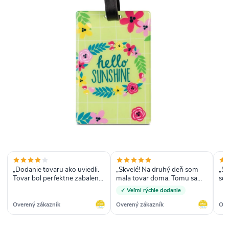
„Dodanie tovaru ako uviedli.
„Skvelé! Na druhý deň som
„S
Tovar bol perfektne zabalený.
mala tovar doma. Tomu sa
som
Tovar je ako bol na fotke s
hovorí expresné doručenie“
Str
✓ Veľmi rýchle dodanie
opísaný.“
bat
veľ
Overený zákazník
Overený zákazník
Ove
Ob
rýc