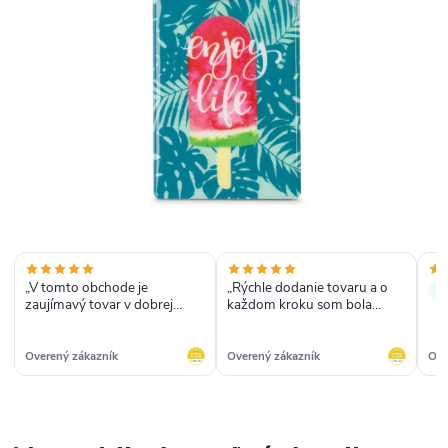
„V tomto obchode je
„Rýchle dodanie tovaru a o
✓
zaujímavý tovar v dobrej
každom kroku som bola
cene.“
informovaná...“
Overený zákazník
Overený zákazník
Ove