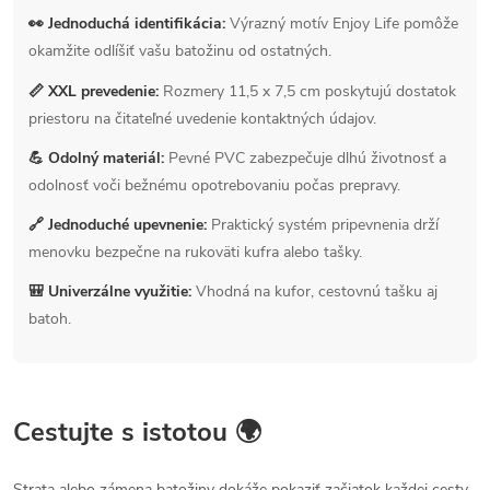
👀 Jednoduchá identifikácia:
Výrazný motív Enjoy Life pomôže
okamžite odlíšiť vašu batožinu od ostatných.
📏 XXL prevedenie:
Rozmery 11,5 x 7,5 cm poskytujú dostatok
priestoru na čitateľné uvedenie kontaktných údajov.
💪 Odolný materiál:
Pevné PVC zabezpečuje dlhú životnosť a
odolnosť voči bežnému opotrebovaniu počas prepravy.
🔗 Jednoduché upevnenie:
Praktický systém pripevnenia drží
menovku bezpečne na rukoväti kufra alebo tašky.
🎒 Univerzálne využitie:
Vhodná na kufor, cestovnú tašku aj
batoh.
Cestujte s istotou 🌍
Strata alebo zámena batožiny dokáže pokaziť začiatok každej cesty.