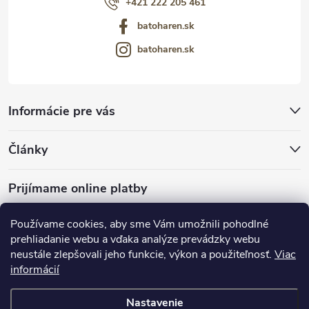
+421 222 205 461
batoharen.sk
batoharen.sk
Informácie pre vás
Články
Prijímame online platby
Používame cookies, aby sme Vám umožnili pohodlné
prehliadanie webu a vďaka analýze prevádzky webu
neustále zlepšovali jeho funkcie, výkon a použiteľnosť.
Viac
mariveo.cz
abundo.cz
informácií
Nastavenie