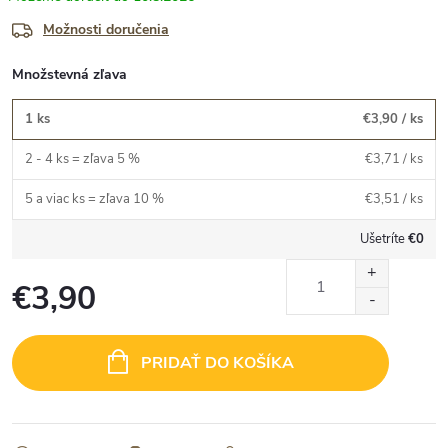
Možnosti doručenia
Množstevná zľava
1 ks
€3,90
/ ks
2 - 4 ks = zľava 5 %
€3,71
/ ks
5 a viac ks = zľava 10 %
€3,51
/ ks
Ušetríte
€0
€3,90
Jednotková
cena:
PRIDAŤ DO KOŠÍKA