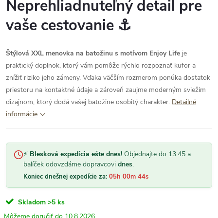
Neprehliadnuteľný detail pre
vaše cestovanie ⚓
Štýlová XXL menovka na batožinu s motívom Enjoy Life
je
praktický doplnok, ktorý vám pomôže rýchlo rozpoznať kufor a
znížiť riziko jeho zámeny. Vďaka väčším rozmerom ponúka dostatok
priestoru na kontaktné údaje a zároveň zaujme moderným sviežim
dizajnom, ktorý dodá vašej batožine osobitý charakter.
Detailné
informácie
⚡
Blesková expedícia ešte dnes!
Objednajte do 13:45 a
balíček odovzdáme dopravcovi
dnes
.
Koniec dnešnej expedície za:
05h 00m 44s
Skladom
>5 ks
10.8.2026