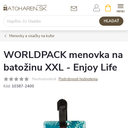
Prejsť
NÁKUPN
KOŠÍK
na
obsah
HĽADAŤ
Menovky a visačky na kufor
WORLDPACK menovka na
batožinu XXL - Enjoy Life
Neohodnotené
Podrobnosti hodnotenia
Kód:
10387-2400