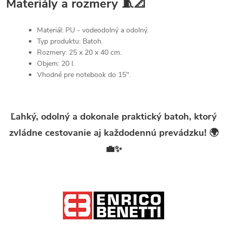
Materiály a rozmery 🧵📐
Materiál: PU - vodeodolný a odolný.
Typ produktu: Batoh.
Rozmery: 25 x 20 x 40 cm.
Objem: 20 l.
Vhodné pre notebook do 15".
Ľahký, odolný a dokonale praktický batoh, ktorý
zvládne cestovanie aj každodennú prevádzku! 🌍
💼✨