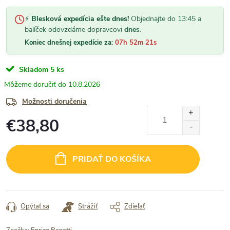
⚡
Blesková expedícia ešte dnes!
Objednajte do 13:45 a
balíček odovzdáme dopravcovi
dnes
.
Koniec dnešnej expedície za:
07h 52m 21s
Skladom
5 ks
10.8.2026
Možnosti doručenia
€38,80
Jednotková
cena:
PRIDAŤ DO KOŠÍKA
Opýtať sa
Strážiť
Zdieľať