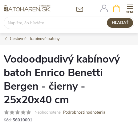
Prejsť
NÁKUPN
KOŠÍK
na
obsah
HĽADAŤ
Cestovné - kabínové batohy
Vodoodpudivý kabínový
batoh Enrico Benetti
Bergen - čierny -
25x20x40 cm
Neohodnotené
Podrobnosti hodnotenia
Kód:
56010001