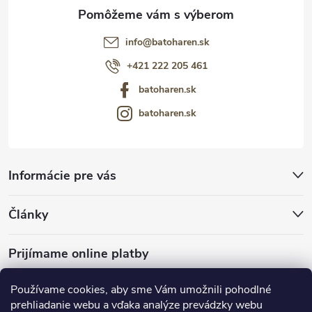
info
@
batoharen.sk
+421 222 205 461
batoharen.sk
batoharen.sk
Informácie pre vás
Články
Prijímame online platby
Používame cookies, aby sme Vám umožnili pohodlné
prehliadanie webu a vďaka analýze prevádzky webu