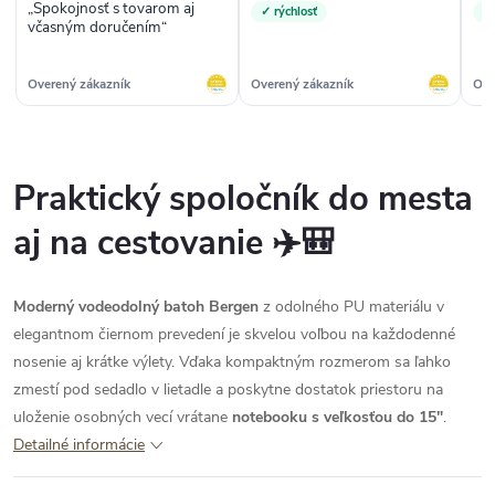
„Spokojnosť s tovarom aj
✓ rýchlosť
✓
včasným doručením“
Overený zákazník
Overený zákazník
Ove
Praktický spoločník do mesta
aj na cestovanie ✈️🎒
Moderný vodeodolný batoh Bergen
z odolného PU materiálu v
elegantnom čiernom prevedení je skvelou voľbou na každodenné
nosenie aj krátke výlety. Vďaka kompaktným rozmerom sa ľahko
zmestí pod sedadlo v lietadle a poskytne dostatok priestoru na
uloženie osobných vecí vrátane
notebooku s veľkosťou do 15"
.
Detailné informácie