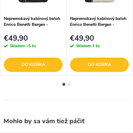
Nepremokavý kabínový batoh
Nepremokavý kabínový batoh
Enrico Benetti Bergen -
Enrico Benetti Bergen -
40x30x20 cm - 24 L - čierny
40x30x20 cm - 24 L - čierno-
€49,90
€49,90
béžový
Skladom
>5 ks
Skladom
1 ks
DO KOŠÍKA
DO KOŠÍKA