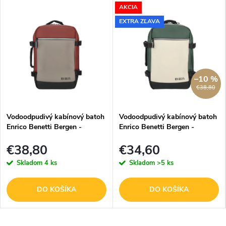
AKCIA
EXTRA ZĽAVA
–10 %
€38,80
Vodoodpudivý kabínový batoh
Vodoodpudivý kabínový batoh
Enrico Benetti Bergen -
Enrico Benetti Bergen -
vínovo-taupe - 25x20x40 cm
zeleno-béžový - 25x20x40 cm
€38,80
€34,60
Skladom
4 ks
Skladom
>5 ks
DO KOŠÍKA
DO KOŠÍKA