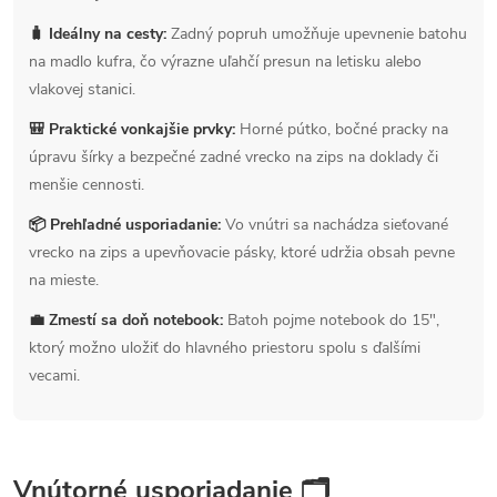
🧳 Ideálny na cesty:
Zadný popruh umožňuje upevnenie batohu
na madlo kufra, čo výrazne uľahčí presun na letisku alebo
vlakovej stanici.
🎒 Praktické vonkajšie prvky:
Horné pútko, bočné pracky na
úpravu šírky a bezpečné zadné vrecko na zips na doklady či
menšie cennosti.
📦 Prehľadné usporiadanie:
Vo vnútri sa nachádza sieťované
vrecko na zips a upevňovacie pásky, ktoré udržia obsah pevne
na mieste.
💼 Zmestí sa doň notebook:
Batoh pojme notebook do 15",
ktorý možno uložiť do hlavného priestoru spolu s ďalšími
vecami.
Vnútorné usporiadanie 🗂