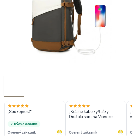
„Spokojnosť“
„Krásne kabelky/tašky.
„Kú
Dostala som na Vianoce
vyz
batoh a crossbody kabelku,
dor
✓ Rýchle dodanie
bola som veľmi spokojná, tak
som si objednala ešte ďalšie
Overený zákazník
Overený zákazník
Ove