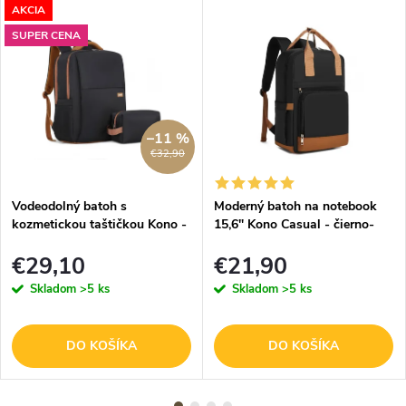
AKCIA
SUPER CENA
–11 %
€32,90
Vodeodolný batoh s
Moderný batoh na notebook
kozmetickou taštičkou Kono -
15,6" Kono Casual - čierno-
čierno-hnedá
hnedý
€29,10
€21,90
Skladom
>5 ks
Skladom
>5 ks
DO KOŠÍKA
DO KOŠÍKA