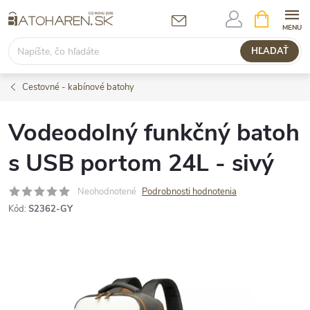
Prejsť
NÁKUPN
KOŠÍK
na
obsah
HĽADAŤ
Cestovné - kabínové batohy
Vodeodolný funkčný batoh
s USB portom 24L - sivý
Neohodnotené
Podrobnosti hodnotenia
Kód:
S2362-GY