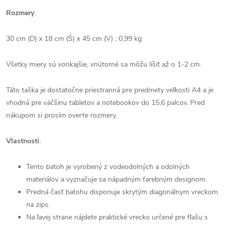
Rozmery
:
30 cm (D) x 18 cm (Š) x 45 cm (V) ; 0,99 kg
Všetky miery sú vonkajšie, vnútorné sa môžu líšiť až o 1-2 cm.
Táto taška je dostatočne priestranná pre predmety veľkosti A4 a je
vhodná pre väčšinu tabletov a notebookov do 15,6 palcov. Pred
nákupom si prosím overte rozmery.
Vlastnosti
:
Tento batoh je vyrobený z vodeodolných a odolných
materiálov a vyznačuje sa nápadným farebným designom.
Predná časť batohu disponuje skrytým diagonálnym vreckom
na zips.
Na ľavej strane nájdete praktické vrecko určené pre fľašu s