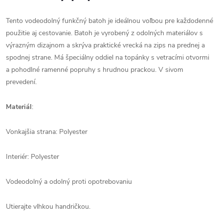
Tento vodeodolný funkčný batoh je ideálnou voľbou pre každodenné
použitie aj cestovanie. Batoh je vyrobený z odolných materiálov s
výrazným dizajnom a skrýva praktické vrecká na zips na prednej a
spodnej strane. Má špeciálny oddiel na topánky s vetracími otvormi
a pohodlné ramenné popruhy s hrudnou prackou. V sivom
prevedení.
Materiál
:
Vonkajšia strana: Polyester
Interiér: Polyester
Vodeodolný a odolný proti opotrebovaniu
Utierajte vlhkou handričkou.