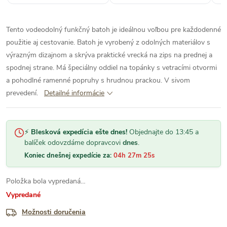
krásne kúsky. Ďakujem“
Tento vodeodolný funkčný batoh je ideálnou voľbou pre každodenné
použitie aj cestovanie. Batoh je vyrobený z odolných materiálov s
výrazným dizajnom a skrýva praktické vrecká na zips na prednej a
spodnej strane. Má špeciálny oddiel na topánky s vetracími otvormi
a pohodlné ramenné popruhy s hrudnou prackou. V sivom
prevedení.
Detailné informácie
⚡
Blesková expedícia ešte dnes!
Objednajte do 13:45 a
balíček odovzdáme dopravcovi
dnes
.
Koniec dnešnej expedície za:
04h 27m 24s
Položka bola vypredaná…
Vypredané
Možnosti doručenia