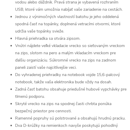
vodou alebo dáždnik. Pravá strana je vybavená rozhraním
USB, ktoré vám umožnia nabíjať vaše zariadenie na cestách.
Jednou z výnimočných vlastností batohu je jeho oddelená
spodná časť na topánky, doplnená vetracími otvormi, ktoré
udržia vaše topánky svieže.
Hlavná priehradka sa otvára zipsom.
Vnútri nájdete veľké vkladacie vrecko so sieťovaným vreckom
na zips, slotom na pero a malým vkladacím vreckom pre
ďalšiu organizáciu. Súkromné ​​vrecko na zips na zadnom
paneli zaistí vaše najcitlivejšie veci.
Do vyhradenej priehradky na notebook vojde 15,6-palcový
notebook, takže vaša elektronika bude vždy na dosah.
Zadná časť batohu obsahuje priedušné hubové vypchávky pre
tlmenú podporu.
Skryté vrecko na zips na spodnej časti chrbta ponúka
bezpečný priestor pre cennosti.
Ramenné popruhy sú polstrované a obsahujú hrudnú pracku.
Dva D-krúžky na remienkoch navyše poskytujú pohodlný