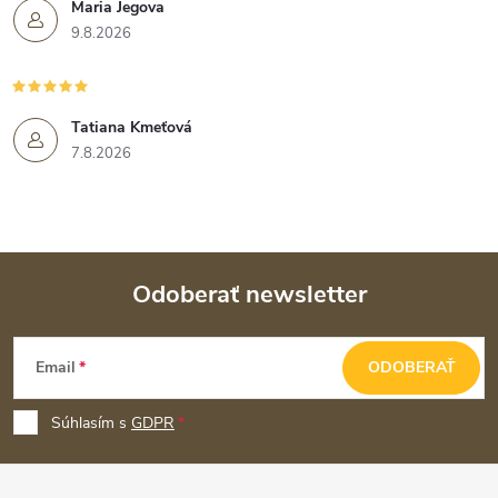
Maria Jegova
9.8.2026
Tatiana Kmeťová
7.8.2026
Odoberať newsletter
Z
Email
ODOBERAŤ
á
p
Súhlasím s
GDPR
ä