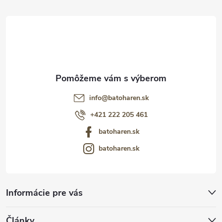
t
i
e
info
@
batoharen.sk
+421 222 205 461
batoharen.sk
batoharen.sk
Informácie pre vás
Články