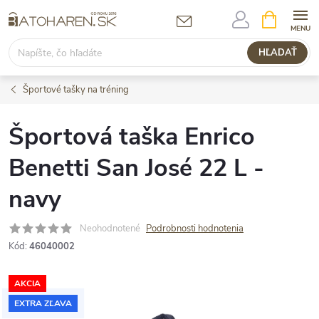
Prejsť
NÁKUPN
KOŠÍK
na
obsah
HĽADAŤ
Športové tašky na tréning
Športová taška Enrico
Benetti San José 22 L -
navy
Neohodnotené
Podrobnosti hodnotenia
Kód:
46040002
AKCIA
EXTRA ZĽAVA