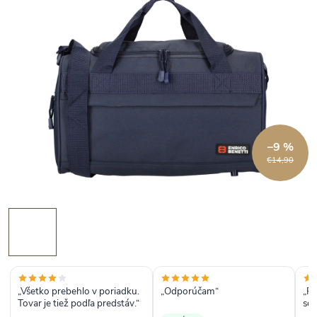
–9 %
€14,90
„Všetko prebehlo v poriadku.
„Odporúčam“
„Rý
Tovar je tiež podľa predstáv.“
so