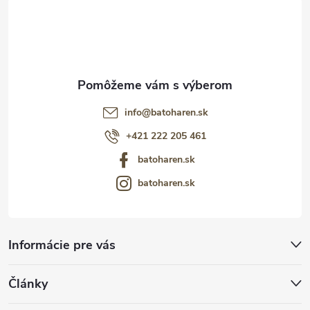
i
e
info
@
batoharen.sk
+421 222 205 461
batoharen.sk
batoharen.sk
Informácie pre vás
Články