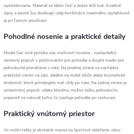
opotrebovaniu. Materiál sa ľahko čistí a dobre drží tvar. Kvalitné
zipsy a pevné švy dodávajú celej konštrukcii maximálnu spoľahlivosť
aj pri častom používaní.
Pohodlné nosenie a praktické detaily
Model San José ponúka viac možností nosenia - nastaviteľný
ramenný popruh s polstrovaním pre pohodlie a dvojité madlo pre
jednoduché prenášanie v ruke. Na prednej strane sa nachádza
praktické vrecko na zips, ideálne na mobil, kľúče alebo kozmetické
drobnosti, ktoré potrebujete mať vždy po ruke. Na zadnej strane je
umiestnený popruh, vďaka ktorému možno tašku jednoducho
pripevniť na rukoväť kufra, čo zaisťuje pohodlie pri cestovaní.
Praktický vnútorný priestor
Vo vnútri tašky je dostatok miesta na športové oblečenie, obuv