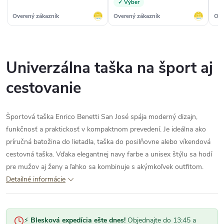
✓ Výber
Overený zákazník
Overený zákazník
Ove
Univerzálna taška na šport aj
cestovanie
Športová taška Enrico Benetti San José spája moderný dizajn,
funkčnosť a praktickosť v kompaktnom prevedení. Je ideálna ako
príručná batožina do lietadla, taška do posilňovne alebo víkendová
cestovná taška. Vďaka elegantnej navy farbe a unisex štýlu sa hodí
pre mužov aj ženy a ľahko sa kombinuje s akýmkoľvek outfitom.
Detailné informácie
⚡
Blesková expedícia ešte dnes!
Objednajte do 13:45 a