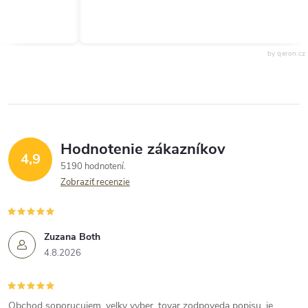
by qeron.cz
Hodnotenie zákazníkov
4,9
5190 hodnotení
Zobraziť recenzie
Zuzana Both
4.8.2026
Obchod soporucujem, velky vyber, tovar zodpoveda popisu, je