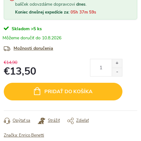
balíček odovzdáme dopravcovi
dnes
.
Koniec dnešnej expedície za:
05h 37m 58s
Skladom
>5 ks
10.8.2026
Možnosti doručenia
€14,90
€13,50
Jednotková
cena:
PRIDAŤ DO KOŠÍKA
Opýtať sa
Strážiť
Zdieľať
Značka:
Enrico Benetti