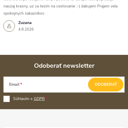
naozaj krasny, uz sa tesim na cestovanie :-) dakujem Prajem vela
spokojnych zakaznikov
Zuzana
4.8.2026
Odoberať newsletter
Z
Email
ODOBERAŤ
á
p
Súhlasím s
GDPR
ä
t