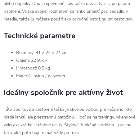
alebo doplnky. Dno je spevnené, aby taška držala tvar aj pri plnom
naplnení. Vďaka svojim rozmerom sa ľahko zmestí pod sedadlo v
lietadle, takže ju môžete použiť ako príručnú batožinu pri cestovaní.
Technické parametre
Rozmery: 41 × 22 × 24 cm
Objem: 22 litrov
Hmotnosť: 0,5 kg
Materiál: nylon / polyester
Ideálny spoločník pre aktívny život
Táto športová a cestovná taška je skvelou voľbou pre každého, kto
hľadá ľahkú, ale priestrannú batožinu. Hodí sa na tréningy, víkendové
výlety aj krátke služobné cesty. Štýlová, funkčná a odolná - presne
taká, akú potrebujete mať vždy po ruke.