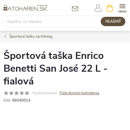
Prejsť
NÁKUPN
KOŠÍK
na
obsah
HĽADAŤ
Športové tašky na tréning
Športová taška Enrico
Benetti San José 22 L -
fialová
Neohodnotené
Podrobnosti hodnotenia
Kód:
46040014