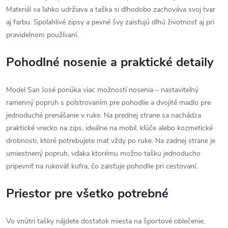
Materiál sa ľahko udržiava a taška si dlhodobo zachováva svoj tvar
aj farbu. Spoľahlivé zipsy a pevné švy zaisťujú dlhú životnosť aj pri
pravidelnom používaní.
Pohodlné nosenie a praktické detaily
Model San José ponúka viac možností nosenia – nastaviteľný
ramenný popruh s polstrovaním pre pohodlie a dvojité madlo pre
jednoduché prenášanie v ruke. Na prednej strane sa nachádza
praktické vrecko na zips, ideálne na mobil, kľúče alebo kozmetické
drobnosti, ktoré potrebujete mať vždy po ruke. Na zadnej strane je
umiestnený popruh, vďaka ktorému možno tašku jednoducho
pripevniť na rukoväť kufra, čo zaisťuje pohodlie pri cestovaní.
Priestor pre všetko potrebné
Vo vnútri tašky nájdete dostatok miesta na športové oblečenie,