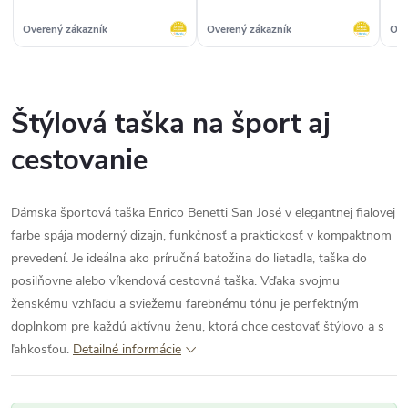
dodaním objednávky. Rada
sa sem vrátim.“
Overený zákazník
Overený zákazník
Ove
Štýlová taška na šport aj
cestovanie
Dámska športová taška Enrico Benetti San José v elegantnej fialovej
farbe spája moderný dizajn, funkčnosť a praktickosť v kompaktnom
prevedení. Je ideálna ako príručná batožina do lietadla, taška do
posilňovne alebo víkendová cestovná taška. Vďaka svojmu
ženskému vzhľadu a sviežemu farebnému tónu je perfektným
doplnkom pre každú aktívnu ženu, ktorá chce cestovať štýlovo a s
ľahkosťou.
Detailné informácie