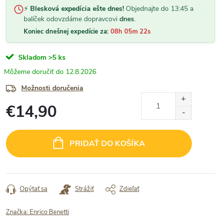
⚡
Blesková expedícia ešte dnes!
Objednajte do 13:45 a
balíček odovzdáme dopravcovi
dnes
.
Koniec dnešnej expedície za:
08h 05m 21s
Skladom
>5 ks
12.8.2026
Možnosti doručenia
€14,90
Jednotková
cena:
PRIDAŤ DO KOŠÍKA
Opýtať sa
Strážiť
Zdieľať
Značka:
Enrico Benetti