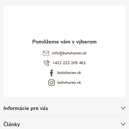
t
i
e
info
@
batoharen.sk
+421 222 205 461
batoharen.sk
batoharen.sk
Informácie pre vás
Články