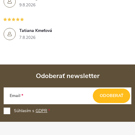
9.8.2026
Tatiana Kmeťová
7.8.2026
Odoberať newsletter
Z
Email
ODOBERAŤ
á
p
Súhlasím s
GDPR
ä