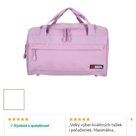
„Veľký výber kvalitných tašiek
✓ Rýchlosť a spolahlivosť
✓ 
i peňaženiek. Maximálna
spokojnosť s komunikáciou i