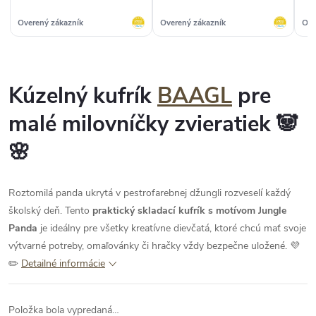
Overený zákazník
Overený zákazník
Ove
Kúzelný kufrík
BAAGL
pre
malé milovníčky zvieratiek 🐼
🌸
Roztomilá panda ukrytá v pestrofarebnej džungli rozveselí každý
školský deň. Tento
praktický skladací kufrík s motívom Jungle
Panda
je ideálny pre všetky kreatívne dievčatá, ktoré chcú mať svoje
výtvarné potreby, omaľovánky či hračky vždy bezpečne uložené. 💜
✏️
Detailné informácie
Položka bola vypredaná…