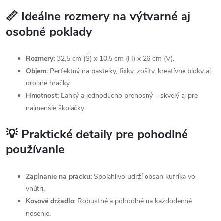
📏 Ideálne rozmery na výtvarné aj
osobné poklady
Rozmery:
32,5 cm (Š) x 10,5 cm (H) x 26 cm (V).
Objem:
Perfektný na pastelky, fixky, zošity, kreatívne bloky aj
drobné hračky.
Hmotnosť:
Ľahký a jednoducho prenosný – skvelý aj pre
najmenšie školáčky.
💡 Praktické detaily pre pohodlné
používanie
Zapínanie na pracku:
Spoľahlivo udrží obsah kufríka vo
vnútri.
Kovové držadlo:
Robustné a pohodlné na každodenné
nosenie.