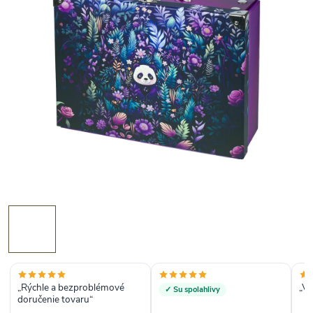
„Rýchle a bezproblémové
„Vš
✓ Su spolahlivy
doručenie tovaru“