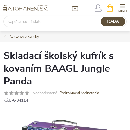
Prejsť
NÁKUPN
KOŠÍK
na
obsah
HĽADAŤ
Kartónové kufríky
Skladací školský kufrík s
kovaním BAAGL Jungle
Panda
Neohodnotené
Podrobnosti hodnotenia
Kód:
A-34114