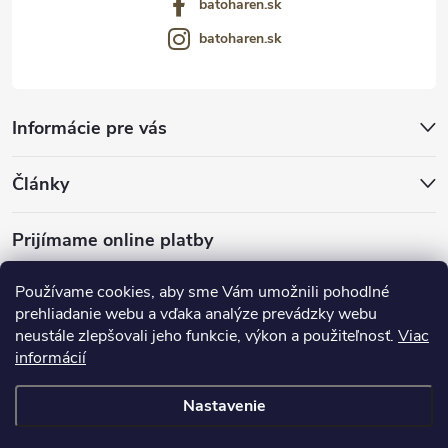
batoharen.sk
batoharen.sk
Informácie pre vás
Články
Prijímame online platby
Používame cookies, aby sme Vám umožnili pohodlné
prehliadanie webu a vďaka analýze prevádzky webu
neustále zlepšovali jeho funkcie, výkon a použiteľnosť.
Viac
mariveo.cz
abundo.cz
informácií
Nastavenie
Copyright 2016 - 2026
Batoháreň.sk
. Všetky práva vyhradené.
Upraviť