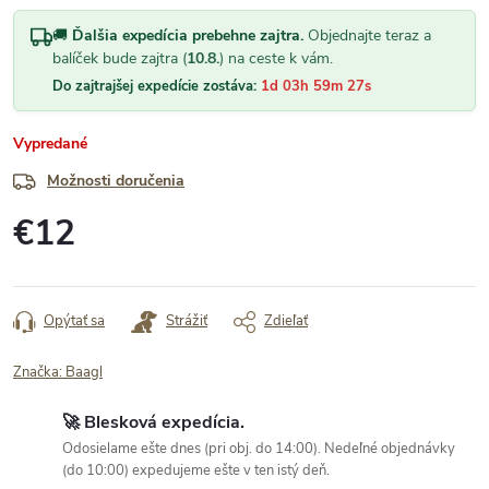
🚚
Ďalšia expedícia prebehne zajtra.
Objednajte teraz a
balíček bude zajtra (
10.8.
) na ceste k vám.
Do zajtrajšej expedície zostáva:
1d 03h 59m 27s
Vypredané
Možnosti doručenia
€12
Jednotková
cena:
Opýtať sa
Strážiť
Zdieľať
Značka:
Baagl
🚀 Blesková expedícia.
Odosielame ešte dnes (pri obj. do 14:00). Nedeľné objednávky
(do 10:00) expedujeme ešte v ten istý deň.