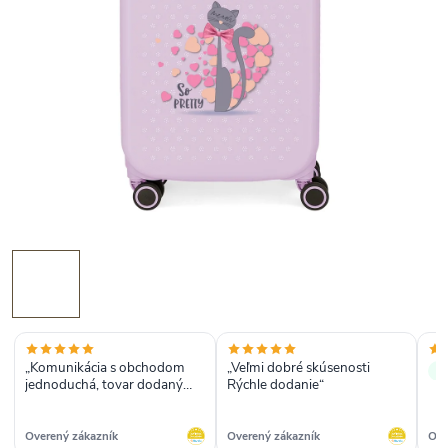
„Komunikácia s obchodom
„Veľmi dobré skúsenosti
✓
jednoduchá, tovar dodaný
Rýchle dodanie“
včas bez komplikácií“
Overený zákazník
Overený zákazník
Ove