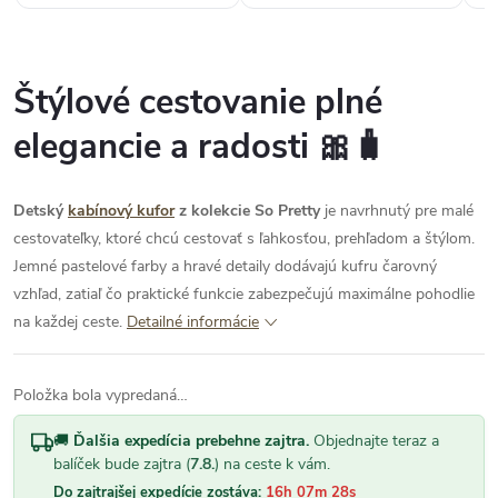
Štýlové cestovanie plné
elegancie a radosti 🎀🧳
Detský
kabínový kufor
z kolekcie So Pretty
je navrhnutý pre malé
cestovateľky, ktoré chcú cestovať s ľahkosťou, prehľadom a štýlom.
Jemné pastelové farby a hravé detaily dodávajú kufru čarovný
vzhľad, zatiaľ čo praktické funkcie zabezpečujú maximálne pohodlie
na každej ceste.
Detailné informácie
Položka bola vypredaná…
🚚
Ďalšia expedícia prebehne zajtra.
Objednajte teraz a
balíček bude zajtra (
7.8.
) na ceste k vám.
Do zajtrajšej expedície zostáva:
16h 07m 27s