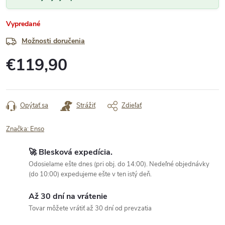
Vypredané
Možnosti doručenia
€119,90
Jednotková
cena:
Opýtať sa
Strážiť
Zdieľať
Značka:
Enso
🚀 Blesková expedícia.
Odosielame ešte dnes (pri obj. do 14:00). Nedeľné objednávky
(do 10:00) expedujeme ešte v ten istý deň.
Až 30 dní na vrátenie
Tovar môžete vrátiť až 30 dní od prevzatia