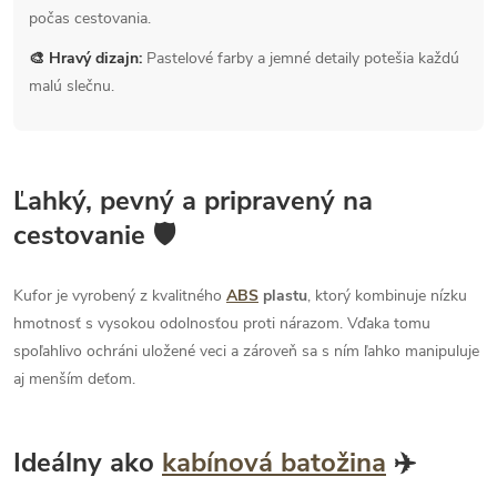
počas cestovania.
🎨 Hravý dizajn:
Pastelové farby a jemné detaily potešia každú
malú slečnu.
Ľahký, pevný a pripravený na
cestovanie 🛡
Kufor je vyrobený z kvalitného
ABS
plastu
, ktorý kombinuje nízku
hmotnosť s vysokou odolnosťou proti nárazom. Vďaka tomu
spoľahlivo ochráni uložené veci a zároveň sa s ním ľahko manipuluje
aj menším deťom.
Ideálny ako
kabínová batožina
✈️