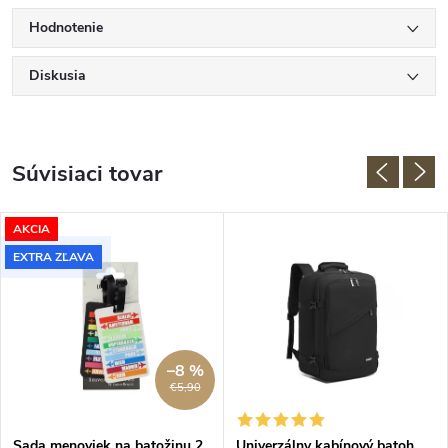
Hodnotenie
Diskusia
Súvisiaci tovar
AKCIA
EXTRA ZĽAVA
–8 %
€5,90
Sada menoviek na batožinu 2
Univerzálny kabínový batoh