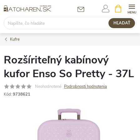
Prejsť
NÁKUPN
KOŠÍK
na
obsah
HĽADAŤ
Kufre
Rozšíriteľný kabínový
kufor Enso So Pretty - 37L
Neohodnotené
Podrobnosti hodnotenia
Kód:
9738621