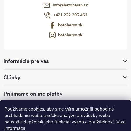
info
@
batoharen.sk
+421 222 205 461
batoharen.sk
batoharen.sk
Informácie pre vás
Články
Prijímame online platby
Používame cookies, aby sme Vám umožnili pohodlné
prehliadanie webu a vďaka analýze prevádzky webu
neustále zlepšovali jeho funkcie, výkon a použiteľnosť.
Viac
mariveo.cz
abundo.cz
informácií