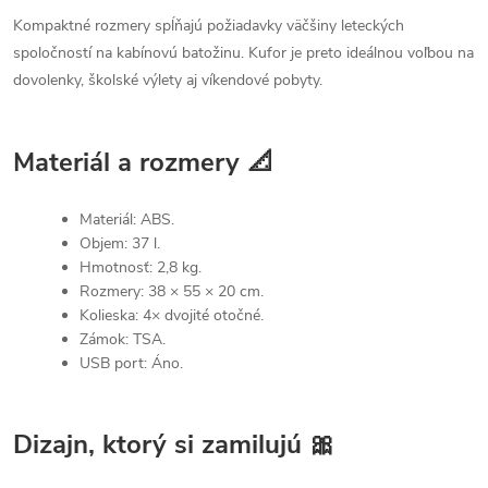
Kompaktné rozmery spĺňajú požiadavky väčšiny leteckých
spoločností na kabínovú batožinu. Kufor je preto ideálnou voľbou na
dovolenky, školské výlety aj víkendové pobyty.
Materiál a rozmery 📐
Materiál: ABS.
Objem: 37 l.
Hmotnosť: 2,8 kg.
Rozmery: 38 × 55 × 20 cm.
Kolieska: 4× dvojité otočné.
Zámok: TSA.
USB port: Áno.
Dizajn, ktorý si zamilujú 🎀