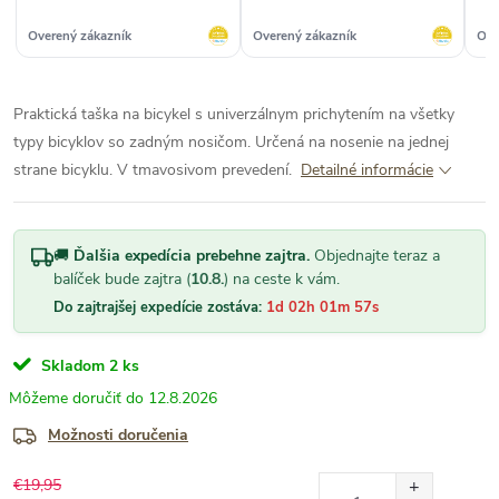
Overený zákazník
Overený zákazník
Ove
Praktická taška na bicykel s univerzálnym prichytením na všetky
typy bicyklov so zadným nosičom. Určená na nosenie na jednej
strane bicyklu. V tmavosivom prevedení.
Detailné informácie
🚚
Ďalšia expedícia prebehne zajtra.
Objednajte teraz a
balíček bude zajtra (
10.8.
) na ceste k vám.
Do zajtrajšej expedície zostáva:
1d 02h 01m 57s
Skladom
2 ks
12.8.2026
Možnosti doručenia
€19,95