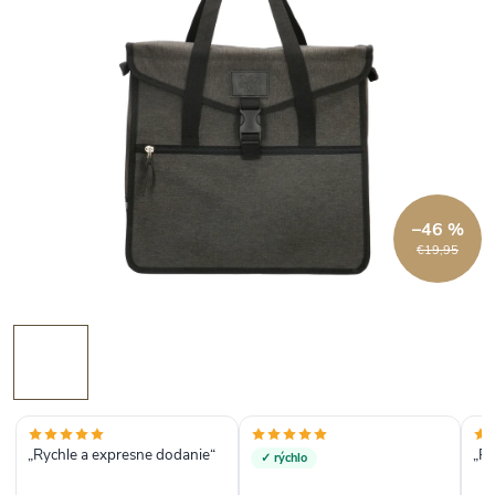
–46 %
€19,95
„Rychle a expresne dodanie“
„Rý
✓ rýchlo