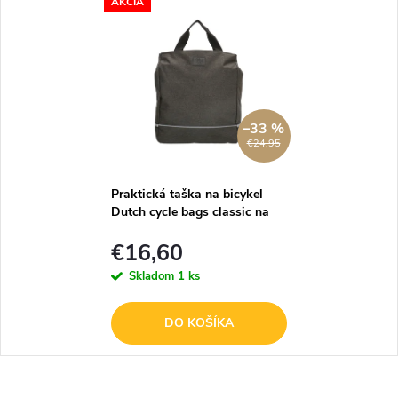
AKCIA
–33 %
€24,95
Praktická taška na bicykel
Dutch cycle bags classic na
zips - šedá
€16,60
Skladom
1 ks
DO KOŠÍKA