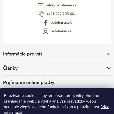
info
@
batoharen.sk
+421 222 205 461
batoharen.sk
batoharen.sk
Informácie pre vás
Články
Prijímame online platby
Používame cookies, aby sme Vám umožnili pohodlné
prehliadanie webu a vďaka analýze prevádzky webu
neustále zlepšovali jeho funkcie, výkon a použiteľnosť.
Viac
mariveo.cz
abundo.cz
informácií