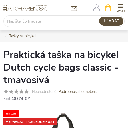
Prejsť
NÁKUPN
KOŠÍK
na
obsah
HĽADAŤ
Tašky na bicykel
Praktická taška na bicykel
Dutch cycle bags classic -
tmavosivá
Neohodnotené
Podrobnosti hodnotenia
Kód:
18574-GY
AKCIA
VÝPREDAJ - POSLEDNÉ KUSY