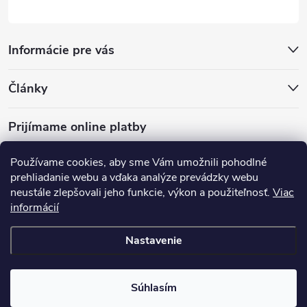
Informácie pre vás
Články
Prijímame online platby
Používame cookies, aby sme Vám umožnili pohodlné
prehliadanie webu a vďaka analýze prevádzky webu
neustále zlepšovali jeho funkcie, výkon a použiteľnosť.
Viac
mariveo.cz
abundo.cz
informácií
Nastavenie
Copyright 2016 - 2026
Batoháreň.sk
. Všetky práva vyhradené.
Upraviť
nastavenie cookies
Súhlasím
Vytvoril Shoptet