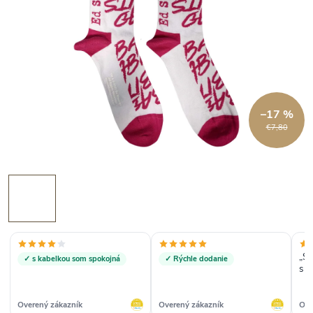
–17 %
€7,80
„Su
✓ s kabelkou som spokojná
✓ Rýchle dodanie
s t
Overený zákazník
Overený zákazník
Ove