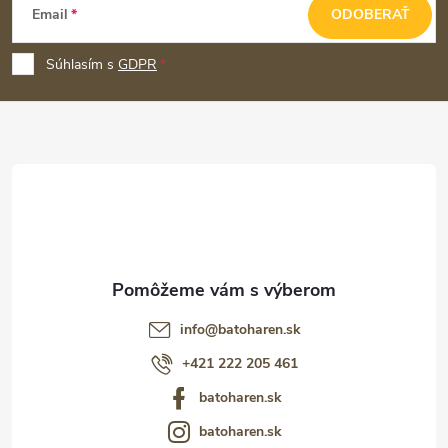
Email
ODOBERAŤ
á
p
Súhlasím s
GDPR
ä
t
i
e
info
@
batoharen.sk
+421 222 205 461
batoharen.sk
batoharen.sk