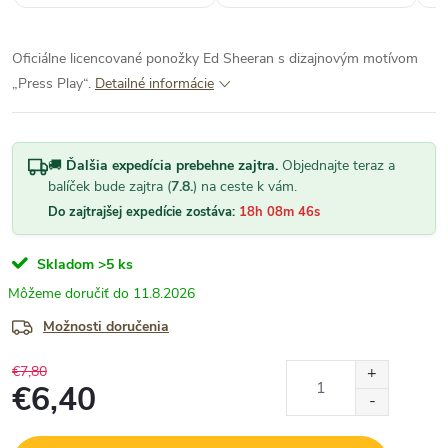
Oficiálne licencované ponožky Ed Sheeran s dizajnovým motívom
„Press Play“.
Detailné informácie
🚚
Ďalšia expedícia prebehne zajtra.
Objednajte teraz a
balíček bude zajtra (
7.8.
) na ceste k vám.
Do zajtrajšej expedície zostáva:
18h 08m 45s
Skladom
>5 ks
11.8.2026
Možnosti doručenia
€7,80
€6,40
Jednotková