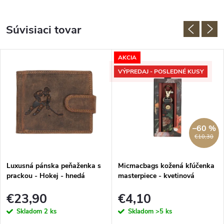
Súvisiaci tovar
AKCIA
VÝPREDAJ - POSLEDNÉ KUSY
–60 %
€10,30
Luxusná pánska peňaženka s
Micmacbags kožená kľúčenka
prackou - Hokej - hnedá
masterpiece - kvetinová
€23,90
€4,10
Skladom
2 ks
Skladom
>5 ks