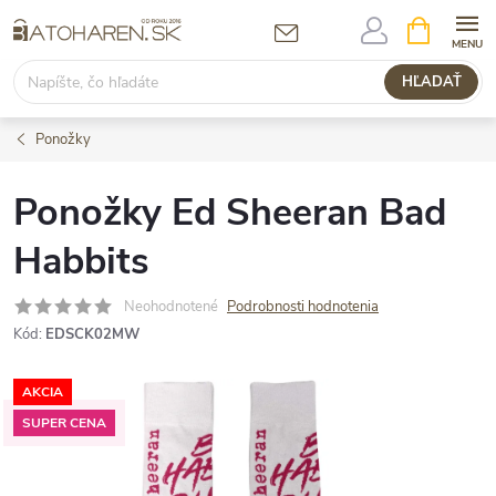
Prejsť
NÁKUPN
KOŠÍK
na
obsah
HĽADAŤ
Ponožky
Ponožky Ed Sheeran Bad
Habbits
Neohodnotené
Podrobnosti hodnotenia
Kód:
EDSCK02MW
AKCIA
SUPER CENA