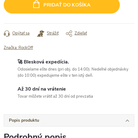
cena:
PRIDAŤ DO KOŠÍKA
Opýtať sa
Strážiť
Zdieľať
Značka:
RockOff
🚀 Blesková expedícia.
Odosielame ešte dnes (pri obj. do 14:00). Nedeľné objednávky
(do 10:00) expedujeme ešte v ten istý deň.
Až 30 dní na vrátenie
Tovar môžete vrátiť až 30 dní od prevzatia
Popis produktu
Podrobný popis