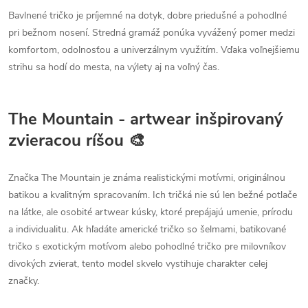
Bavlnené tričko je príjemné na dotyk, dobre priedušné a pohodlné
pri bežnom nosení. Stredná gramáž ponúka vyvážený pomer medzi
komfortom, odolnosťou a univerzálnym využitím. Vďaka voľnejšiemu
strihu sa hodí do mesta, na výlety aj na voľný čas.
The Mountain - artwear inšpirovaný
zvieracou ríšou 🎨
Značka The Mountain je známa realistickými motívmi, originálnou
batikou a kvalitným spracovaním. Ich tričká nie sú len bežné potlače
na látke, ale osobité artwear kúsky, ktoré prepájajú umenie, prírodu
a individualitu. Ak hľadáte americké tričko so šelmami, batikované
tričko s exotickým motívom alebo pohodlné tričko pre milovníkov
divokých zvierat, tento model skvelo vystihuje charakter celej
značky.