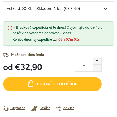
⚡
Blesková expedícia ešte dnes!
Objednajte do 09:45 a
balíček odovzdáme dopravcovi
dnes
.
Koniec dnešnej expedície za:
05h 07m 00s
Možnosti doručenia
od
€32,90
Jednotková
cena:
PRIDAŤ DO KOŠÍKA
Opýtať sa
Strážiť
Zdieľať