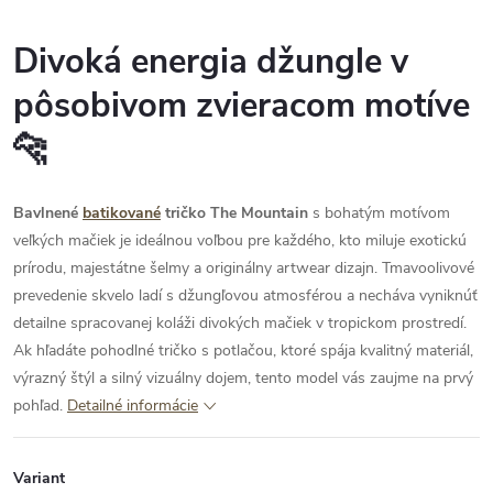
Divoká energia džungle v
pôsobivom zvieracom motíve
🐆
Bavlnené
batikované
tričko The Mountain
s bohatým motívom
veľkých mačiek je ideálnou voľbou pre každého, kto miluje exotickú
prírodu, majestátne šelmy a originálny artwear dizajn. Tmavoolivové
prevedenie skvelo ladí s džungľovou atmosférou a necháva vyniknúť
detailne spracovanej koláži divokých mačiek v tropickom prostredí.
Ak hľadáte pohodlné tričko s potlačou, ktoré spája kvalitný materiál,
výrazný štýl a silný vizuálny dojem, tento model vás zaujme na prvý
pohľad.
Detailné informácie
Variant