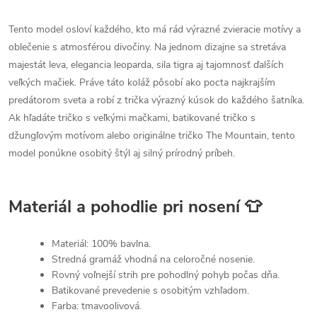
Tento model osloví každého, kto má rád výrazné zvieracie motívy a
oblečenie s atmosférou divočiny. Na jednom dizajne sa stretáva
majestát leva, elegancia leoparda, sila tigra aj tajomnosť ďalších
veľkých mačiek. Práve táto koláž pôsobí ako pocta najkrajším
predátorom sveta a robí z trička výrazný kúsok do každého šatníka.
Ak hľadáte tričko s veľkými mačkami, batikované tričko s
džungľovým motívom alebo originálne tričko The Mountain, tento
model ponúkne osobitý štýl aj silný prírodný príbeh.
Materiál a pohodlie pri nosení 👕
Materiál: 100% bavlna.
Stredná gramáž vhodná na celoročné nosenie.
Rovný voľnejší strih pre pohodlný pohyb počas dňa.
Batikované prevedenie s osobitým vzhľadom.
Farba: tmavoolivová.