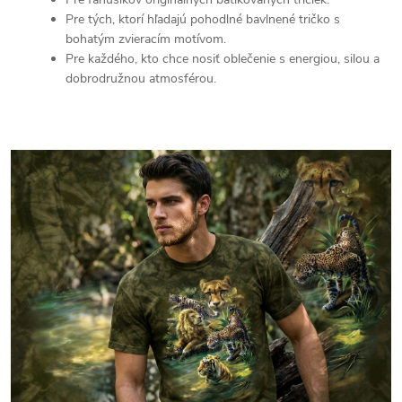
Pre tých, ktorí hľadajú pohodlné bavlnené tričko s
bohatým zvieracím motívom.
Pre každého, kto chce nosiť oblečenie s energiou, silou a
dobrodružnou atmosférou.