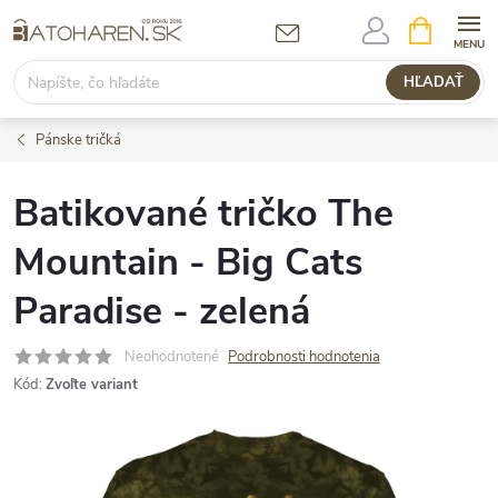
Prejsť
NÁKUPN
KOŠÍK
na
obsah
HĽADAŤ
Pánske tričká
Batikované tričko The
Mountain - Big Cats
Paradise - zelená
Neohodnotené
Podrobnosti hodnotenia
Kód:
Zvoľte variant