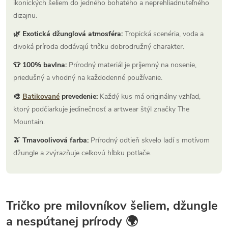
ikonických šeliem do jedného bohatého a neprehliadnuteľného
dizajnu.
🌿 Exotická džungľová atmosféra:
Tropická scenéria, voda a
divoká príroda dodávajú tričku dobrodružný charakter.
👕 100% bavlna:
Prírodný materiál je príjemný na nosenie,
priedušný a vhodný na každodenné používanie.
🎨
Batikované
prevedenie:
Každý kus má originálny vzhľad,
ktorý podčiarkuje jedinečnosť a artwear štýl značky The
Mountain.
🫒 Tmavoolivová farba:
Prírodný odtieň skvelo ladí s motívom
džungle a zvýrazňuje celkovú hĺbku potlače.
Tričko pre milovníkov šeliem, džungle
a nespútanej prírody 🌍