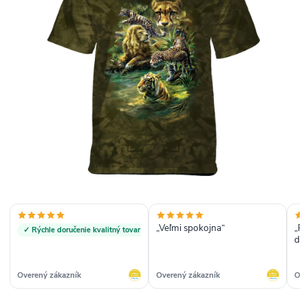
„Veľmi spokojna“
„Pr
✓ Rýchle doručenie kvalitný tovar
do
inf
rýc
obj
Overený zákazník
Overený zákazník
Ove