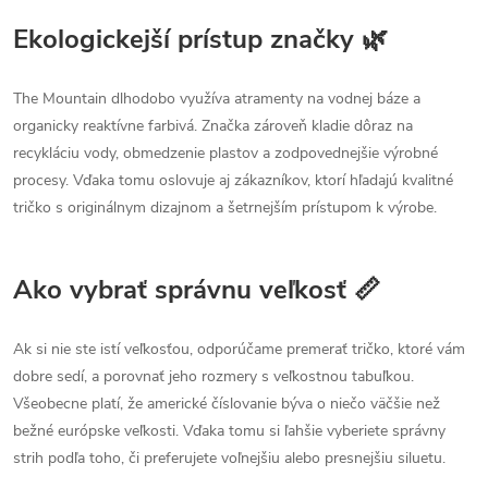
Ekologickejší prístup značky 🌿
The Mountain dlhodobo využíva atramenty na vodnej báze a
organicky reaktívne farbivá. Značka zároveň kladie dôraz na
recykláciu vody, obmedzenie plastov a zodpovednejšie výrobné
procesy. Vďaka tomu oslovuje aj zákazníkov, ktorí hľadajú kvalitné
tričko s originálnym dizajnom a šetrnejším prístupom k výrobe.
Ako vybrať správnu veľkosť 📏
Ak si nie ste istí veľkosťou, odporúčame premerať tričko, ktoré vám
dobre sedí, a porovnať jeho rozmery s veľkostnou tabuľkou.
Všeobecne platí, že americké číslovanie býva o niečo väčšie než
bežné európske veľkosti. Vďaka tomu si ľahšie vyberiete správny
strih podľa toho, či preferujete voľnejšiu alebo presnejšiu siluetu.