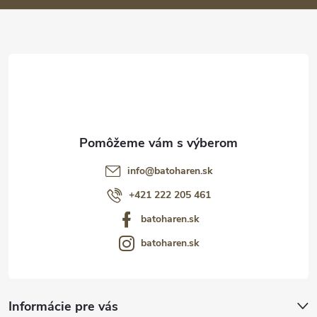
ä
t
i
e
info
@
batoharen.sk
+421 222 205 461
batoharen.sk
batoharen.sk
Informácie pre vás