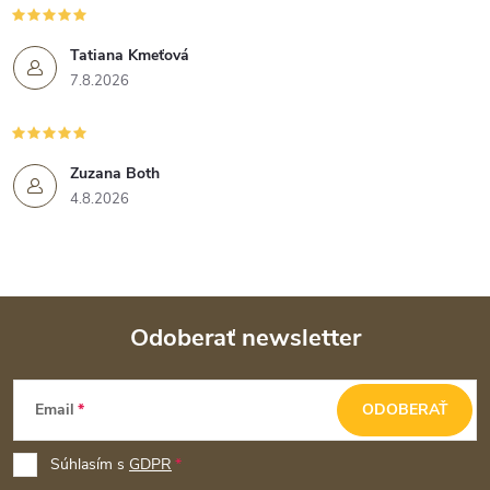
Tatiana Kmeťová
7.8.2026
Zuzana Both
4.8.2026
Odoberať newsletter
Z
Email
ODOBERAŤ
á
p
Súhlasím s
GDPR