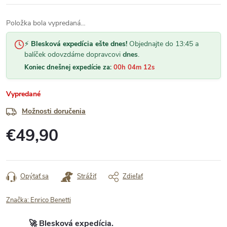
Položka bola vypredaná…
⚡
Blesková expedícia ešte dnes!
Objednajte do 13:45 a
balíček odovzdáme dopravcovi
dnes
.
Koniec dnešnej expedície za:
00h 04m 12s
Vypredané
Možnosti doručenia
€49,90
Jednotková
cena:
Opýtať sa
Strážiť
Zdieľať
Značka:
Enrico Benetti
🚀 Blesková expedícia.