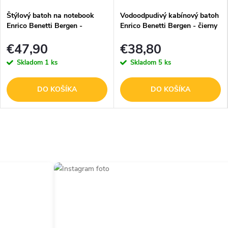
Štýlový batoh na notebook
Vodoodpudivý kabínový batoh
Enrico Benetti Bergen -
Enrico Benetti Bergen - čierny
40x30x20 cm - 24L - mint
- 25x20x40 cm
€47,90
€38,80
Skladom
1 ks
Skladom
5 ks
DO KOŠÍKA
DO KOŠÍKA