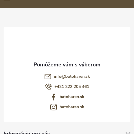
ä
t
i
e
info
@
batoharen.sk
+421 222 205 461
batoharen.sk
batoharen.sk
Informácie pre vás