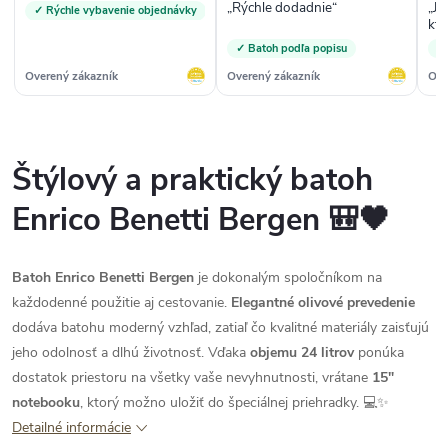
„Rýchle dodadnie“
„Je
✓ Rýchle vybavenie objednávky
kt
pro
✓ Batoh podľa popisu
✓
vs
let
Overený zákazník
Overený zákazník
Ove
Štýlový a praktický batoh
Enrico Benetti Bergen 🎒🖤
Batoh Enrico Benetti Bergen
je dokonalým spoločníkom na
každodenné použitie aj cestovanie.
Elegantné olivové prevedenie
dodáva batohu moderný vzhľad, zatiaľ čo kvalitné materiály zaisťujú
jeho odolnosť a dlhú životnosť. Vďaka
objemu 24 litrov
ponúka
dostatok priestoru na všetky vaše nevyhnutnosti, vrátane
15"
notebooku
, ktorý možno uložiť do špeciálnej priehradky. 💻✨
Detailné informácie