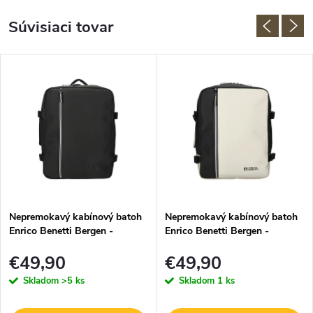
Súvisiaci tovar
Nepremokavý kabínový batoh
Nepremokavý kabínový batoh
Enrico Benetti Bergen -
Enrico Benetti Bergen -
40x30x20 cm - 24 L - čierny
40x30x20 cm - 24 L - čierno-
€49,90
€49,90
béžový
Skladom
>5 ks
Skladom
1 ks