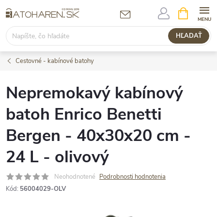
Prejsť
NÁKUPN
KOŠÍK
na
obsah
HĽADAŤ
Cestovné - kabínové batohy
Nepremokavý kabínový
batoh Enrico Benetti
Bergen - 40x30x20 cm -
24 L - olivový
Neohodnotené
Podrobnosti hodnotenia
Kód:
56004029-OLV