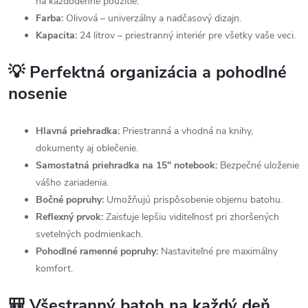
na každodenné použitie.
Farba:
Olivová – univerzálny a nadčasový dizajn.
Kapacita:
24 litrov – priestranný interiér pre všetky vaše veci.
💡 Perfektná organizácia a pohodlné
nosenie
Hlavná priehradka:
Priestranná a vhodná na knihy,
dokumenty aj oblečenie.
Samostatná priehradka na 15" notebook:
Bezpečné uloženie
vášho zariadenia.
Bočné popruhy:
Umožňujú prispôsobenie objemu batohu.
Reflexný prvok:
Zaisťuje lepšiu viditeľnosť pri zhoršených
svetelných podmienkach.
Pohodlné ramenné popruhy:
Nastaviteľné pre maximálny
komfort.
🎒 Všestranný batoh na každý deň