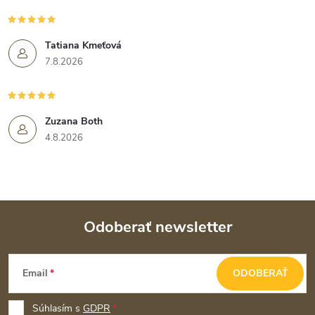
Tatiana Kmeťová
7.8.2026
Zuzana Both
4.8.2026
Odoberať newsletter
Z
Email
ODOBERAŤ
á
p
Súhlasím s
GDPR