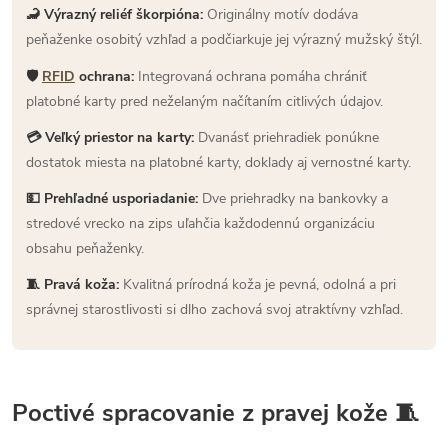
🦂 Výrazný reliéf škorpióna:
Originálny motív dodáva
peňaženke osobitý vzhľad a podčiarkuje jej výrazný mužský štýl.
🛡
RFID
ochrana:
Integrovaná ochrana pomáha chrániť
platobné karty pred neželaným načítaním citlivých údajov.
💳 Veľký priestor na karty:
Dvanásť priehradiek ponúkne
dostatok miesta na platobné karty, doklady aj vernostné karty.
💵 Prehľadné usporiadanie:
Dve priehradky na bankovky a
stredové vrecko na zips uľahčia každodennú organizáciu
obsahu peňaženky.
🧵 Pravá koža:
Kvalitná prírodná koža je pevná, odolná a pri
správnej starostlivosti si dlho zachová svoj atraktívny vzhľad.
Poctivé spracovanie z pravej kože 🧵