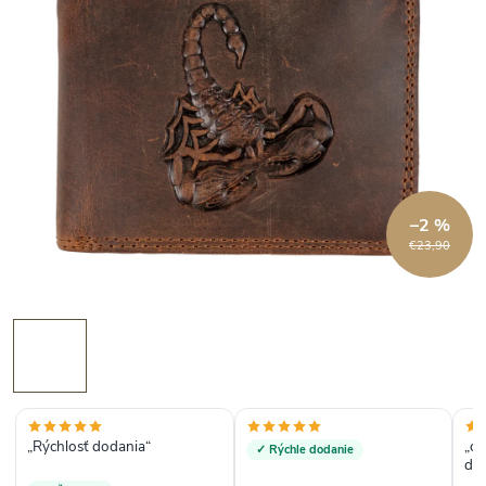
–2 %
€23,90
„Rýchlosť dodania“
„do
✓ Rýchle dodanie
dor
ko