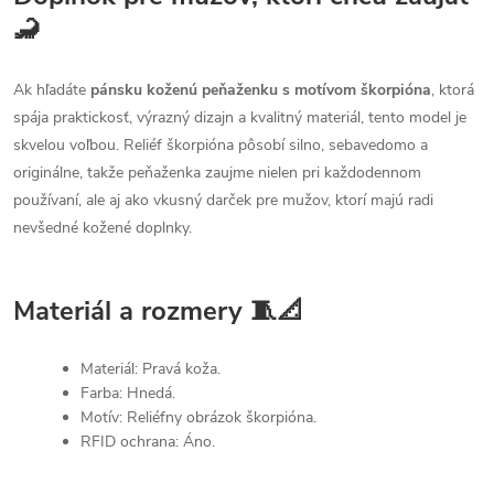
🦂
Ak hľadáte
pánsku koženú peňaženku s motívom škorpióna
, ktorá
spája praktickosť, výrazný dizajn a kvalitný materiál, tento model je
skvelou voľbou. Reliéf škorpióna pôsobí silno, sebavedomo a
originálne, takže peňaženka zaujme nielen pri každodennom
používaní, ale aj ako vkusný darček pre mužov, ktorí majú radi
nevšedné kožené doplnky.
Materiál a rozmery 🧵📐
Materiál: Pravá koža.
Farba: Hnedá.
Motív: Reliéfny obrázok škorpióna.
RFID ochrana: Áno.