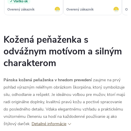
✓ Všetko ok
Overený zákazník
Overený zákazník
Ove
Kožená peňaženka s
odvážnym motívom a silným
charakterom
Pánska kožená peňaženka v hnedom prevedení
zaujme na prvý
pohľad výrazným reliéfnym obrázkom škorpióna, ktorý symbolizuje
silu, odhodlanie a rešpekt. Je ideálnou voľbou pre mužov, ktorí majú
radi originálne doplnky, kvalitnú pravú kožu a poctivé spracovanie
do posledného detailu. Vďaka elegantnému vzhľadu a praktickému
vnútornému členeniu sa hodí na každodenné používanie aj ako
štýlový darček.
Detailné informácie