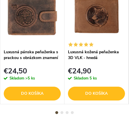
Luxusná pánska peňaženka s
Luxusná kožená peňaženka
prackou s obrázkom znamení
3D VLK - hnedá
zverokruhu - Škorpión - hnedá
€24,50
€24,90
Skladom
>5 ks
Skladom
5 ks
DO KOŠÍKA
DO KOŠÍKA