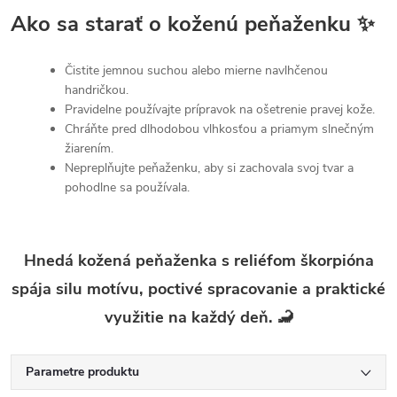
Ako sa starať o koženú peňaženku ✨
Čistite jemnou suchou alebo mierne navlhčenou
handričkou.
Pravidelne používajte prípravok na ošetrenie pravej kože.
Chráňte pred dlhodobou vlhkosťou a priamym slnečným
žiarením.
Nepreplňujte peňaženku, aby si zachovala svoj tvar a
pohodlne sa používala.
Hnedá kožená peňaženka s reliéfom škorpióna
spája silu motívu, poctivé spracovanie a praktické
využitie na každý deň. 🦂
Parametre produktu