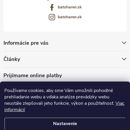
batoharen.sk
batoharen.sk
Informácie pre vás
Články
Prijímame online platby
Používame cookies, aby sme Vám umožnili pohodlné
prehliadanie webu a vďaka analýze prevádzky webu
neustále zlepšovali jeho funkcie, výkon a použiteľnosť.
Viac
mariveo.cz
abundo.cz
informácií
Nastavenie
Copyright 2016 - 2026
Batoháreň.sk
. Všetky práva vyhradené.
Upraviť