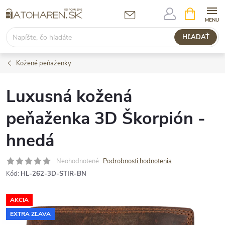
Prejsť
NÁKUPN
KOŠÍK
na
obsah
HĽADAŤ
Kožené peňaženky
Luxusná kožená
peňaženka 3D Škorpión -
hnedá
Neohodnotené
Podrobnosti hodnotenia
Kód:
HL-262-3D-STIR-BN
AKCIA
EXTRA ZĽAVA