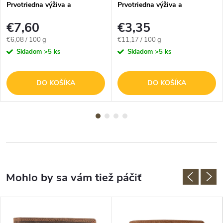
Prvotriedna výživa a
Prvotriedna výživa a
impregnácia - 125g
impregnácia - 30g
€7,60
€3,35
Jednotková
Jednotková
€6,08 / 100 g
€11,17 / 100 g
cena:
cena:
Skladom
>5 ks
Skladom
>5 ks
DO KOŠÍKA
DO KOŠÍKA