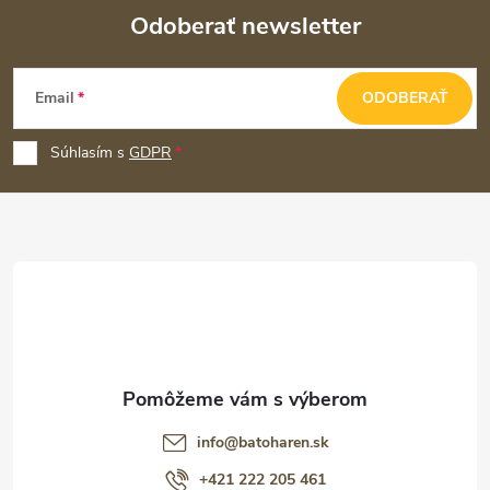
Odoberať newsletter
Z
Email
ODOBERAŤ
á
p
Súhlasím s
GDPR
ä
t
i
e
info
@
batoharen.sk
+421 222 205 461