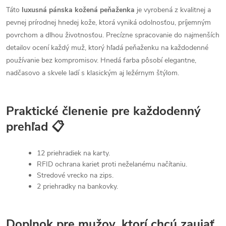
Táto
luxusná pánska kožená peňaženka
je vyrobená z kvalitnej a
pevnej prírodnej hnedej kože, ktorá vyniká odolnosťou, príjemným
povrchom a dlhou životnosťou. Precízne spracovanie do najmenších
detailov ocení každý muž, ktorý hľadá peňaženku na každodenné
používanie bez kompromisov. Hnedá farba pôsobí elegantne,
nadčasovo a skvele ladí s klasickým aj ležérnym štýlom.
Praktické členenie pre každodenný
prehľad 📋
12 priehradiek na karty.
RFID ochrana kariet proti neželanému načítaniu.
Stredové vrecko na zips.
2 priehradky na bankovky.
Doplnok pre mužov, ktorí chcú zaujať