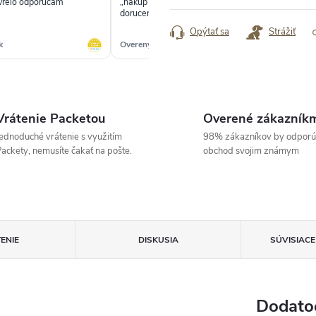
 vrelo odporúčam“
„nakup prebehol rychlo, batoh bol
„rý
cena:
doruceny na urcene miesto neposkodeny“
Opýtať sa
Strážiť
k
Overený zákazník
Ove
Vrátenie Packetou
Overené zákazník
ednoduché vrátenie s využitím
98% zákazníkov by odporú
ackety, nemusíte čakať na pošte.
obchod svojim známym
ENIE
DISKUSIA
SÚVISIAC
Dodato