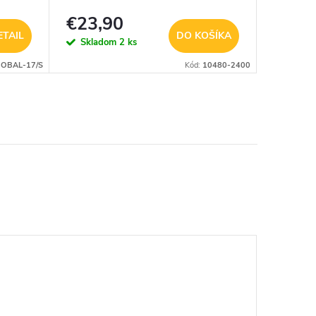
€23,90
€1
od
ETAIL
DO KOŠÍKA
Skladom
2 ks
Sklad
-OBAL-17/S
Kód:
10480-2400