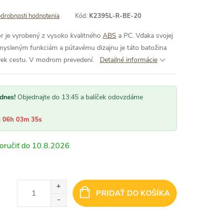
drobnosti hodnotenia
Kód:
K2395L-R-BE-20
r je vyrobený z vysoko kvalitného
ABS
a PC. Vďaka svojej
remysleným funkciám a pútavému dizajnu je táto batožina
vek cestu. V modrom prevedení.
Detailné informácie
dnes!
Objednajte do 13:45 a balíček odovzdáme
:
06h 03m 34s
10.8.2026
PRIDAŤ DO KOŠÍKA