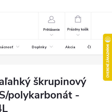
Pravidlá akcie 2+1 zdarma
Kontakty
Mapa serveru
Hodn
NÁKUPNÝ
KOŠÍK
Prázdny košík
Prihlásenie
ácnosť
Doplnky
Akcia
Články
aľahký škrupinový
S/polykarbonát -
4L