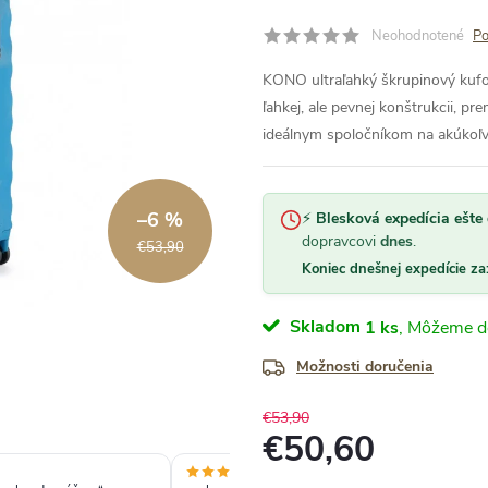
Neohodnotené
Po
KONO ultraľahký škrupinový kufo
ľahkej, ale pevnej konštrukcii, p
ideálnym spoločníkom na akúkoľ
–6 %
⚡
Blesková expedícia ešte 
dopravcovi
dnes
.
€53,90
Koniec dnešnej expedície za
Skladom
1 ks
Možnosti doručenia
€53,90
€50,60
Jednotková