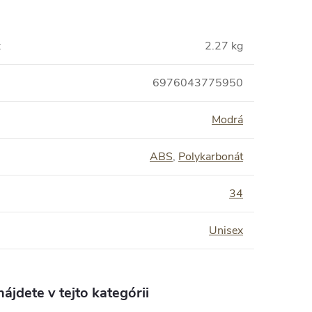
:
2.27 kg
6976043775950
Modrá
ABS
,
Polykarbonát
:
34
Unisex
ájdete v tejto kategórii