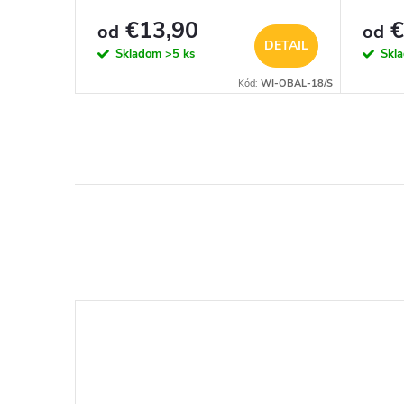
€13,90
€
od
od
DETAIL
DETAIL
Skladom
>5 ks
Skl
WI-OBAL-13/S
Kód:
WI-OBAL-18/S