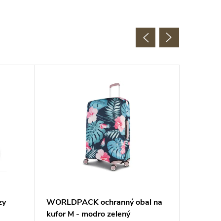
zy
WORLDPACK ochranný obal na
Elastick
kufor M - modro zelený
Face 09 