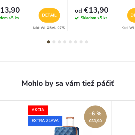
13,90
€13,90
od
DETAIL
D
adom
>5 ks
Skladom
>5 ks
Kód:
WI-OBAL-07/S
Kód:
WI
AKCIA
–6 %
EXTRA ZĽAVA
€53,90