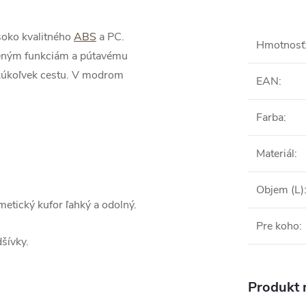
soko kvalitného
ABS
a PC.
Hmotnosť
sleným funkciám a pútavému
akúkoľvek cestu. V modrom
EAN
:
Farba
:
Materiál
:
Objem (L)
etický kufor ľahký a odolný.
Pre koho
:
šívky.
Produkt n