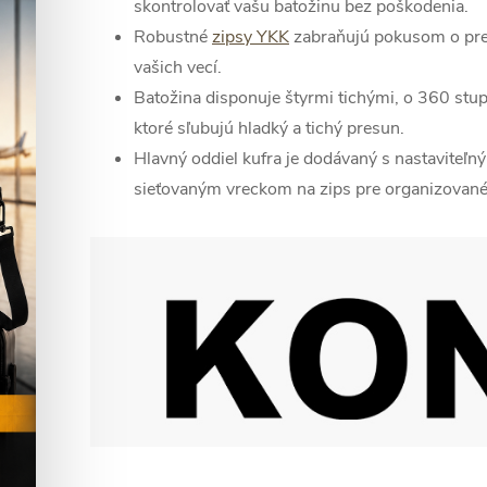
skontrolovať vašu batožinu bez poškodenia.
Robustné
zipsy YKK
zabraňujú pokusom o pre
vašich vecí.
Batožina disponuje štyrmi tichými, o 360 stu
ktoré sľubujú hladký a tichý presun.
Hlavný oddiel kufra je dodávaný s nastaviteľ
sieťovaným vreckom na zips pre organizované 