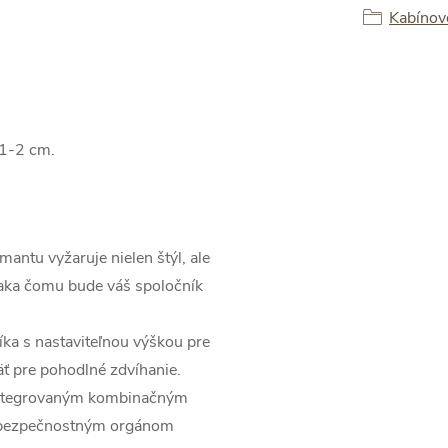
Kabínov
 1-2 cm.
mantu vyžaruje nielen štýl, ale
ďaka čomu bude váš spoločník
íka s nastaviteľnou výškou pre
ť pre pohodlné zdvíhanie.
 integrovaným kombinačným
e bezpečnostným orgánom