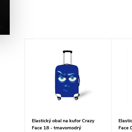
razy
Elastický obal na kufor Crazy
Elasti
Face 18 - tmavomodrý
Face 0