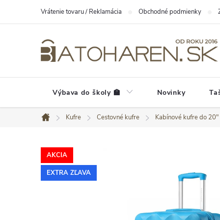
Prejsť
Vrátenie tovaru / Reklamácia
Obchodné podmienky
na
obsah
Výbava do školy 🏫
Novinky
Ta
Kufre
Cestovné kufre
Kabínové kufre do 20"
Domov
AKCIA
EXTRA ZĽAVA