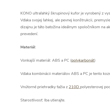
KONO ultraľahký škrupinový kufor je vyrobený z vy
Vďaka svojej ľahkej, ale pevnej konštrukcii, premy
dizajnu je táto batožina ideálnym spoločníkom na 
prevedení.
Materiál
:
Vonkajší materiál: ABS a PC (
polykarbonát
)
Vďaka kombinácii materiálov ABS a PC je tento kozm
Vnútorné priehradky ťažia z
210D
polyesterovej pod
Starostlivosť: Iba utierajte.