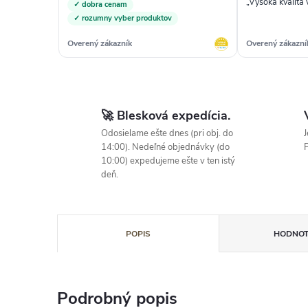
„Vysoká kvalita
✓ dobra cenam
✓ rozumny vyber produktov
Overený zákazník
Overený zákazní
🚀 Blesková expedícia.
Odosielame ešte dnes (pri obj. do
J
14:00). Nedeľné objednávky (do
P
10:00) expedujeme ešte v ten istý
deň.
POPIS
HODNOT
Podrobný popis