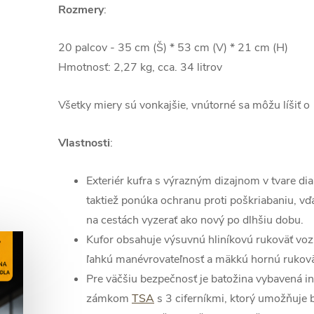
Rozmery
:
20 palcov - 35 cm (Š) * 53 cm (V) * 21 cm (H)
Hmotnosť: 2,27 kg, cca. 34 litrov
Všetky miery sú vonkajšie, vnútorné sa môžu líšiť o
Vlastnosti
:
Exteriér kufra s výrazným dizajnom v tvare dia
taktiež ponúka ochranu proti poškriabaniu, v
na cestách vyzerať ako nový po dlhšiu dobu.
Kufor obsahuje výsuvnú hliníkovú rukoväť voz
ľahkú manévrovateľnosť a mäkkú hornú rukovä
Pre väčšiu bezpečnosť je batožina vybavená
zámkom
TSA
s 3 ciferníkmi, ktorý umožňuj