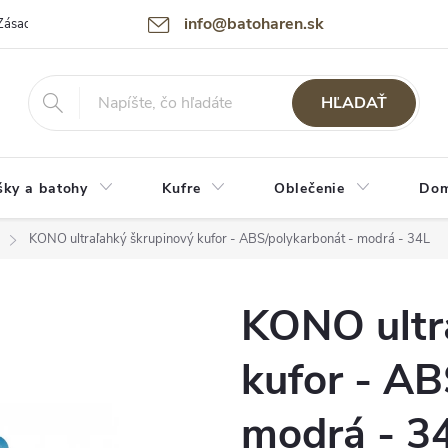
info@batoharen.sk
Zásady spracovania osobných údajov (GDPR)
Podmienky použitia webu
HĽADAŤ
šky a batohy
Kufre
Oblečenie
Dom
KONO ultraľahký škrupinový kufor - ABS/polykarbonát - modrá - 34L
KONO ultr
kufor - AB
modrá - 3