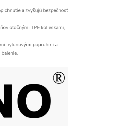
pichnutie a zvyšujú bezpečnosť
pňov otočnými TPE kolieskami,
nými nylonovými popruhmi a
balenie.