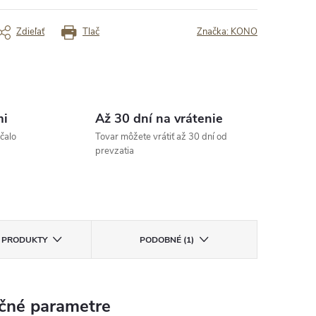
chle doručenie“
„oK“
Zdieľať
Tlač
Značka:
KONO
rený zákazník
Overený zákazník
mi
Až 30 dní na vrátenie
čalo
Tovar môžete vrátiť až 30 dní od
prevzatia
E PRODUKTY
PODOBNÉ (1)
čné parametre