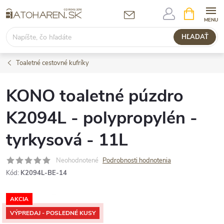
Prejsť
NÁKUPN
KOŠÍK
na
obsah
HĽADAŤ
Toaletné cestovné kufríky
KONO toaletné púzdro
K2094L - polypropylén -
tyrkysová - 11L
Neohodnotené
Podrobnosti hodnotenia
Kód:
K2094L-BE-14
AKCIA
VÝPREDAJ - POSLEDNÉ KUSY