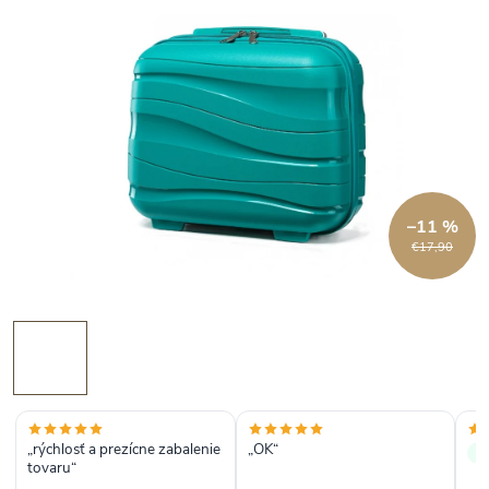
–11 %
€17,90
„rýchlosť a prezícne zabalenie
„OK“
✓
tovaru“