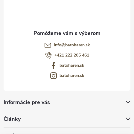
i
e
info
@
batoharen.sk
+421 222 205 461
batoharen.sk
batoharen.sk
Informácie pre vás
Články