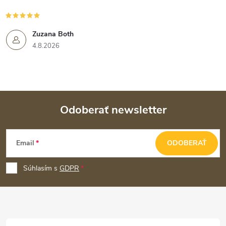
Zuzana Both
4.8.2026
Odoberať newsletter
Z
Email
ODOBERAŤ
á
p
Súhlasím s
GDPR
ä
t