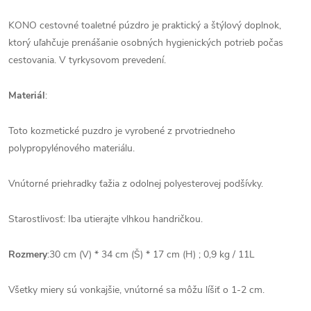
KONO cestovné toaletné púzdro je praktický a štýlový doplnok,
ktorý uľahčuje prenášanie osobných hygienických potrieb počas
cestovania. V tyrkysovom prevedení.
Materiál
:
Toto kozmetické puzdro je vyrobené z prvotriedneho
polypropylénového materiálu.
Vnútorné priehradky ťažia z odolnej polyesterovej podšívky.
Starostlivosť: Iba utierajte vlhkou handričkou.
Rozmery
:30 cm (V) * 34 cm (Š) * 17 cm (H) ; 0,9 kg / 11L
Všetky miery sú vonkajšie, vnútorné sa môžu líšiť o 1-2 cm.