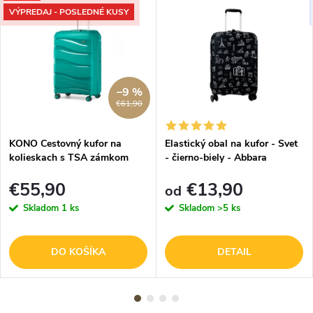
VÝPREDAJ - POSLEDNÉ KUSY
–9 %
€61,90
KONO Cestovný kufor na
Elastický obal na kufor - Svet
kolieskach s TSA zámkom
- čierno-biely - Abbara
39L - tyrkysový
€55,90
€13,90
od
Skladom
1 ks
Skladom
>5 ks
DO KOŠÍKA
DETAIL