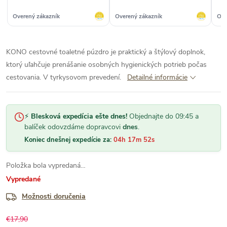
Overený zákazník
Overený zákazník
Ove
KONO cestovné toaletné púzdro je praktický a štýlový doplnok,
ktorý uľahčuje prenášanie osobných hygienických potrieb počas
cestovania. V tyrkysovom prevedení.
Detailné informácie
⚡
Blesková expedícia ešte dnes!
Objednajte do 09:45 a
balíček odovzdáme dopravcovi
dnes
.
Koniec dnešnej expedície za:
04h 17m 51s
Položka bola vypredaná…
Vypredané
Možnosti doručenia
€17,90