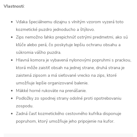
Vlastnosti
:
Vďaka špeciálnemu dizajnu s vlnitým vzorom vyzerá toto
kozmetické puzdro jednoducho a štýlovo.
Zips nemožno ľahko prepichnúť ostrými predmetmi, ako sú
kľúče alebo perá, čo poskytuje lepšiu ochranu obsahu a
súkromia vášho puzdra.
Hlavná komora je vybavená nylonovými popruhmi s prackou,
ktorá môže zaistiť obsah na jednej strane, druhá strana je
zaistená zipsom a má sieťované vrecko na zips, ktoré
umožňuje lepšie organizované balenie.
Mäkké horné rukoväte na prenášanie.
Podložky zo spodnej strany odolné proti opotrebovaniu
zospodu.
Zadná časť kozmetického cestovného kufríka disponuje
popruhom, ktorý umožňuje jeho pripojenie na kufor.