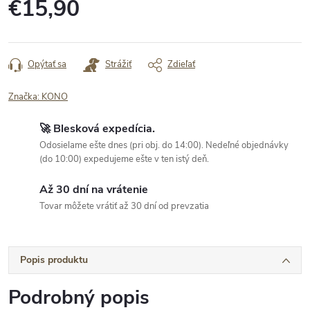
€15,90
Jednotková
cena:
Opýtať sa
Strážiť
Zdieľať
Značka:
KONO
🚀 Blesková expedícia.
Odosielame ešte dnes (pri obj. do 14:00). Nedeľné objednávky
(do 10:00) expedujeme ešte v ten istý deň.
Až 30 dní na vrátenie
Tovar môžete vrátiť až 30 dní od prevzatia
Popis produktu
Podrobný popis