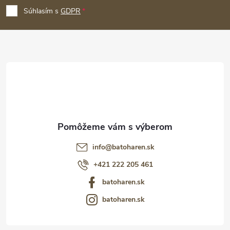
p
Súhlasím s
GDPR
ä
t
i
e
info
@
batoharen.sk
+421 222 205 461
batoharen.sk
batoharen.sk