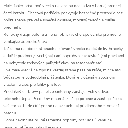
Malé, ľahko prístupné vrecko na zips sa nachádza v hornej prednej
časti batohu. Fleecová podšívka poskytuje bezpečné prostredie bez
poškriabania pre vaše slnečné okuliare, mobilný telefón a ďalšie
predmety.
Reflexný dizajn batohu z neho robí skvelého spoločníka pre nočné
vonkajšie dobrodružstvo.
Taška má na oboch stranách sieťované vrecká na dáždniky, hrnčeky
a ďalšie predmety. Nechýbajú ani popruhy s nastaviteľnými prackami
na uchytenie trekových palíc/držiakov na fotoaparát atď.
Dve malé vrecká na zips na každej strane pása na kľúče, mince atď.
Súčasťou je vodeodolná pláštenka, ktorá je uložená v spodnom
vrecku na zips pre ľahký prístup.
Priedušný chrbtový panel zo sieťoviny zaisťuje rýchly odvod
telesného tepla. Priedušný materiál znižuje potenie a zaisťuje, že sa
váš chrbát bude cítiť pohodlne av suchu aj pri dlhodobom nosení
batohu.
Dobre navrhnuté hrubé ramenné popruhy rozkladajú váhu na
ramená, takže sa pohodlne nosia.