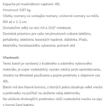
Kapacita pri maximálnom naplnení: 40L
Hmotnosť: 0,87 kg
Všetky rozmery sú vonkajšie rozmery, vnútorné rozmery sa môžu
líšiť až o 1-2 cm.
Dostatočne veľký na veci A4 a 15,6" notebook.
Dostatok priestoru pre vaše nevyhnutnosti vrátane telefónu,
peňaženky, oblečenia, lezeckých topánok, dáždnika, iPadu,
lekárničky, horolezeckého vybavenia, potravín atď.
Vlastnosti:
Tento batoh je vyrobený z kvalitného a odolného nylonového
materiálu, je super vodeodolný, vysoko odolný proti opotrebovaniu,
vhodný na dlhodobé používanie a pojme predmety s objemom cez
40L.
Batoh má dve hlavné komory, z ktorých jedna obsahuje veľké vrecko
a priehradku na počítač na uloženie vašej elektroniky.
Na uloženie drobnejších predmetov slúži vodeodolné vrecko na zips
v hornej časti batohu.