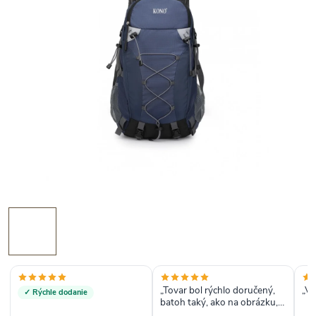
„Tovar bol rýchlo doručený,
„Ve
✓ Rýchle dodanie
batoh taký, ako na obrázku,
ďakujem“