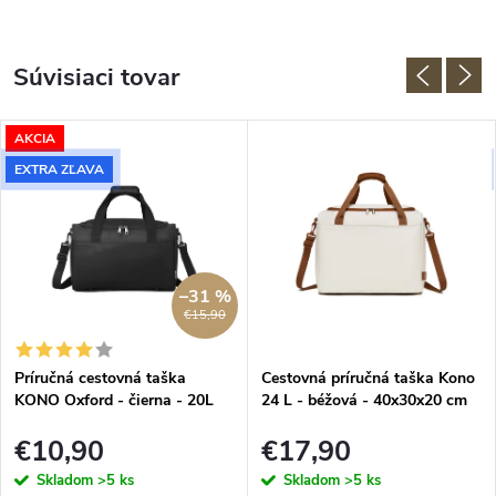
Súvisiaci tovar
AKCIA
EXTRA ZĽAVA
–31 %
€15,90
Príručná cestovná taška
Cestovná príručná taška Kono
KONO Oxford - čierna - 20L
24 L - béžová - 40x30x20 cm
€10,90
€17,90
Skladom
>5 ks
Skladom
>5 ks