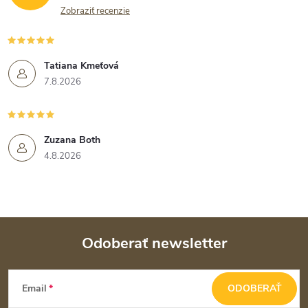
Zobraziť recenzie
Tatiana Kmeťová
7.8.2026
Zuzana Both
4.8.2026
Odoberať newsletter
Z
Email
ODOBERAŤ
á