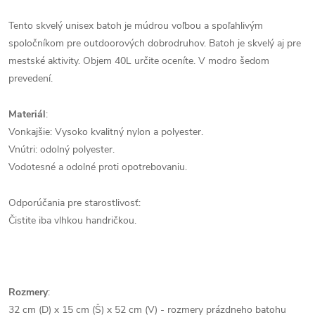
Tento skvelý unisex batoh je múdrou voľbou a spoľahlivým
spoločníkom pre outdoorových dobrodruhov. Batoh je skvelý aj pre
mestské aktivity. Objem 40L určite oceníte. V modro šedom
prevedení.
Materiál
:
Vonkajšie: Vysoko kvalitný nylon a polyester.
Vnútri: odolný polyester.
Vodotesné a odolné proti opotrebovaniu.
Odporúčania pre starostlivosť:
Čistite iba vlhkou handričkou.
Rozmery
:
32 cm (D) x 15 cm (Š) x 52 cm (V) - rozmery prázdneho batohu