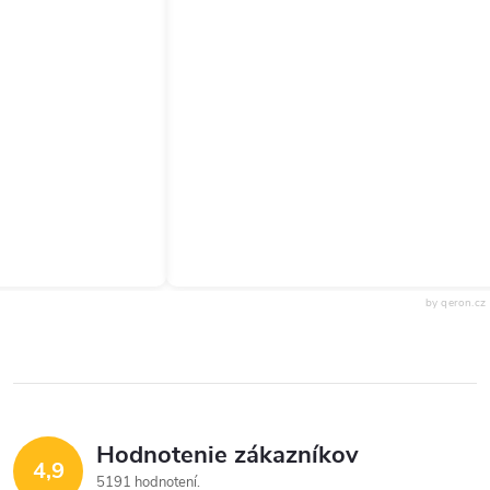
by qeron.cz
Hodnotenie zákazníkov
4,9
5191 hodnotení