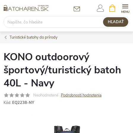
Prejsť
NÁKUPN
KOŠÍK
na
obsah
HĽADAŤ
Turistické batohy do prírody
KONO outdoorový
športový/turistický batoh
40L - Navy
Neohodnotené
Podrobnosti hodnotenia
Kód:
EQ2238-NY