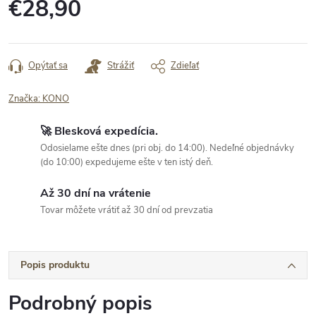
€28,90
Jednotková
cena:
Opýtať sa
Strážiť
Zdieľať
Značka:
KONO
🚀 Blesková expedícia.
Odosielame ešte dnes (pri obj. do 14:00). Nedeľné objednávky
(do 10:00) expedujeme ešte v ten istý deň.
Až 30 dní na vrátenie
Tovar môžete vrátiť až 30 dní od prevzatia
Popis produktu
Podrobný popis