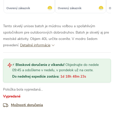
Overený zákazník
Overený zákazník
Ove
Tento skvelý unisex batoh je múdrou voľbou a spoľahlivým
spoločníkom pre outdoorových dobrodruhov. Batoh je skvelý aj pre
mestské aktivity. Objem 40L určite oceníte. V modro šedom
prevedení.
Detailné informácie
⚡
Bleskové doručenie z víkendu!
Objednajte do nedele
09:45 a odošleme v nedeľu, v pondelok už na ceste.
Do nedeľnej expedície zostáva:
1d 18h 48m 22s
Položka bola vypredaná…
Vypredané
Možnosti doručenia