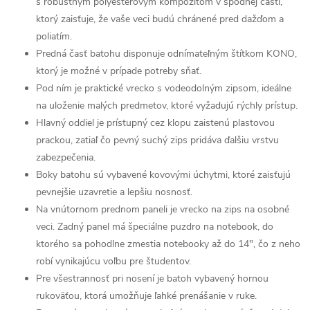
s robustným polyesterovým kompozitom v spodnej časti,
ktorý zaisťuje, že vaše veci budú chránené pred dažďom a
poliatím.
Predná časť batohu disponuje odnímateľným štítkom KONO,
ktorý je možné v prípade potreby sňať.
Pod ním je praktické vrecko s vodeodolným zipsom, ideálne
na uloženie malých predmetov, ktoré vyžadujú rýchly prístup.
Hlavný oddiel je prístupný cez klopu zaistenú plastovou
prackou, zatiaľ čo pevný suchý zips pridáva ďalšiu vrstvu
zabezpečenia.
Boky batohu sú vybavené kovovými úchytmi, ktoré zaisťujú
pevnejšie uzavretie a lepšiu nosnosť.
Na vnútornom prednom paneli je vrecko na zips na osobné
veci. Zadný panel má špeciálne puzdro na notebook, do
ktorého sa pohodlne zmestia notebooky až do 14", čo z neho
robí vynikajúcu voľbu pre študentov.
Pre všestrannosť pri nosení je batoh vybavený hornou
rukoväťou, ktorá umožňuje ľahké prenášanie v ruke.