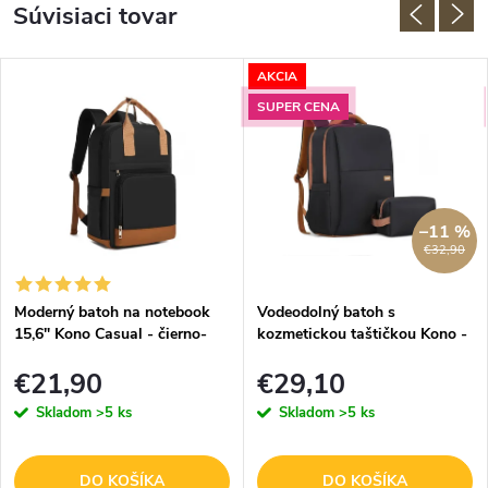
Súvisiaci tovar
AKCIA
SUPER CENA
–11 %
€32,90
Moderný batoh na notebook
Vodeodolný batoh s
15,6" Kono Casual - čierno-
kozmetickou taštičkou Kono -
hnedý
čierno-hnedá
€21,90
€29,10
Skladom
>5 ks
Skladom
>5 ks
DO KOŠÍKA
DO KOŠÍKA