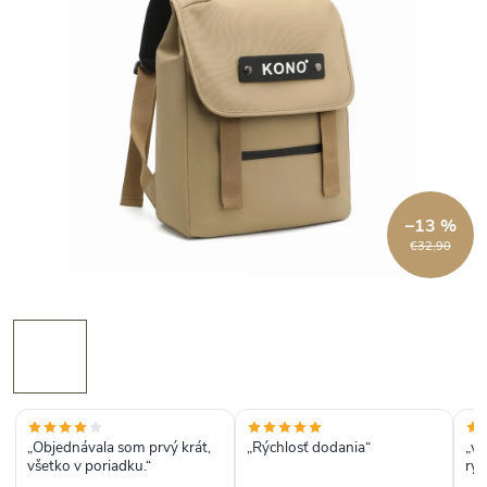
–13 %
€32,90
„Objednávala som prvý krát,
„Rýchlosť dodania“
„vý
všetko v poriadku.“
rýc