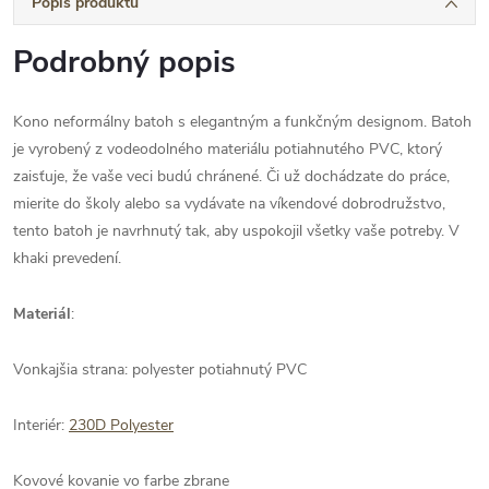
Popis produktu
Podrobný popis
Kono neformálny batoh s elegantným a funkčným designom. Batoh
je vyrobený z vodeodolného materiálu potiahnutého PVC, ktorý
zaisťuje, že vaše veci budú chránené. Či už dochádzate do práce,
mierite do školy alebo sa vydávate na víkendové dobrodružstvo,
tento batoh je navrhnutý tak, aby uspokojil všetky vaše potreby. V
khaki prevedení.
Materiál
:
Vonkajšia strana: polyester potiahnutý PVC
Interiér:
230D Polyester
Kovové kovanie vo farbe zbrane