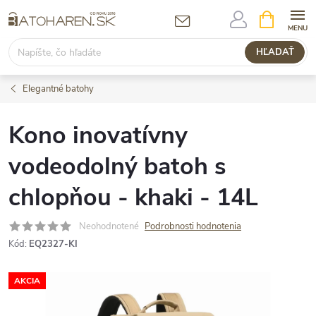
Prejsť
NÁKUPN
KOŠÍK
na
obsah
HĽADAŤ
Elegantné batohy
Kono inovatívny
vodeodolný batoh s
chlopňou - khaki - 14L
Neohodnotené
Podrobnosti hodnotenia
Kód:
EQ2327-KI
AKCIA