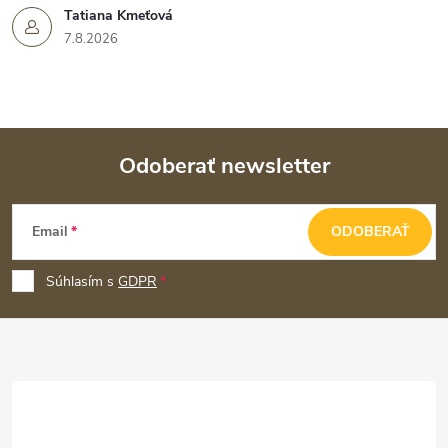
Tatiana Kmeťová
7.8.2026
Odoberať newsletter
Z
Email
ODOBERAŤ
á
p
Súhlasím s
GDPR
ä
t
i
e