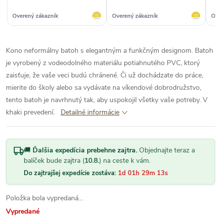
Overený zákazník
Overený zákazník
Ove
Kono neformálny batoh s elegantným a funkčným designom. Batoh
je vyrobený z vodeodolného materiálu potiahnutého PVC, ktorý
zaisťuje, že vaše veci budú chránené. Či už dochádzate do práce,
mierite do školy alebo sa vydávate na víkendové dobrodružstvo,
tento batoh je navrhnutý tak, aby uspokojil všetky vaše potreby. V
khaki prevedení.
Detailné informácie
🚚
Ďalšia expedícia prebehne zajtra.
Objednajte teraz a
balíček bude zajtra (
10.8.
) na ceste k vám.
Do zajtrajšej expedície zostáva:
1d 01h 29m 12s
Položka bola vypredaná…
Vypredané