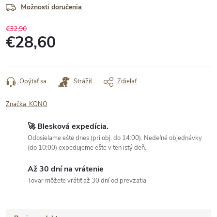
Možnosti doručenia
€32,90
€28,60
Jednotková
cena:
Opýtať sa
Strážiť
Zdieľať
Značka:
KONO
🚀 Blesková expedícia.
Odosielame ešte dnes (pri obj. do 14:00). Nedeľné objednávky
(do 10:00) expedujeme ešte v ten istý deň.
Až 30 dní na vrátenie
Tovar môžete vrátiť až 30 dní od prevzatia