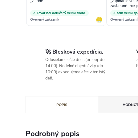
„žiadne“
„zapínanie vnutr
zastarané- nie j
vnútorných šnúr
✓ Tovar bol doručený veľmi skoro.
✓ som veľmi sp
Overený zákazník
Overený zákazní
🚀 Blesková expedícia.
Odosielame ešte dnes (pri obj. do
J
14:00). Nedeľné objednávky (do
P
10:00) expedujeme ešte v ten istý
deň.
POPIS
HODNOT
Podrobný popis