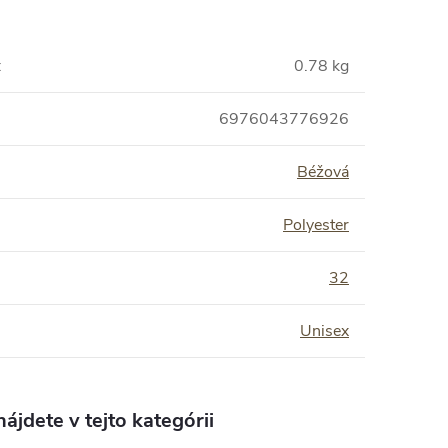
:
0.78 kg
6976043776926
Béžová
Polyester
:
32
Unisex
ájdete v tejto kategórii