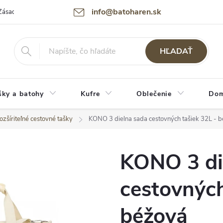
info@batoharen.sk
Zásady spracovania osobných údajov (GDPR)
Podmienky použitia webu
HĽADAŤ
šky a batohy
Kufre
Oblečenie
Dom
ozšíriteľné cestovné tašky
KONO 3 dielna sada cestovných tašiek 32L - 
KONO 3 di
cestovných
béžová