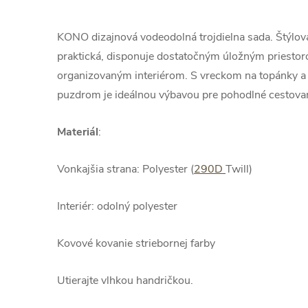
KONO dizajnová vodeodolná trojdielna sada. Štýlová
praktická, disponuje dostatočným úložným priesto
organizovaným interiérom. S vreckom na topánky 
puzdrom je ideálnou výbavou pre pohodlné cestova
Materiál
:
Vonkajšia strana: Polyester (
290D
Twill)
Interiér: odolný polyester
Kovové kovanie striebornej farby
Utierajte vlhkou handričkou.