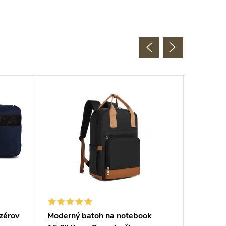
AKCIA
SUPER 
zérov
Moderný batoh na notebook
Vodeodo