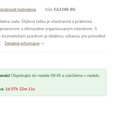
drobnosti hodnotenia
Kód:
EA2348-BG
elna sada. Štýlová taška je všestranná a praktická,
priestorom a dômyselne organizovaným interiérom. S
m kozmetickým puzdrom je ideálnou výbavou pre pohodlné
.
Detailné informácie
kendu!
Objednajte do nedele 09:45 a odošleme v nedeľu,
va:
1d 07h 22m 10s