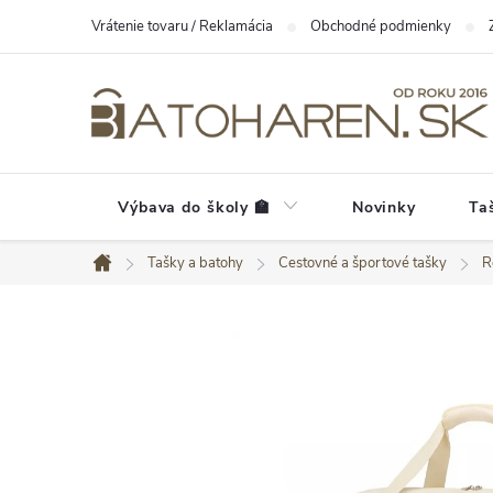
Prejsť
Vrátenie tovaru / Reklamácia
Obchodné podmienky
na
obsah
Výbava do školy 🏫
Novinky
Ta
Tašky a batohy
Cestovné a športové tašky
R
Domov