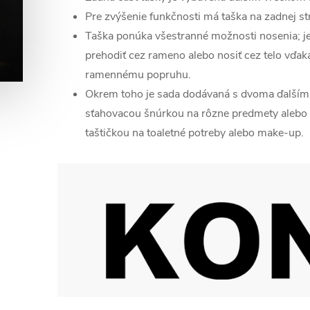
Pre zvýšenie funkčnosti má taška na zadnej st
Taška ponúka všestranné možnosti nosenia; je
prehodiť cez rameno alebo nosiť cez telo vď
ramennému popruhu.
Okrem toho je sada dodávaná s dvoma ďalšími
sťahovacou šnúrkou na rôzne predmety alebo
taštičkou na toaletné potreby alebo make-up.