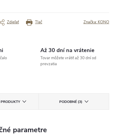
„Spokojnosť“
 Som spokojná
rený zákazník
Overený zákazník
Zdieľať
Tlač
Značka:
KONO
mi
Až 30 dní na vrátenie
čalo
Tovar môžete vrátiť až 30 dní od
prevzatia
E PRODUKTY
PODOBNÉ (3)
čné parametre