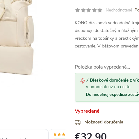
Neohodnotené
Po
KONO dizajnová vodeodolná trojdi
disponuje dostatočným úložným 
vreckom na topánky a praktický
cestovanie. V béžovom prevedení
Položka bola vypredaná…
⚡
Bleskové doručenie z ví
v pondelok už na ceste.
Do nedeľnej expedície zostá
Vypredané
Možnosti doručenia
€32,90