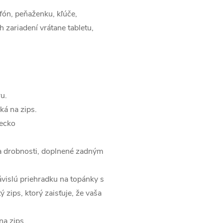
fón, peňaženku, kľúče,
h zariadení vrátane tabletu,
u.
ká na zips.
recko
a drobnosti, doplnené zadným
vislú priehradku na topánky s
ý zips, ktorý zaisťuje, že vaša
na zips.