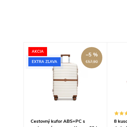
AKCIA
–5 %
EXTRA ZĽAVA
€57,90
 -
Cestovný kufor ABS+PC s
8 kus