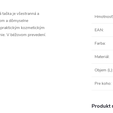
 taška je všestranná a
Hmotnosť
rom a dômyselne
a praktickým kozmetickým
EAN
:
nie. V béžovom prevedení.
Farba
:
Materiál
:
Objem (L)
Pre koho
:
Produkt n