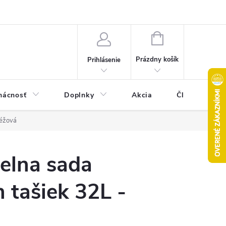
Pravidlá akcie 2+1 zdarma
Kontakty
Mapa serveru
Hodn
NÁKUPNÝ
KOŠÍK
Prázdny košík
Prihlásenie
ácnosť
Doplnky
Akcia
Články
béžová
elna sada
 tašiek 32L -