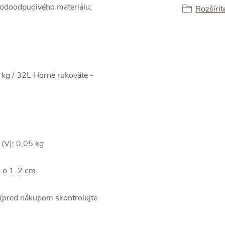
vodoodpudivého materiálu;
Rozšírit
 kg / 32L Horné rukoväte -
(V); 0,05 kg
ž o 1-2 cm.
 (pred nákupom skontrolujte