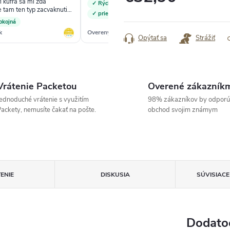
i kufra sa mi zdá
✓ Rýchla a jasná komunikácia
✓
e tam ten typ zacvaknutia
Jednotková
✓ priehľadný web
 ako bežne“
okojná
cena:
k
Overený zákazník
Ove
Opýtať sa
Strážiť
Vrátenie Packetou
Overené zákazník
ednoduché vrátenie s využitím
98% zákazníkov by odporú
ackety, nemusíte čakať na pošte.
obchod svojim známym
ENIE
DISKUSIA
SÚVISIAC
Dodato