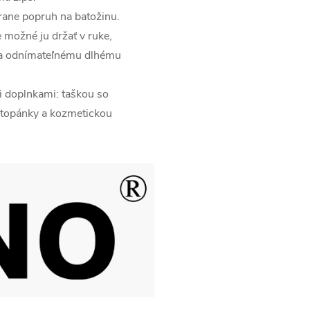
rane popruh na batožinu.
 možné ju držať v ruke,
aka odnímateľnému dlhému
 doplnkami: taškou so
 topánky a kozmetickou