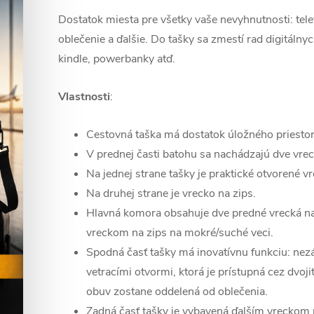
Dostatok miesta pre všetky vaše nevyhnutnosti: tele
oblečenie a ďalšie. Do tašky sa zmestí rad digitálnyc
kindle, powerbanky atď.
Vlastnosti
:
Cestovná taška má dostatok úložného priestor
V prednej časti batohu sa nachádzajú dve vrec
Na jednej strane tašky je praktické otvorené v
Na druhej strane je vrecko na zips.
Hlavná komora obsahuje dve predné vrecká n
vreckom na zips na mokré/suché veci.
Spodná časť tašky má inovatívnu funkciu: nezá
vetracími otvormi, ktorá je prístupná cez dvojit
obuv zostane oddelená od oblečenia.
Zadná časť tašky je vybavená ďalším vreckom 