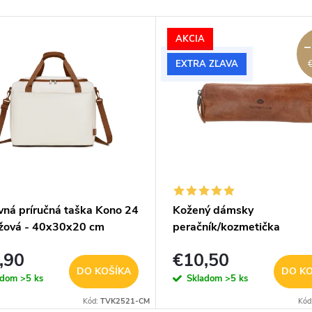
AKCIA
–
EXTRA ZĽAVA
vná príručná taška Kono 24
Kožený dámsky
éžová - 40x30x20 cm
peračník/kozmetička
Micmacbags - hnedý
,90
€10,50
DO KOŠÍKA
DO KO
adom
>5 ks
Skladom
>5 ks
Kód:
TVK2521-CM
Kód