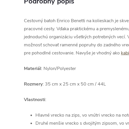
Podrobný popis
Cestovný batoh Enrico Benetti na kolieskach je sk
pracovné cesty. Vďaka praktickému a premysleném
jednoduchú organizáciu všetkých potrebných vecí. V
možnosť schovať ramenné popruhy do zadného vreck
pre pohodlné cestovanie. Navyše je vhodný ako
kab
Materiál
: Nylon/Polyester
Rozmery
: 35 cm x 25 cm x 50 cm / 44L
Vlastnosti
:
Hlavné vrecko na zips, vo vnútri vrecko na no
Druhé menšie vrecko s dvojitým zipsom, vo vnú