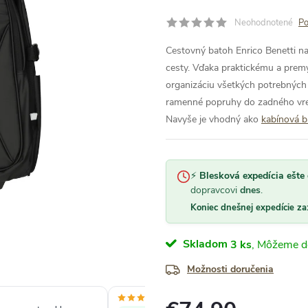
Neohodnotené
Po
Cestovný batoh Enrico Benetti n
cesty. Vďaka praktickému a pre
organizáciu všetkých potrebných
ramenné popruhy do zadného vrec
Navyše je vhodný ako
kabínová b
⚡
Blesková expedícia ešte 
dopravcovi
dnes
.
Koniec dnešnej expedície za
Skladom
3 ks
Možnosti doručenia