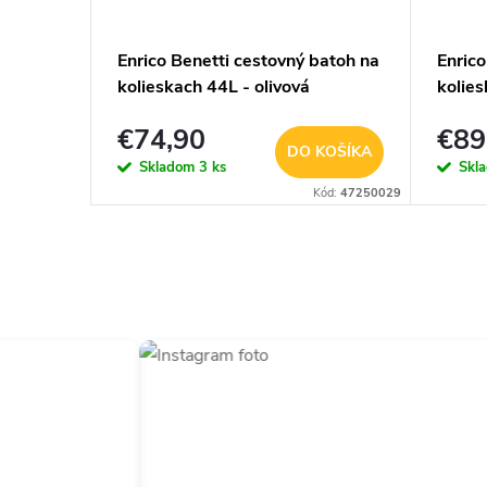
ek na
Enrico Benetti cestovný batoh na
Enrico
kolieskach 44L - olivová
kolie
Cornel
€74,90
€89
KOŠÍKA
DO KOŠÍKA
Skladom
3 ks
Skl
Kód:
54425-BK
Kód:
47250029