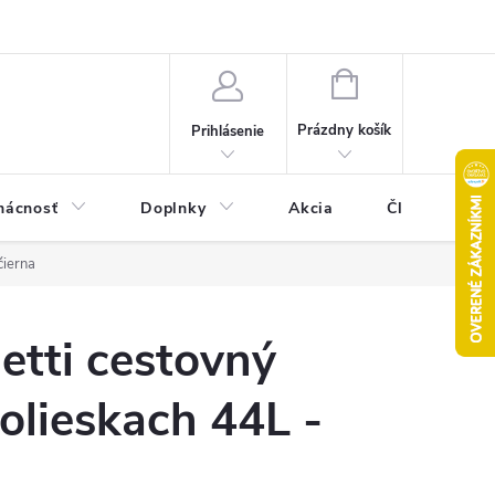
Pravidlá akcie 2+1 zdarma
Kontakty
Mapa serveru
Hodn
NÁKUPNÝ
KOŠÍK
Prázdny košík
Prihlásenie
ácnosť
Doplnky
Akcia
Články
čierna
etti cestovný
olieskach 44L -