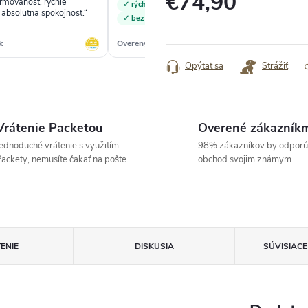
€74,90
ormovanost, rychle
„Ob
✓ rýchle vybavenie do 2 dní
dodanie. Tovar - absolutna spokojnost.“
ryc
✓ bez problémov
Jednotková
nak
spo
cena:
k
Overený zákazník
Ove
Opýtať sa
Strážiť
Vrátenie Packetou
Overené zákazník
ednoduché vrátenie s využitím
98% zákazníkov by odporú
ackety, nemusíte čakať na pošte.
obchod svojim známym
ENIE
DISKUSIA
SÚVISIAC