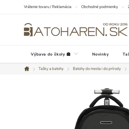
Prejsť
Vrátenie tovaru / Reklamácia
Obchodné podmienky
na
obsah
Výbava do školy 🏫
Novinky
Ta
Tašky a batohy
Batohy do mesta i do prírody
Domov