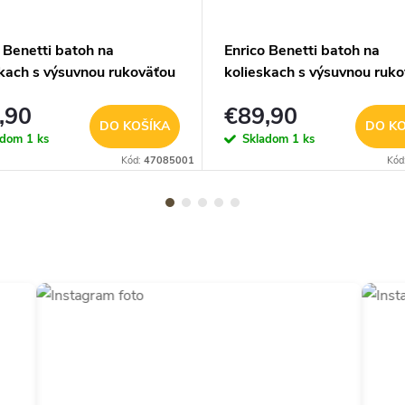
 Benetti batoh na
Enrico Benetti batoh na
skach s výsuvnou rukoväťou
kolieskach s výsuvnou ruk
l - čierny - 56L
Cornell - béžová - 56L
,90
€89,90
DO KOŠÍKA
DO KO
adom
1 ks
Skladom
1 ks
Kód:
47085001
Kód