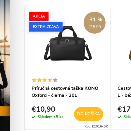
AKCIA
–31 %
EXTRA ZĽAVA
€15,90
á
Príručná cestovná taška KONO
Cesto
rvená
Oxford - čierna - 20L
L - b
€10,90
€17
KOŠÍKA
DO KOŠÍKA
Skladom
>5 ks
Skl
02C1414-RED
Kód:
E2016-BK