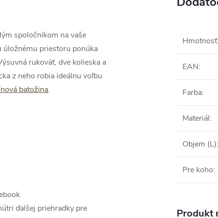
Dodato
velým spoločníkom na vaše
Hmotnosť
u úložnému priestoru ponúka
ýsuvná rukoväť, dve kolieska a
EAN
:
a z neho robia ideálnu voľbu
ínová batožina
.
Farba
:
Materiál
:
Objem (L)
Pre koho
:
tebook
tri ďalšej priehradky pre
Produkt n