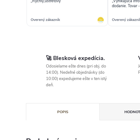
„Rychly,ústretový“
„Vynikajuca inf
Overený zákazník
Overený zákazní
🚀 Blesková expedícia.
Odosielame ešte dnes (pri obj. do
J
14:00). Nedeľné objednávky (do
P
10:00) expedujeme ešte v ten istý
deň.
POPIS
HODNOT