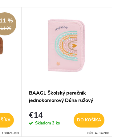
11 %
€11,90
BAAGL Školský peračník
Dámsky 
jednokomorový Dúha ružový
Lulu - 
€14
€19,
ŠÍKA
DO KOŠÍKA
Skladom
3 ks
Sklad
:
18069-BN
Kód:
A-34200