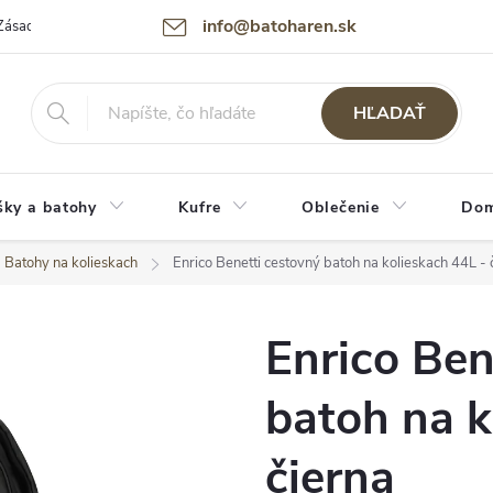
info@batoharen.sk
Zásady spracovania osobných údajov (GDPR)
Podmienky použitia webu
HĽADAŤ
šky a batohy
Kufre
Oblečenie
Dom
Batohy na kolieskach
Enrico Benetti cestovný batoh na kolieskach 44L - 
Enrico Ben
batoh na k
čierna