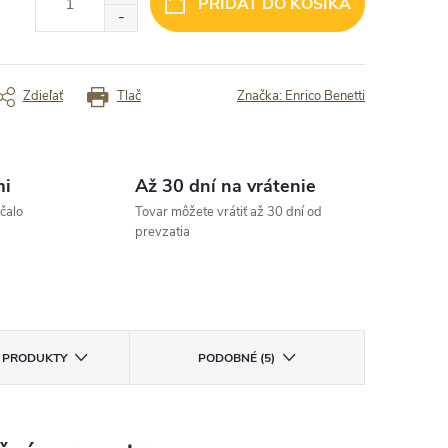
PRIDAŤ DO KOŠÍKA
jednala som si kufor. Bol dodany
„veľmi dobré, všetko došlo v poriadku
hlo a riadne zabaleny. Odporucam
up zo stranky batoharen. Bola som
kojna.“
rený zákazník
Overený zákazník
Zdieľať
Tlač
Značka:
Enrico Benetti
mi
Až 30 dní na vrátenie
čalo
Tovar môžete vrátiť až 30 dní od
prevzatia
E PRODUKTY
PODOBNÉ (5)