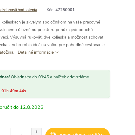
drobnosti hodnotenia
Kód:
47250001
a kolieskach je skvelým spoločníkom na vaše pracovné
myslenému úložnému priestoru ponúka jednoduchú
 vecí. Výsuvná rukoväť, dve kolieska a možnosť schovať
ka z neho robia ideálnu voľbu pre pohodlné cestovanie.
atožina
.
Detailné informácie
dnes!
Objednajte do 09:45 a balíček odovzdáme
:
01h 40m 43s
12.8.2026