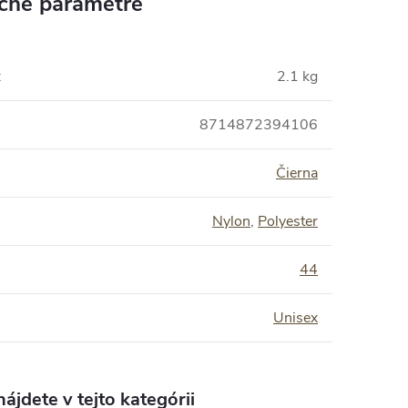
čné parametre
:
2.1 kg
8714872394106
Čierna
Nylon
,
Polyester
:
44
Unisex
ájdete v tejto kategórii