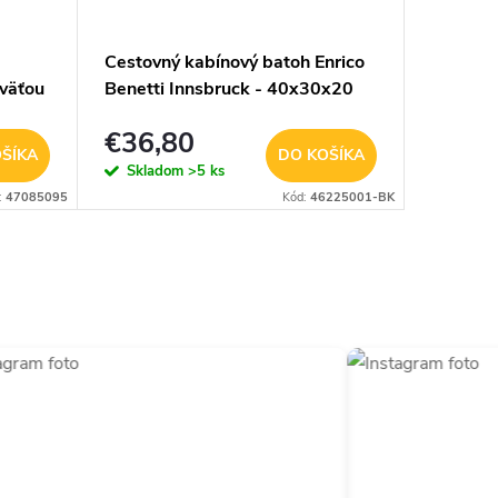
Cestovný kabínový batoh Enrico
Nepremo
oväťou
Benetti Innsbruck - 40x30x20
batoh En
cm - 24 L - čierny
€36,80
€5,9
ŠÍKA
DO KOŠÍKA
Skladom
>5 ks
Sklad
:
47085095
Kód:
46225001-BK