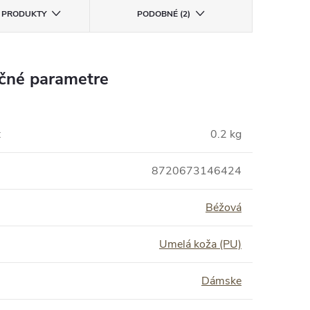
E PRODUKTY
PODOBNÉ (2)
čné parametre
:
0.2 kg
8720673146424
Béžová
Umelá koža (PU)
Dámske