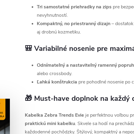
Tri samostatné priehradky na zips
pre bezpeč
nevyhnutností.
Kompaktný, no priestranný dizajn
– dostatok 
aj drobnú kozmetiku.
🎒 Variabilné nosenie pre maximál
Odnímateľný a nastaviteľný ramenný popruh
alebo crossbody.
Ľahká konštrukcia
pre pohodlné nosenie po c
🎁 Must-have doplnok na každý 
Kabelka Zebra Trends Evie
je perfektnou voľbou pr
praktickú mini kabelku
. Skvele sa hodí na prechádz
každodenné pochôdzky. Štýlový, kompaktný a nepos