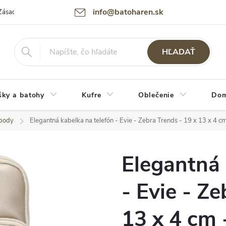
info@batoharen.sk
Zásady spracovania osobných údajov (GDPR)
Podmienky použitia webu
HĽADAŤ
šky a batohy
Kufre
Oblečenie
Dom
sbody
Elegantná kabelka na telefón - Evie - Zebra Trends - 19 x 13 x 4 
Elegantná 
- Evie - Ze
13 x 4 cm