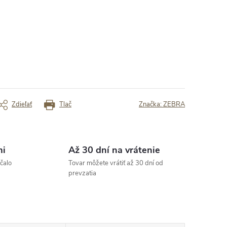
 Rýchlosť
✓ Prehľadnosť
✓ Rýchle dodanie
rený zákazník
Overený zákazník
Zdieľať
Tlač
Značka:
ZEBRA
mi
Až 30 dní na vrátenie
čalo
Tovar môžete vrátiť až 30 dní od
prevzatia