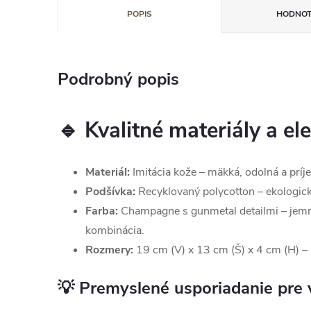
POPIS
HODNOT
Podrobný popis
🔹 Kvalitné materiály a el
Materiál:
Imitácia kože – mäkká, odolná a príj
Podšívka:
Recyklovaný polycotton – ekologický
Farba:
Champagne s gunmetal detailmi – jemná
kombinácia.
Rozmery:
19 cm (V) x 13 cm (Š) x 4 cm (H) –
💡 Premyslené usporiadanie pre 