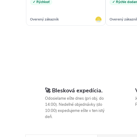
✓ Rýchlosť
✓ Rýchle dodan
Overený zákazník
Overený zákazní
🚀 Blesková expedícia.
Odosielame ešte dnes (pri obj. do
J
14:00). Nedeľné objednávky (do
P
10:00) expedujeme ešte v ten istý
deň.