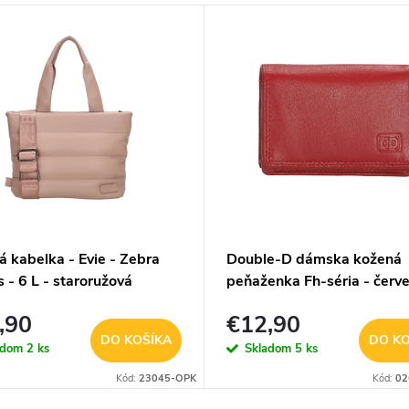
á kabelka - Evie - Zebra
Double-D dámska kožená
 - 6 L - staroružová
peňaženka Fh-séria - červ
,90
€12,90
DO KOŠÍKA
DO KO
adom
2 ks
Skladom
5 ks
Kód:
23045-OPK
Kód:
02