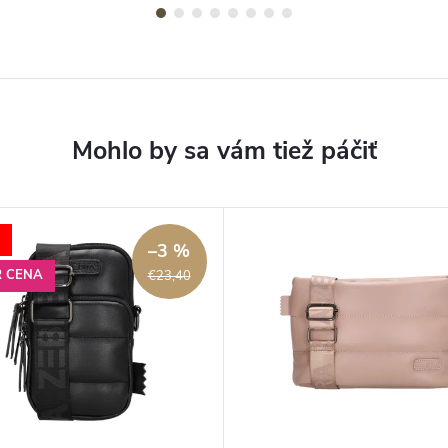
–3 %
 CENA
€23,40