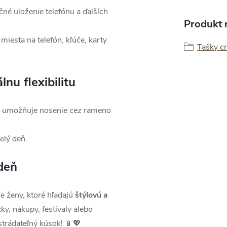
né uloženie telefónu a ďalších
Produkt n
miesta na telefón, kľúče, karty
Tašky c
nu flexibilitu
umožňuje nosenie cez rameno
elý deň.
deň
e ženy, ktoré hľadajú
štýlovú a
ky, nákupy, festivaly alebo
trádateľný kúsok! 📱💖