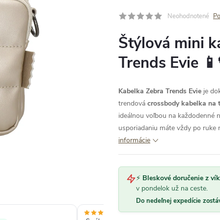
Neohodnotené
Po
Štýlová mini k
Trends Evie 📱
Kabelka Zebra Trends Evie
je do
trendová
crossbody kabelka na t
ideálnou voľbou na každodenné
usporiadaniu máte vždy po ruke ni
informácie
⚡
Bleskové doručenie z ví
v pondelok už na ceste.
Do nedeľnej expedície zostá