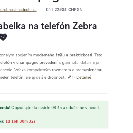
drobnosti hodnotenia
Kód:
22904-CHPGN
abelka na telefón Zebra
💖
konalým spojením
moderného štýlu a praktickosti
. Táto
elefón
v
champagne prevedení
s gunmetal detailmi je
 nosenie. Vďaka kompaktným rozmerom a premyslenému
elen telefón, ale aj ďalšie drobnosti. 💕✨
Detailné
kendu!
Objednajte do nedele 09:45 a odošleme v nedeľu,
va:
1d 16h 38m 31s