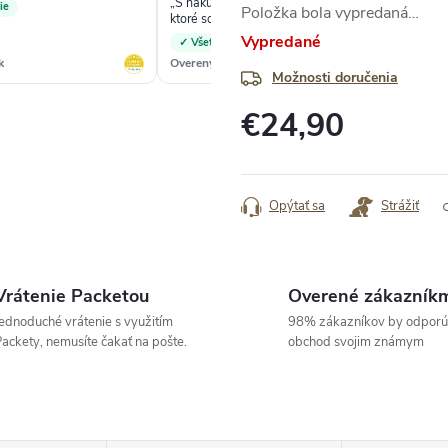
„S nákupom som veľmi spokojná. Batohy
ie
✓
Položka bola vypredaná…
ktoré som si vybrala sú jasne dobre
popísané obrázky presne ako skutocnost.
Vypredané
✓ Všetko tak ako ma byt
Cena a kvalita príjemné prekvapia“
k
Overený zákazník
Ove
Možnosti doručenia
€24,90
Jednotková
cena:
Opýtať sa
Strážiť
Vrátenie Packetou
Overené zákazník
ednoduché vrátenie s využitím
98% zákazníkov by odporú
ackety, nemusíte čakať na pošte.
obchod svojim známym