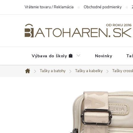
Prejsť
Vrátenie tovaru / Reklamácia
Obchodné podmienky
na
obsah
Výbava do školy 🏫
Novinky
Ta
Tašky a batohy
Tašky a kabelky
Tašky cros
Domov