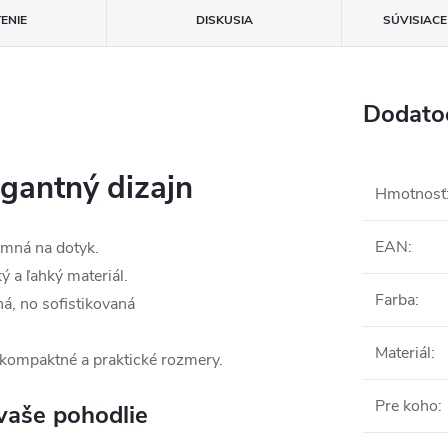
ENIE
DISKUSIA
SÚVISIAC
Dodato
egantný dizajn
Hmotnosť
EAN
:
emná na dotyk.
 a ľahký materiál.
Farba
:
, no sofistikovaná
Materiál
:
 kompaktné a praktické rozmery.
Pre koho
:
vaše pohodlie