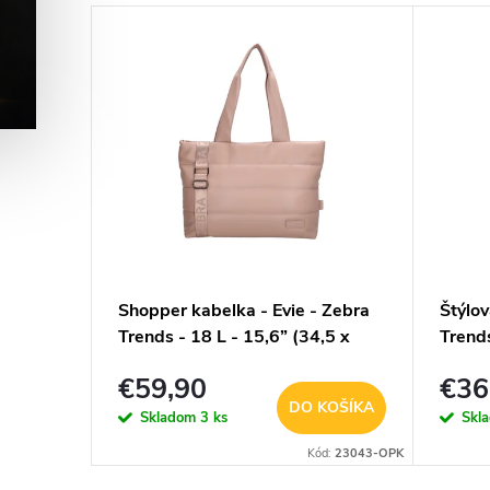
- navy
Shopper kabelka - Evie - Zebra
Štýlov
Trends - 18 L - 15,6” (34,5 x
Trends
19,4 cm) - staroružová
€59,90
€36
KOŠÍKA
DO KOŠÍKA
Skladom
3 ks
Skl
Kód:
S6434-NY
Kód:
23043-OPK