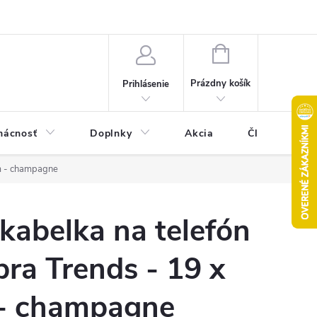
Pravidlá akcie 2+1 zdarma
Kontakty
Mapa serveru
Hodn
NÁKUPNÝ
KOŠÍK
Prázdny košík
Prihlásenie
ácnosť
Doplnky
Akcia
Články
cm - champagne
kabelka na telefón
bra Trends - 19 x
 - champagne