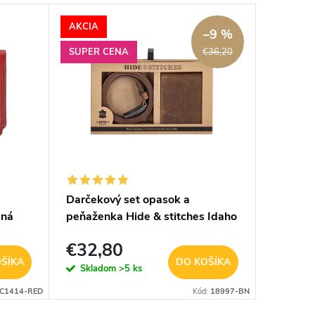
AKCIA
–9 %
SUPER CENA
€36,20
Darčekový set opasok a
Dámsky 
ená
peňaženka Hide & stitches Idaho
Lulu - 
- hnedý
€32,80
€19,
ŠÍKA
DO KOŠÍKA
Skladom
>5 ks
Sklad
C1414-RED
Kód:
18997-BN