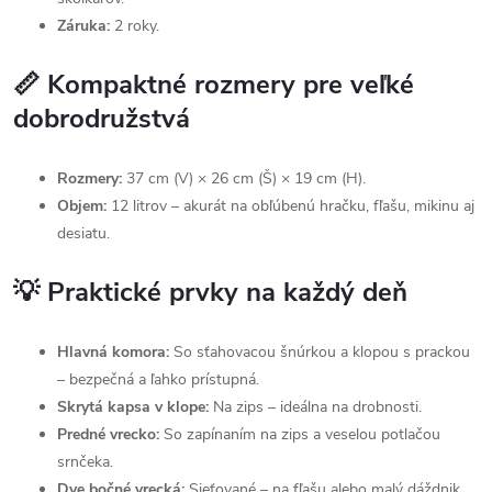
Záruka:
2 roky.
📏 Kompaktné rozmery pre veľké
dobrodružstvá
Rozmery:
37 cm (V) × 26 cm (Š) × 19 cm (H).
Objem:
12 litrov – akurát na obľúbenú hračku, fľašu, mikinu aj
desiatu.
💡 Praktické prvky na každý deň
Hlavná komora:
So sťahovacou šnúrkou a klopou s prackou
– bezpečná a ľahko prístupná.
Skrytá kapsa v klope:
Na zips – ideálna na drobnosti.
Predné vrecko:
So zapínaním na zips a veselou potlačou
srnčeka.
Dve bočné vrecká:
Sieťované – na fľašu alebo malý dáždnik.