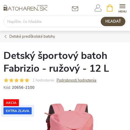
Prejsť
NÁKUPN
KOŠÍK
na
obsah
HĽADAŤ
Detské predškolské batohy
Detský športový batoh
Fabrizio - ružový - 12 L
1 hodnotenie
Podrobnosti hodnotenia
Kód:
20656-2100
AKCIA
EXTRA ZĽAVA