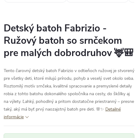
Detský batoh Fabrizio -
Ružový batoh so srnčekom
pre malých dobrodruhov 🦌🎒
Tento čarovný detský batoh Fabrizio v odtieňoch ružovej je stvorený
pre všetky deti, ktoré milujú prírodu, pohyb a veselý svet okolo seba.
Roztomilý motív srnčeka, kvalitné spracovanie a premyslené detaily
robia z tohto batohu dokonalého spoločníka na cesty, do škôlky aj
na výlety. Ľahký, pohodlný a pritom dostatočne priestranný – presne
taký, aký má byť prvý naozajstný batoh pre deti. 🌸✨
Detailné
informácie