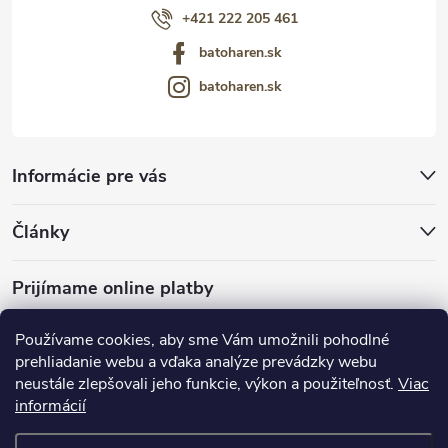
+421 222 205 461
batoharen.sk
batoharen.sk
Informácie pre vás
Články
Prijímame online platby
Používame cookies, aby sme Vám umožnili pohodlné
prehliadanie webu a vďaka analýze prevádzky webu
neustále zlepšovali jeho funkcie, výkon a použiteľnosť.
Viac
mariveo.cz
abundo.cz
informácií