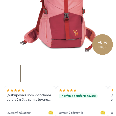
–6 %
€26,80
„Nakupovala som v obchode
„Ve
✓ Rýchle doručenie tovaru
po prvýkrát a som s tovarom
cen
spokojná. Preto ho
odporúčam.“
Overený zákazník
Overený zákazník
Ove