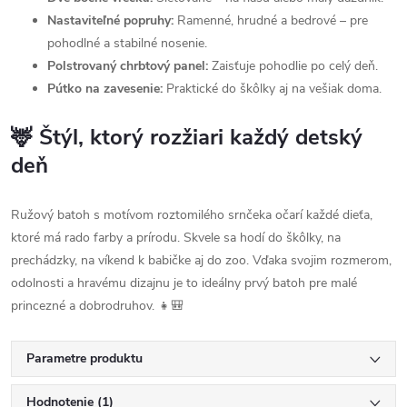
Nastaviteľné popruhy:
Ramenné, hrudné a bedrové – pre
pohodlné a stabilné nosenie.
Polstrovaný chrbtový panel:
Zaisťuje pohodlie po celý deň.
Pútko na zavesenie:
Praktické do škôlky aj na vešiak doma.
🦌 Štýl, ktorý rozžiari každý detský
deň
Ružový batoh s motívom roztomilého srnčeka očarí každé dieťa,
ktoré má rado farby a prírodu. Skvele sa hodí do škôlky, na
prechádzky, na víkend k babičke aj do zoo. Vďaka svojim rozmerom,
odolnosti a hravému dizajnu je to ideálny prvý batoh pre malé
princezné a dobrodruhov. 👧🎒
Parametre produktu
Hodnotenie (1)