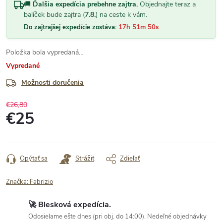
🚚
Ďalšia expedícia prebehne zajtra.
Objednajte teraz a
balíček bude zajtra (
7.8.
) na ceste k vám.
Do zajtrajšej expedície zostáva:
17h 51m 49s
Položka bola vypredaná…
Vypredané
Možnosti doručenia
€26,80
€25
Jednotková
cena:
Opýtať sa
Strážiť
Zdieľať
Značka:
Fabrizio
🚀 Blesková expedícia.
Odosielame ešte dnes (pri obj. do 14:00). Nedeľné objednávky