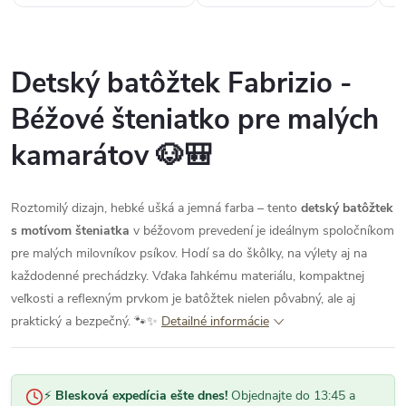
ešte niečo objednám.“
Detský batôžtek Fabrizio -
Béžové šteniatko pre malých
kamarátov 🐶🎒
Roztomilý dizajn, hebké ušká a jemná farba – tento
detský batôžtek
s motívom šteniatka
v béžovom prevedení je ideálnym spoločníkom
pre malých milovníkov psíkov. Hodí sa do škôlky, na výlety aj na
každodenné prechádzky. Vďaka ľahkému materiálu, kompaktnej
veľkosti a reflexným prvkom je batôžtek nielen pôvabný, ale aj
praktický a bezpečný. 🐾✨
Detailné informácie
⚡
Blesková expedícia ešte dnes!
Objednajte do 13:45 a