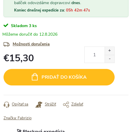
balíček odovzdáme dopravcovi
dnes
.
Koniec dnešnej expedície za:
05h 42m 47s
Skladom
3 ks
12.8.2026
Možnosti doručenia
€15,30
Jednotková
cena:
PRIDAŤ DO KOŠÍKA
Opýtať sa
Strážiť
Zdieľať
Značka:
Fabrizio
🚀 Blesková expedícia.