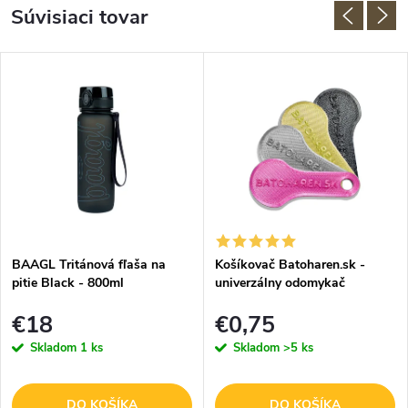
Súvisiaci tovar
BAAGL Tritánová fľaša na
Košíkovač Batoharen.sk -
pitie Black - 800ml
univerzálny odomykač
nákupného košíka - náhodná
€18
€0,75
farba - 1 ks
Skladom
1 ks
Skladom
>5 ks
DO KOŠÍKA
DO KOŠÍKA