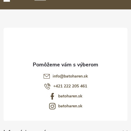
p
ä
t
i
e
info
@
batoharen.sk
+421 222 205 461
batoharen.sk
batoharen.sk