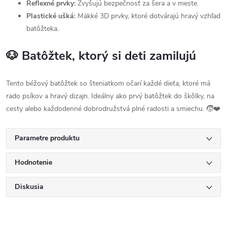
Reflexné prvky:
Zvyšujú bezpečnosť za šera a v meste.
Plastické ušká:
Mäkké 3D prvky, ktoré dotvárajú hravý vzhľad
batôžteka.
🐶 Batôžtek, ktorý si deti zamilujú
Tento béžový batôžtek so šteniatkom očarí každé dieťa, ktoré má
rado psíkov a hravý dizajn. Ideálny ako prvý batôžtek do škôlky, na
cesty alebo každodenné dobrodružstvá plné radosti a smiechu. 🧒❤️
Parametre produktu
Hodnotenie
Diskusia