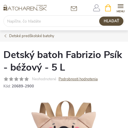
Prejsť
NÁKUPN
KOŠÍK
na
obsah
HĽADAŤ
Detské predškolské batohy
Detský batoh Fabrizio Psík
- béžový - 5 L
Neohodnotené
Podrobnosti hodnotenia
Kód:
20689-2900