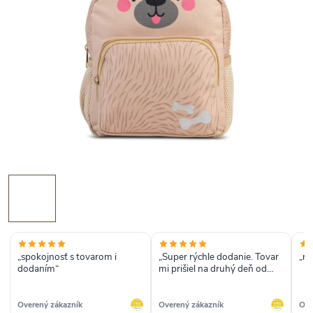
„spokojnosť s tovarom i
„Super rýchle dodanie. Tovar
„rý
dodaním“
mi prišiel na druhý deň od
objednania. Všetky
objednané veci su kvalitné.
Majú široký sortiment. Určite
Overený zákazník
Overený zákazník
Ove