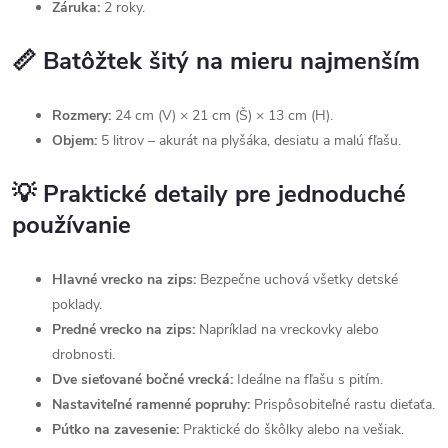
Záruka:
2 roky.
📏 Batôžtek šitý na mieru najmenším
Rozmery:
24 cm (V) × 21 cm (Š) × 13 cm (H).
Objem:
5 litrov – akurát na plyšáka, desiatu a malú fľašu.
💡 Praktické detaily pre jednoduché
používanie
Hlavné vrecko na zips:
Bezpečne uchová všetky detské
poklady.
Predné vrecko na zips:
Napríklad na vreckovky alebo
drobnosti.
Dve sieťované bočné vrecká:
Ideálne na fľašu s pitím.
Nastaviteľné ramenné popruhy:
Prispôsobiteľné rastu dieťaťa.
Pútko na zavesenie:
Praktické do škôlky alebo na vešiak.