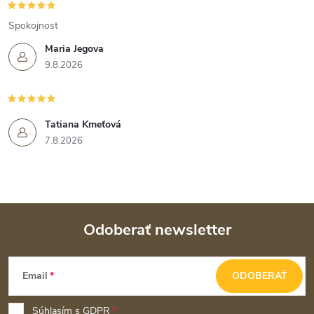
Spokojnost
Maria Jegova
9.8.2026
Tatiana Kmeťová
7.8.2026
Odoberať newsletter
Z
Email
ODOBERAŤ
á
Súhlasím s
GDPR