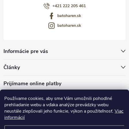
+421 222 205 461
batoharen.sk
batoharen.sk
Informácie pre vás
Články
Prijímame online platby
Používame cookies, aby sme Vám umožnili pohodlné
prehliadanie webu a vďaka analýze prevádzky webu
neustále zlepšovali jeho funkcie, výkon a použiteľnosť.
Viac
mariveo.cz
abundo.cz
informácií