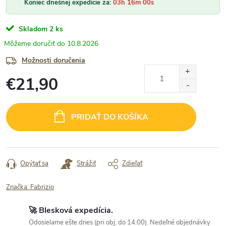
Koniec dnešnej expedície za:
03h 16m 00s
Skladom
2 ks
10.8.2026
Možnosti doručenia
€21,90
Jednotková
cena:
PRIDAŤ DO KOŠÍKA
Opýtať sa
Strážiť
Zdieľať
Značka:
Fabrizio
🚀 Blesková expedícia.
Odosielame ešte dnes (pri obj. do 14:00). Nedeľné objednávky