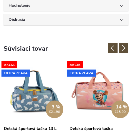
Hodnotenie
Diskusia
Súvisiaci tovar
AKCIA
AKCIA
EXTRA ZĽAVA
EXTRA ZĽAVA
–3 %
–14 %
€21,90
€18,90
Detská športová taška 13 L
Detská športová taška