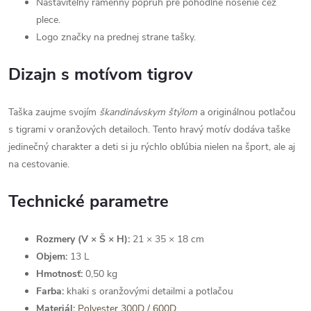
Nastaviteľný ramenný popruh pre pohodlné nosenie cez
plece.
Logo značky na prednej strane tašky.
Dizajn s motívom tigrov
Taška zaujme svojím
škandinávskym štýlom
a originálnou potlačou
s tigrami v oranžových detailoch. Tento hravý motív dodáva taške
jedinečný charakter a deti si ju rýchlo obľúbia nielen na šport, ale aj
na cestovanie.
Technické parametre
Rozmery (V × Š × H):
21 × 35 × 18 cm
Objem:
13 L
Hmotnosť:
0,50 kg
Farba:
khaki s oranžovými detailmi a potlačou
Materiál:
Polyester 300D / 600D