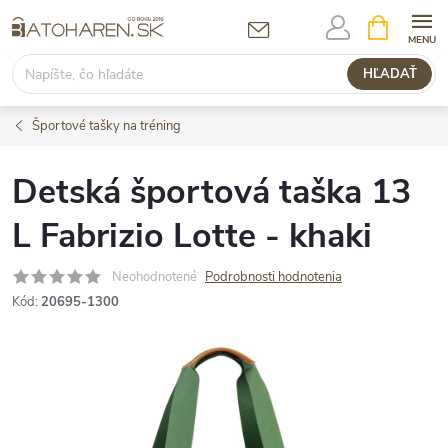
Prejsť
NÁKUPN
KOŠÍK
na
obsah
HĽADAŤ
Športové tašky na tréning
Detská športová taška 13
L Fabrizio Lotte - khaki
Neohodnotené
Podrobnosti hodnotenia
Kód:
20695-1300