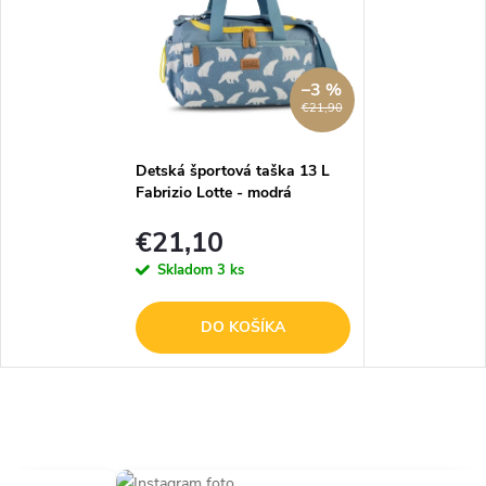
–3 %
€21,90
Detská športová taška 13 L
Fabrizio Lotte - modrá
€21,10
Skladom
3 ks
DO KOŠÍKA