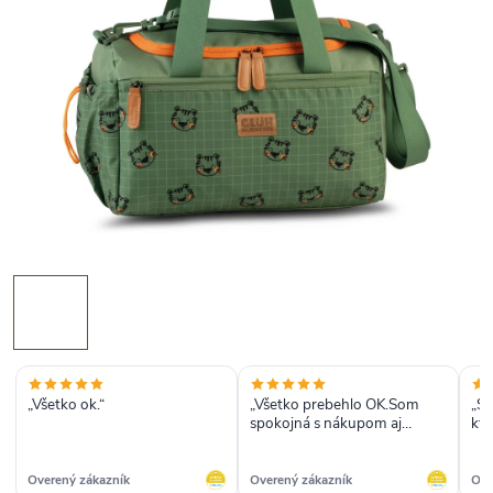
„Všetko ok.“
„Všetko prebehlo OK.Som
„So
spokojná s nákupom aj
kto
dopravou.“
rok
Overený zákazník
Overený zákazník
Ove