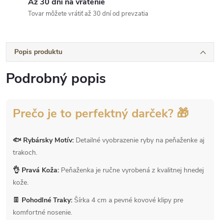
Až 30 dní na vrátenie
Tovar môžete vrátiť až 30 dní od prevzatia
Popis produktu
Podrobný popis
Prečo je to perfektný darček? 🎁
🐟 Rybársky Motív:
Detailné vyobrazenie ryby na peňaženke aj
trakoch.
👌 Pravá Koža:
Peňaženka je ručne vyrobená z kvalitnej hnedej
kože.
👖 Pohodlné Traky:
Šírka 4 cm a pevné kovové klipy pre
komfortné nosenie.