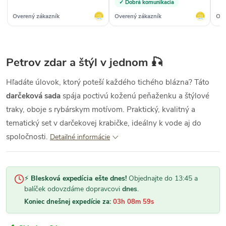
✓ Dobrá komunikacia
niečo vydrží, takže nemôžem
hodnotiť kvalitu.“
Overený zákazník
Overený zákazník
Ove
Petrov zdar a štýl v jednom 🎣
Hľadáte úlovok, ktorý poteší každého tichého blázna? Táto
darčeková sada
spája poctivú koženú peňaženku a štýlové
traky, oboje s rybárskym motívom. Praktický, kvalitný a
tematický set v darčekovej krabičke, ideálny k vode aj do
spoločnosti.
Detailné informácie
⚡
Blesková expedícia ešte dnes!
Objednajte do 13:45 a
balíček odovzdáme dopravcovi
dnes
.
Koniec dnešnej expedície za:
03h 08m 58s