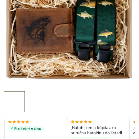
„Batoh som si kúpila ako
„ce
✓ Prehľadný e shop
príručnú batožinu do lietadla,
vý
kôli rozmerom. Uvidím, či aj
cen