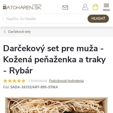
Prejsť
NÁKUPN
KOŠÍK
na
obsah
HĽADAŤ
Darčekové sety
Darčekový set pre muža -
Kožená peňaženka a traky
- Rybár
1 hodnotenie
Podrobnosti hodnotenia
Kód:
SADA-16332/ART-895-STIKA