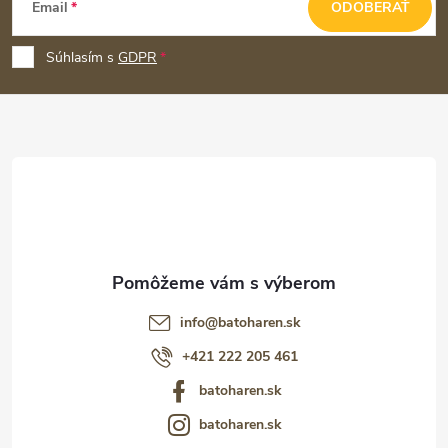
Email
ODOBERAŤ
á
p
Súhlasím s
GDPR
ä
t
i
e
info
@
batoharen.sk
+421 222 205 461
batoharen.sk
batoharen.sk