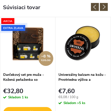
Súvisiaci tovar
AKCIA
EXTRA ZĽAVA
–8 %
€35,90
Darčekový set pre muža -
Univerzálny balzam na kožu -
Kožená peňaženka so
Prvotriedna výživa a
zapínaním a traky - Pivo
impregnácia - 125g
€32,80
€7,60
Jednotková
€6,08 / 100 g
Skladom
1 ks
cena:
Skladom
>5 ks