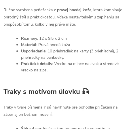
Ručne vyrobená peňaženka z
pravej hnedej kože
, ktorá kombinuje
prírodný štýl s praktickosťou. Vďaka nastaviteľnému zapínaniu sa
prispôsobí tomu, koľko v nej práve máte.
Rozmery:
12 x 9,5 x 2 cm
Materiál:
Pravá hnedá koža
Usporiadanie:
10 priehradiek na karty (3 priehľadné), 2
priehradky na bankovky.
Praktické detaily:
Vrecko na mince na cvok a stredové
vrecko na zips.
Traky s motívom úlovku 🎣
Traky v tvare písmena Y sú navrhnuté pre pohodlie pri čakaní na
záber aj pri bežnom nosení.
Šírka 4 cm:
Ideálny kompromis medzi pohodlím a