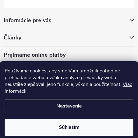
Informácie pre vás
Články
Prijímame online platby
Používame cookies, aby sme Vám umožnili pohodlné
prehliadanie webu a vďaka analýze prevádzky webu
neustále zlepšovali jeho funkcie, výkon a použiteľnosť.
Viac
mariveo.cz
abundo.cz
informácií
Nastavenie
Copyright 2016 - 2026
Batoháreň.sk
. Všetky práva vyhradené.
Upraviť
nastavenie cookies
Súhlasím
Vytvoril Shoptet