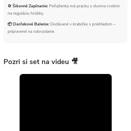
⚙️ Šikovné Zapínanie:
Peňaženka má pracku s dvoma cvokmi
na reguláciu hrúbky.
📦 Darčekové Balenie:
Dodávané v krabičke s priehľadom –
pripravené na odovzdanie.
Pozri si set na videu 🎥