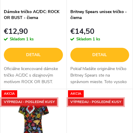
p
p
Dámske tričko AC/DC: ROCK
Britney Spears unisex tričko -
r
OR BUST - čierna
čierna
r
o
€12,90
€14,50
o
Skladom
1 ks
Skladom
1 ks
d
d
u
u
DETAIL
DETAIL
k
k
Oficiálne licencované dámske
Pokiaľ hľadáte originálne tričko
tričko AC/DC s dizajnovým
Britney Spears ste na
t
t
motívom ROCK OR BUST.
správnom mieste. Toto vysoko
o
Tento vysoko kvalitný design
kvalitné bavlnené tričko s
o
AKCIA
AKCIA
trička je dostupný v čiernej
dizajnom tejto ikonickej popovej
v
v
farbe.
speváčky je dostupné v čiernej...
VÝPREDAJ - POSLEDNÉ KUSY
VÝPREDAJ - POSLEDNÉ KUSY