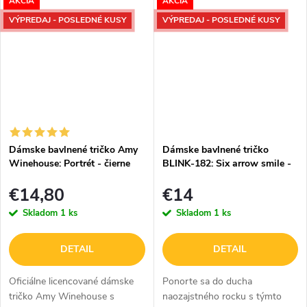
AKCIA
AKCIA
V klasickom čiernom prevedení
ponúka toto tričko ikonický
VÝPREDAJ - POSLEDNÉ KUSY
VÝPREDAJ - POSLEDNÉ KUSY
dizajn, ktorý...
Dámske bavlnené tričko Amy
Dámske bavlnené tričko
Winehouse: Portrét - čierne
BLINK-182: Six arrow smile -
čierne
€14,80
€14
Skladom
1 ks
Skladom
1 ks
DETAIL
DETAIL
Oficiálne licencované dámske
Ponorte sa do ducha
tričko Amy Winehouse s
naozajstného rocku s týmto