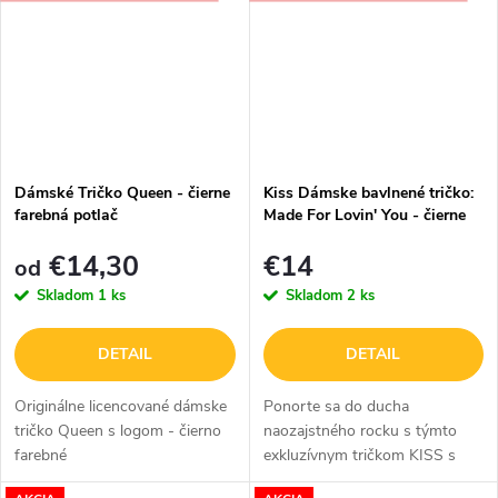
čiernom prevedení....
Dámské Tričko Queen - čierne
Kiss Dámske bavlnené tričko:
farebná potlač
Made For Lovin' You - čierne
€14,30
€14
od
Skladom
1 ks
Skladom
2 ks
DETAIL
DETAIL
Originálne licencované dámske
Ponorte sa do ducha
tričko Queen s logom - čierno
naozajstného rocku s týmto
farebné
exkluzívnym tričkom KISS s
motívom Made For Lovin' You.