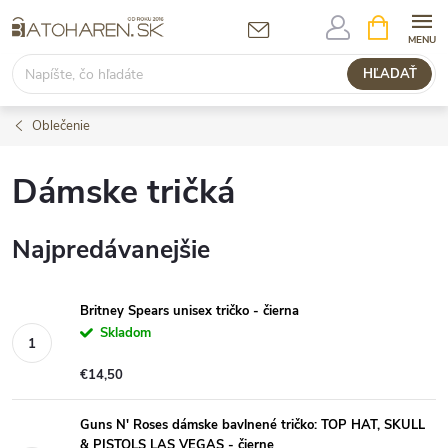
Prejsť
NÁKUPN
KOŠÍK
na
obsah
HĽADAŤ
Oblečenie
Dámske tričká
Najpredávanejšie
Britney Spears unisex tričko - čierna
Skladom
€14,50
Guns N' Roses dámske bavlnené tričko: TOP HAT, SKULL
& PISTOLS LAS VEGAS - čierne