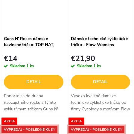
Guns N' Roses dámske
Dámske technické cyklistické
bavlnené tričko: TOP HAT,
tričko - Flow Womens
SKULL & PISTOLS LAS
€14
€21,90
VEGAS - čierne
Skladom
1 ks
Skladom
1 ks
DETAIL
DETAIL
Ponorte sa do ducha
Vysoko kvalitné dámske
naozajstného rocku s týmto
technické cyklistické tričko od
exkluzívnym tričkom Guns N'
firmy Cycology s motívom Flow
Roses s dizajnom TOP HAT,
Womens.
AKCIA
AKCIA
SKULL & PISTOLS s motívom
Las Vegas. V klasickom
VÝPREDAJ - POSLEDNÉ KUSY
VÝPREDAJ - POSLEDNÉ KUSY