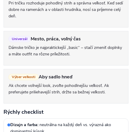
k
Pri tričku rozhoduje pohodlný strih a správna veľkosť. Keď sedí
dobre na ramenách a v oblasti hrudníka, nosí sa príjemne celý
y
deň.
v
ý
p
Mesto, práca, voľný čas
Univerzál
i
Dámske tričko je najpraktickejší „basic“ – stačí zmeniť doplnky
a máte outfit na rôzne príležitosti.
s
u
Aby sadlo hneď
Výber veľkosti
Ak chcete voľnejší look, zvoľte pohodlnejšiu veľkosť. Ak
preferujete priliehavejší strih, držte sa bežnej veľkosti.
Rýchly checklist
Dizajn a farba:
neutrálna na každý deň vs. výrazná ako
dominantný kúsok.