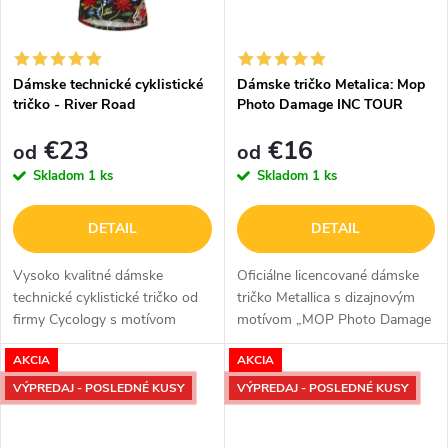
Dámske technické cyklistické
Dámske tričko Metalica: Mop
tričko - River Road
Photo Damage INC TOUR
€23
€16
od
od
Skladom
1 ks
Skladom
1 ks
DETAIL
DETAIL
Vysoko kvalitné dámske
Oficiálne licencované dámske
technické cyklistické tričko od
tričko Metallica s dizajnovým
firmy Cycology s motívom
motívom „MOP Photo Damage
River Road.
Inc Tour“. Tento vysoko kvalitný
AKCIA
AKCIA
design trička je dostupný v
čiernej farbe.
VÝPREDAJ - POSLEDNÉ KUSY
VÝPREDAJ - POSLEDNÉ KUSY