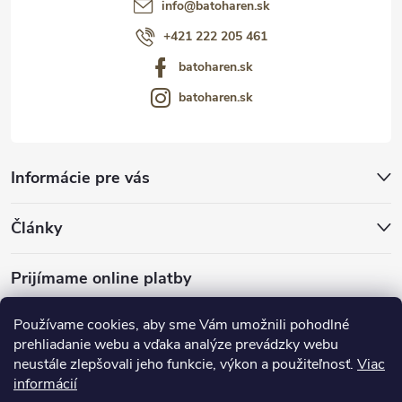
info
@
batoharen.sk
+421 222 205 461
batoharen.sk
batoharen.sk
Informácie pre vás
Články
Prijímame online platby
Používame cookies, aby sme Vám umožnili pohodlné
prehliadanie webu a vďaka analýze prevádzky webu
neustále zlepšovali jeho funkcie, výkon a použiteľnosť.
Viac
mariveo.cz
abundo.cz
informácií