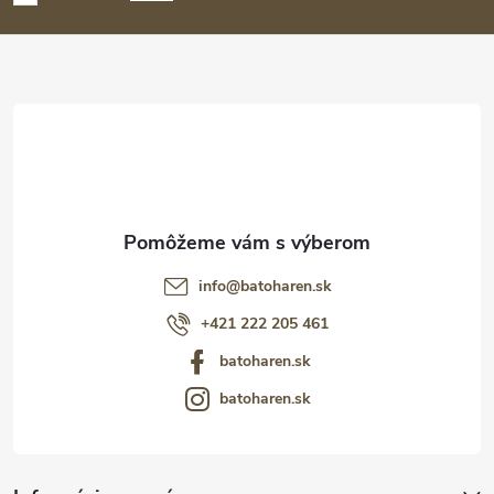
ä
t
i
e
info
@
batoharen.sk
+421 222 205 461
batoharen.sk
batoharen.sk