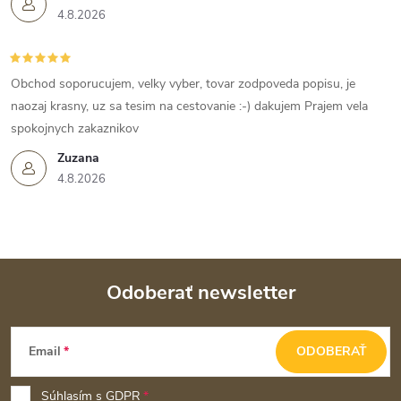
4.8.2026
Obchod soporucujem, velky vyber, tovar zodpoveda popisu, je
naozaj krasny, uz sa tesim na cestovanie :-) dakujem Prajem vela
spokojnych zakaznikov
Zuzana
4.8.2026
Odoberať newsletter
Z
Email
ODOBERAŤ
á
p
Súhlasím s
GDPR