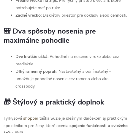
Predné vrecko na zips:
Pre rýchly prístup k veciam, ktoré
potrebujete mať po ruke.
Zadné vrecko:
Diskrétny priestor pre doklady alebo cennosti.
🎒 Dva spôsoby nosenia pre
maximálne pohodlie
Dve kratšie ušká:
Pohodlné na nosenie v ruke alebo cez
predlaktie.
Dlhý ramenný popruh:
Nastaviteľný a odnímateľný –
umožňuje pohodlné nosenie cez rameno alebo ako
crossbody.
🎁 Štýlový a praktický doplnok
Tyrkysová
shopper
taška Suzie je ideálnym darčekom aj praktickým
spoločníkom pre ženy, ktoré ocenia
spojenie funkčnosti a sviežeho