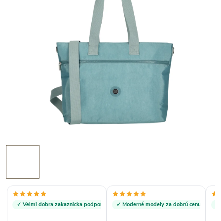
✓ Velmi dobra zakaznicka podpora
✓ Moderné modely za dobrú cenu.
✓