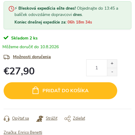
⚡
Blesková expedícia ešte dnes!
Objednajte do 13:45 a
balíček odovzdáme dopravcovi
dnes
.
Koniec dnešnej expedície za:
06h 18m 33s
Skladom
2 ks
10.8.2026
Možnosti doručenia
€27,90
Jednotková
cena:
PRIDAŤ DO KOŠÍKA
Opýtať sa
Strážiť
Zdieľať
Značka:
Enrico Benetti