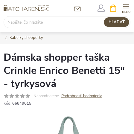
Prejsť
NÁKUPN
KOŠÍK
na
obsah
HĽADAŤ
Kabelky shopperky
Dámska shopper taška
Crinkle Enrico Benetti 15"
- tyrkysová
Neohodnotené
Podrobnosti hodnotenia
Kód:
66849015