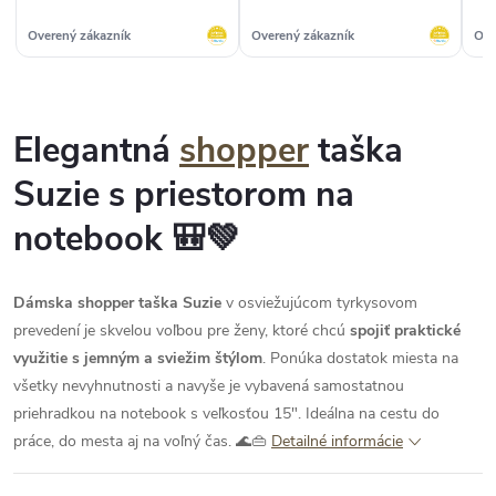
Overený zákazník
Overený zákazník
Ove
Elegantná
shopper
taška
Suzie s priestorom na
notebook 🎒💚
Dámska shopper taška Suzie
v osviežujúcom tyrkysovom
prevedení je skvelou voľbou pre ženy, ktoré chcú
spojiť praktické
využitie s jemným a sviežim štýlom
. Ponúka dostatok miesta na
všetky nevyhnutnosti a navyše je vybavená samostatnou
priehradkou na notebook s veľkosťou 15". Ideálna na cestu do
práce, do mesta aj na voľný čas. 🌊👜
Detailné informácie