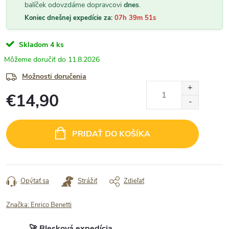
balíček odovzdáme dopravcovi
dnes
.
Koniec dnešnej expedície za:
07h 39m 50s
Skladom
4 ks
11.8.2026
Možnosti doručenia
€14,90
Jednotková
cena:
PRIDAŤ DO KOŠÍKA
Opýtať sa
Strážiť
Zdieľať
Značka:
Enrico Benetti
🚀 Blesková expedícia.