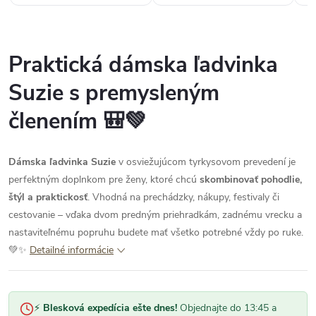
ešte niečo objednám.“
Praktická dámska ľadvinka
Suzie s premysleným
členením 🎒💚
Dámska ľadvinka Suzie
v osviežujúcom tyrkysovom prevedení je
perfektným doplnkom pre ženy, ktoré chcú
skombinovať pohodlie,
štýl a praktickosť
. Vhodná na prechádzky, nákupy, festivaly či
cestovanie – vďaka dvom predným priehradkám, zadnému vrecku a
nastaviteľnému popruhu budete mať všetko potrebné vždy po ruke.
💚✨
Detailné informácie
⚡
Blesková expedícia ešte dnes!
Objednajte do 13:45 a