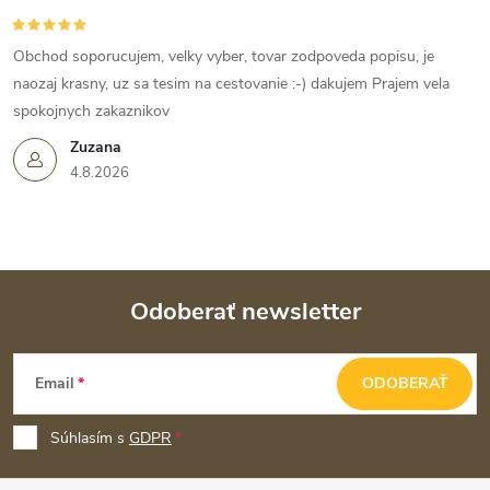
Obchod soporucujem, velky vyber, tovar zodpoveda popisu, je
naozaj krasny, uz sa tesim na cestovanie :-) dakujem Prajem vela
spokojnych zakaznikov
Zuzana
4.8.2026
Odoberať newsletter
Z
Email
ODOBERAŤ
á
p
Súhlasím s
GDPR
ä