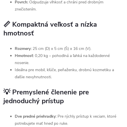
Povrch:
Odpudzuje vlhkosť a chráni pred drobným
znečistením.
📏 Kompaktná veľkosť a nízka
hmotnosť
Rozmery:
25 cm (D) x 5 cm (Š) x 16 cm (V).
Hmotnosť:
0,20 kg – pohodlná a ľahká na každodenné
nosenie.
Ideálna pre mobil, kľúče, peňaženku, drobnú kozmetiku a
ďalšie nevyhnutnosti.
💡 Premyslené členenie pre
jednoduchý prístup
Dve predné priehradky:
Pre rýchly prístup k veciam, ktoré
potrebujete mať hneď po ruke.