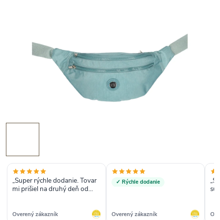
„Super rýchle dodanie. Tovar
„So
✓ Rýchle dodanie
mi prišiel na druhý deň od
sup
objednania. Všetky
vy
objednané veci su kvalitné.
Majú široký sortiment. Určite
Overený zákazník
Overený zákazník
Ove