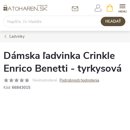
Prejsť
NÁKUPN
KOŠÍK
na
obsah
HĽADAŤ
Ľadvinky
Dámska ľadvinka Crinkle
Enrico Benetti - tyrkysová
Neohodnotené
Podrobnosti hodnotenia
Kód:
66843015