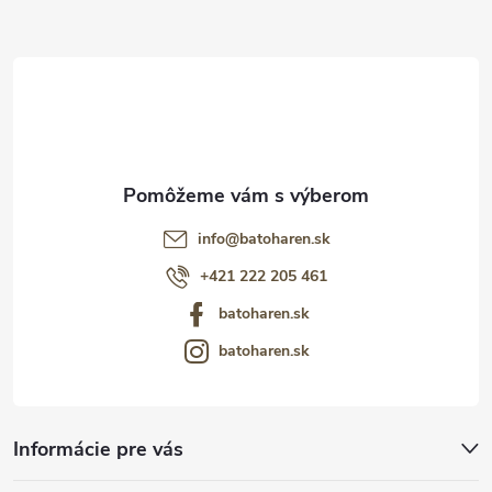
t
i
e
info
@
batoharen.sk
+421 222 205 461
batoharen.sk
batoharen.sk
Informácie pre vás