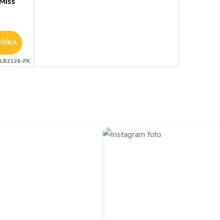
Miss
ŠÍKA
LB2126-PK