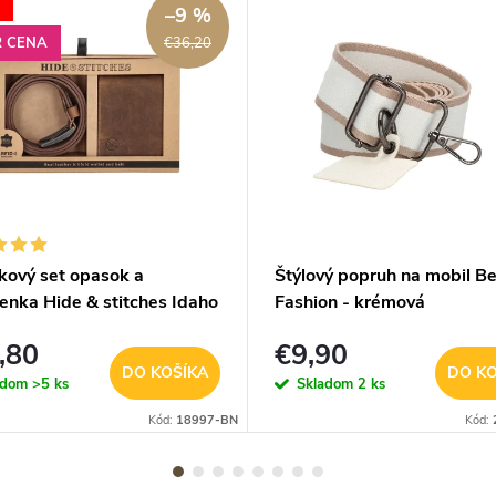
–9 %
R CENA
€36,20
kový set opasok a
Štýlový popruh na mobil B
enka Hide & stitches Idaho
Fashion - krémová
dý
,80
€9,90
DO KOŠÍKA
DO KO
adom
>5 ks
Skladom
2 ks
Kód:
18997-BN
Kód: