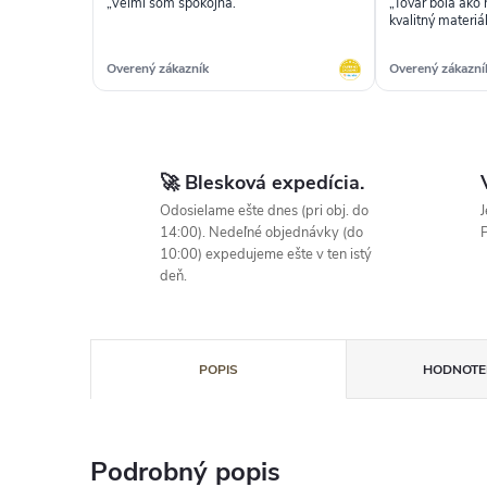
„Veľmi som spokojná.“
„Tovar bola ako
kvalitný materiál
Overený zákazník
Overený zákazní
🚀 Blesková expedícia.
Odosielame ešte dnes (pri obj. do
J
14:00). Nedeľné objednávky (do
P
10:00) expedujeme ešte v ten istý
deň.
POPIS
HODNOTEN
Podrobný popis