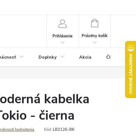
Pravidlá akcie 2+1 zdarma
Kontakty
Mapa serveru
Hodn
NÁKUPNÝ
KOŠÍK
Prázdny košík
Prihlásenie
ácnosť
Doplnky
Akcia
Články
derná kabelka
Tokio - čierna
robnosti hodnotenia
Kód:
LB2126-BK