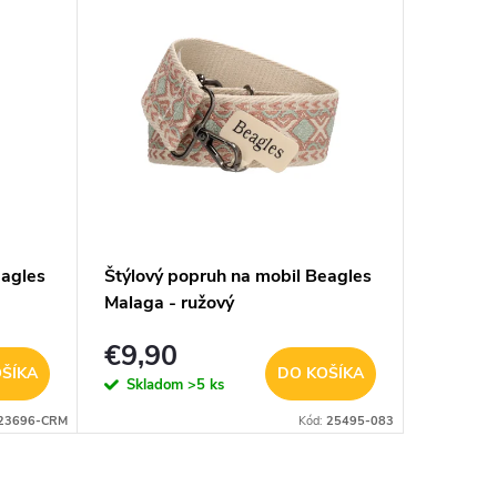
eagles
Štýlový popruh na mobil Beagles
Pánsky z
Malaga - ružový
€9,90
€6,9
ŠÍKA
DO KOŠÍKA
Skladom
>5 ks
Sklad
23696-CRM
Kód:
25495-083