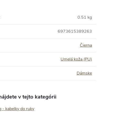
:
0.51 kg
6973615389263
Čierna
Umelá koža (PU)
Dámske
ájdete v tejto kategórii
 - kabelky do ruky