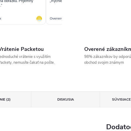
 na obrázku. Príjemný
„Rýchle vybavenie objednávky.“
„R
.“
✓
k
Overený zákazník
Ove
Vrátenie Packetou
Overené zákazník
ednoduché vrátenie s využitím
98% zákazníkov by odporú
ackety, nemusíte čakať na pošte.
obchod svojim známym
IE (2)
DISKUSIA
SÚVISIAC
Dodato