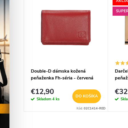
AKCIA
SUPE
-
Double-D dámska kožená
Darče
peňaženka Fh-séria - červená
peňaž
odná
- hne
€12,90
€32
KOŠÍKA
DO KOŠÍKA
Skladom
4 ks
Skl
OSIKOVAC-01
Kód:
02C1414-RED