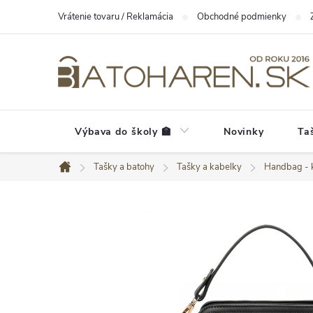
Prejsť
Vrátenie tovaru / Reklamácia
Obchodné podmienky
na
obsah
Výbava do školy 🏫
Novinky
Ta
Tašky a batohy
Tašky a kabelky
Handbag - 
Domov