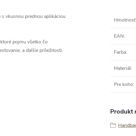
 s vkusnou prednou aplikáciou
Hmotnosť
EAN
:
 ktoré pojmu všetko čo
tovanie, a ďalšie príležitosti.
Farba
:
Materiál
:
Pre koho
:
Produkt n
Handbag