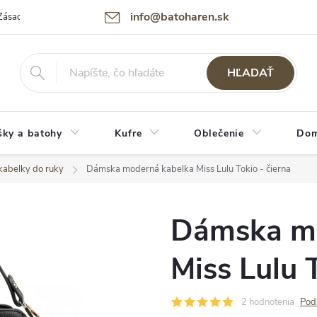
info@batoharen.sk
Zásady spracovania osobných údajov (GDPR)
Podmienky použitia webu
HĽADAŤ
šky a batohy
Kufre
Oblečenie
Dom
kabelky do ruky
Dámska moderná kabelka Miss Lulu Tokio - čierna
Dámska mo
Miss Lulu 
2 hodnotenia
Pod