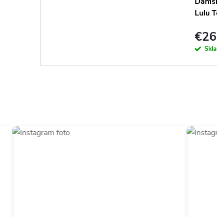
Dámsk
Lulu T
€26
Skl