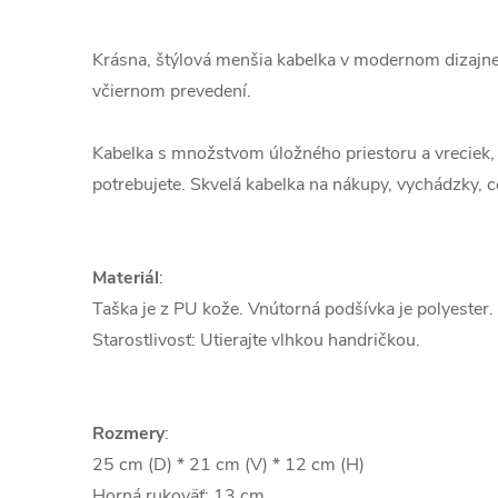
Krásna, štýlová menšia kabelka v modernom dizajne
v
čiernom prevedení.
Kabelka s množstvom úložného priestoru a vreciek,
potrebujete. Skvelá kabelka na nákupy, vychádzky, ces
Materiál
:
Taška je z PU kože. Vnútorná podšívka je polyester.
Starostlivosť: Utierajte vlhkou handričkou.
Rozmery
:
25 cm (D) * 21 cm (V) * 12 cm (H)
Horná rukoväť: 13 cm