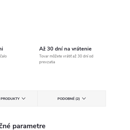
ýchle dodadnie“
„Veľmi rýchle dodanie a kvalitný tovar
 Batoh podľa popisu
rený zákazník
Overený zákazník
mi
Až 30 dní na vrátenie
čalo
Tovar môžete vrátiť až 30 dní od
prevzatia
E PRODUKTY
PODOBNÉ (2)
čné parametre