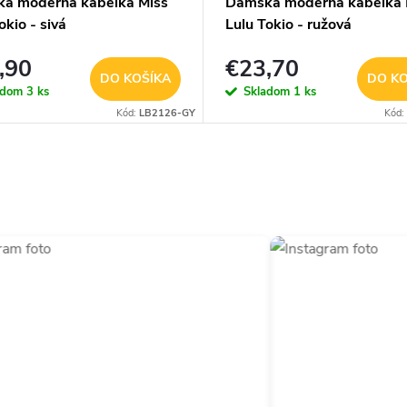
a moderná kabelka Miss
Dámska moderná kabelka 
okio - sivá
Lulu Tokio - ružová
,90
€23,70
DO KOŠÍKA
DO KO
adom
3 ks
Skladom
1 ks
Kód:
LB2126-GY
Kód: