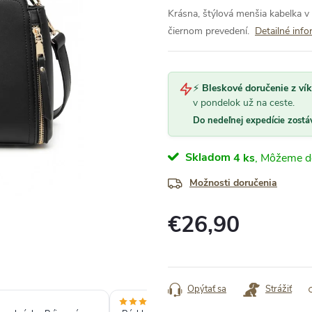
Krásna, štýlová menšia kabelka 
čiernom prevedení.
Detailné info
⚡
Bleskové doručenie z ví
v pondelok už na ceste.
Do nedeľnej expedície zostá
Skladom
4 ks
Možnosti doručenia
€26,90
Jednotková
cena:
Opýtať sa
Strážiť