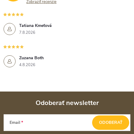
Zobraziť recenzie
Tatiana Kmeťová
7.8.2026
Zuzana Both
4.8.2026
Odoberať newsletter
Z
Email
ODOBERAŤ
á