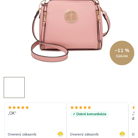
–11 %
€26,90
„OK“
„So
✓ Dobrá komunikácia
do
Overený zákazník
Overený zákazník
Ove