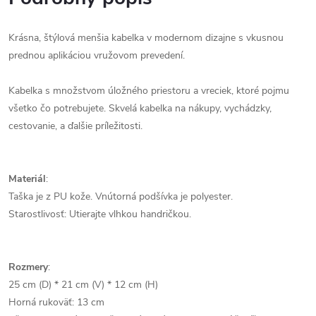
Krásna, štýlová menšia kabelka v modernom dizajne s vkusnou
prednou aplikáciou v
ružovom prevedení.
Kabelka s množstvom úložného priestoru a vreciek, ktoré pojmu
všetko čo potrebujete. Skvelá kabelka na nákupy, vychádzky,
cestovanie, a ďalšie príležitosti.
Materiál
:
Taška je z PU kože. Vnútorná podšívka je polyester.
Starostlivosť: Utierajte vlhkou handričkou.
Rozmery
:
25 cm (D) * 21 cm (V) * 12 cm (H)
Horná rukoväť: 13 cm