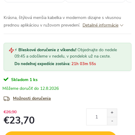
Krásna, štýlová menšia kabelka v modernom dizajne s vkusnou
prednou aplikáciou v ružovom prevedení.
Detailné informácie
⚡
Bleskové doručenie z víkendu!
Objednajte do nedele
09:45 a odošleme v nedeľu, v pondelok už na ceste.
Do nedeľnej expedície zostáva:
21h 03m 54s
Skladom
1 ks
12.8.2026
Možnosti doručenia
€26,90
€23,70
Jednotková