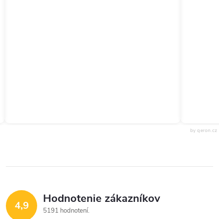
by qeron.cz
Hodnotenie zákazníkov
4,9
5191 hodnotení