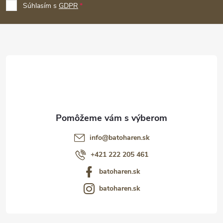
p
Súhlasím s
GDPR
ä
t
i
e
info
@
batoharen.sk
+421 222 205 461
batoharen.sk
batoharen.sk