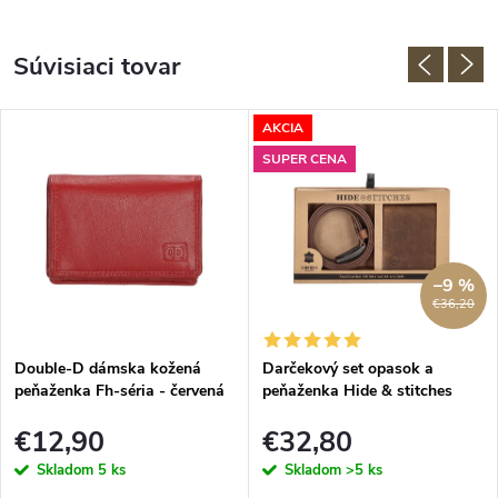
Súvisiaci tovar
AKCIA
SUPER CENA
–9 %
€36,20
Double-D dámska kožená
Darčekový set opasok a
peňaženka Fh-séria - červená
peňaženka Hide & stitches
Idaho - hnedý
€12,90
€32,80
Skladom
5 ks
Skladom
>5 ks