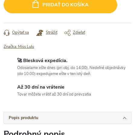
cena:
PRIDAŤ DO KOŠÍKA
Opýtať sa
Strážiť
Zdieľať
Značka:
Miss Lulu
🚀 Blesková expedícia.
Odosielame ešte dnes (pri obj. do 14:00). Nedeľné objednávky
(do 10:00) expedujeme ešte v ten istý deň.
Až 30 dní na vrátenie
Tovar môžete vrátiť až 30 dní od prevzatia
Popis produktu
Podrobný popis