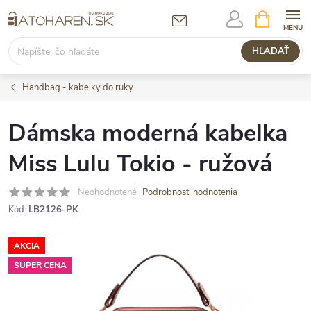
Prejsť
NÁKUPN
KOŠÍK
na
obsah
HĽADAŤ
Handbag - kabelky do ruky
Dámska moderná kabelka
Miss Lulu Tokio - ružová
Neohodnotené
Podrobnosti hodnotenia
Kód:
LB2126-PK
AKCIA
SUPER CENA