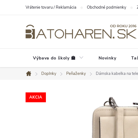
Prejsť
Vrátenie tovaru / Reklamácia
Obchodné podmienky
na
obsah
Výbava do školy 🏫
Novinky
Ta
Doplnky
Peňaženky
Dámska kabelka na tele
Domov
AKCIA