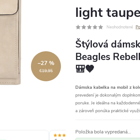
light taup
Neohodnotené
Po
Štýlová dámsk
Beagles Rebell
–27 %
🎒🤎
€19,95
Dámska kabelka na mobil z kole
prevedení je dokonalým doplnkom
poruke. Je ideálna na každodenné 
a zároveň ponúka praktické využi
Položka bola vypredaná…