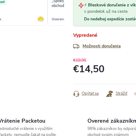
„Spokojnosť s prehľadnosťou stránky
„Rý
osť
⚡
Bleskové doručenie z ví
obchodu.“
v pondelok už na ceste.
Do nedeľnej expedície zostá
k
Overený zákazník
Ove
Vypredané
Možnosti doručenia
€19,95
€14,50
Jednotková
cena:
Opýtať sa
Strážiť
Vrátenie Packetou
Overené zákazník
ednoduché vrátenie s využitím
98% zákazníkov by odporú
ackety, nemusíte čakať na pošte.
obchod svojim známym