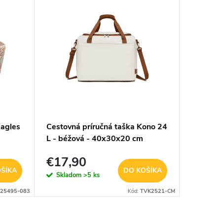
AKCIA
eagles
Cestovná príručná taška Kono 24
Dámska 
L - béžová - 40x30x20 cm
peňažen
rameno 
€17,90
€14,
- na výš
ŠÍKA
DO KOŠÍKA
Skladom
>5 ks
Sklad
25495-083
Kód:
TVK2521-CM