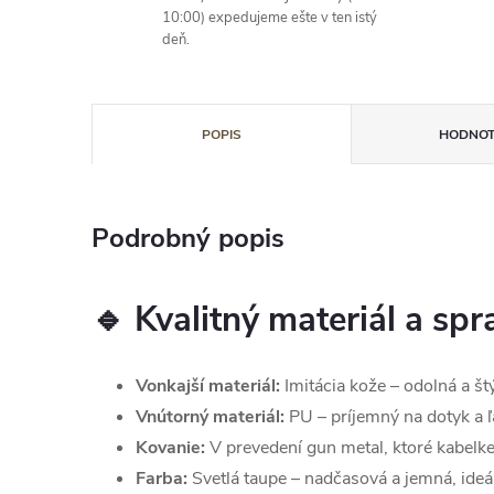
10:00) expedujeme ešte v ten istý
deň.
POPIS
HODNOT
Podrobný popis
🔹 Kvalitný materiál a sp
Vonkajší materiál:
Imitácia kože – odolná a št
Vnútorný materiál:
PU – príjemný na dotyk a ľ
Kovanie:
V prevedení gun metal, ktoré kabelk
Farba:
Svetlá taupe – nadčasová a jemná, ide