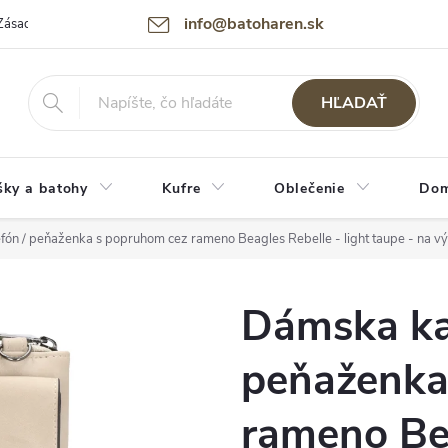
info@batoharen.sk
Zásady spracovania osobných údajov (GDPR)
Podmienky použitia webu
HĽADAŤ
šky a batohy
Kufre
Oblečenie
Dom
fón / peňaženka s popruhom cez rameno Beagles Rebelle - light taupe - na v
Dámska kab
peňaženka
rameno Bea