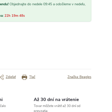
chle vybavenie objednávky“
„Objednané v sobotu a hneď bola aj
kendu!
Objednajte do nedele 09:45 a odošleme v nedeľu,
objednávka vybavená . Utorok už so
mala zásielku u seba. Výrobky sú kval
✓ rýchlosť dodania
✓ dobrá cena
kabelky pekne pošité a kúpila som ic
va:
22h 19m 47s
rený zákazník
Overený zákazník
dobrú cenu.“
Zdieľať
Tlač
Značka:
Beagles
mi
Až 30 dní na vrátenie
čalo
Tovar môžete vrátiť až 30 dní od
prevzatia