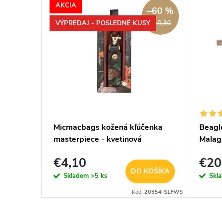
AKCIA
–60 %
VÝPREDAJ - POSLEDNÉ KUSY
€10,30
Micmacbags kožená kľúčenka
Beagl
ový
masterpiece - kvetinová
Malag
popru
€4,10
€20
KOŠÍKA
DO KOŠÍKA
Skladom
>5 ks
Skl
Kód:
A-34200
Kód:
20354-SLFWS