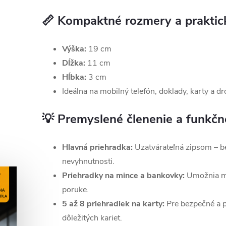
📏 Kompaktné rozmery a praktic
Výška:
19 cm
Dĺžka:
11 cm
Hĺbka:
3 cm
Ideálna na mobilný telefón, doklady, karty a dr
💡 Premyslené členenie a funkčné
Hlavná priehradka:
Uzatvárateľná zipsom – b
nevyhnutnosti.
Priehradky na mince a bankovky:
Umožnia ma
poruke.
5 až 8 priehradiek na karty:
Pre bezpečné a p
dôležitých kariet.