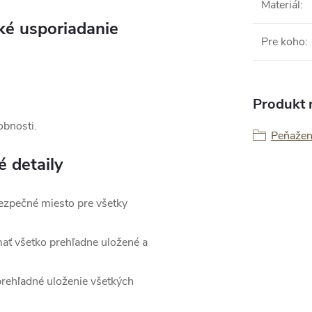
Materiál
:
ké usporiadanie
Pre koho
:
Produkt n
obnosti.
Peňaže
 detaily
ezpečné miesto pre všetky
ť všetko prehľadne uložené a
rehľadné uloženie všetkých