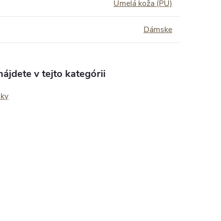
Umelá koža (PU)
Dámske
ájdete v tejto kategórii
nky