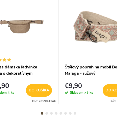
es dámska ľadvinka
Štýlový popruh na mobil B
a s dekoratívnym
Malaga - ružový
hom - taupe
,90
€9,90
DO KOŠÍKA
DO KO
adom
4 ks
Skladom
>5 ks
Kód:
20598-LTAU
Kód: