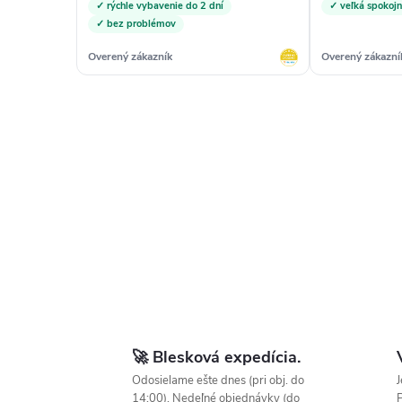
✓ rýchle vybavenie do 2 dní
✓ veľká spokojn
✓ bez problémov
Overený zákazník
Overený zákazní
🚀 Blesková expedícia.
Odosielame ešte dnes (pri obj. do
J
14:00). Nedeľné objednávky (do
P