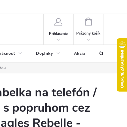
Pravidlá akcie 2+1 zdarma
Kontakty
Mapa serveru
Hodn
NÁKUPNÝ
KOŠÍK
Prázdny košík
Prihlásenie
ácnosť
Doplnky
Akcia
Články
ýšku
elka na telefón /
 s popruhom cez
gles Rebelle -