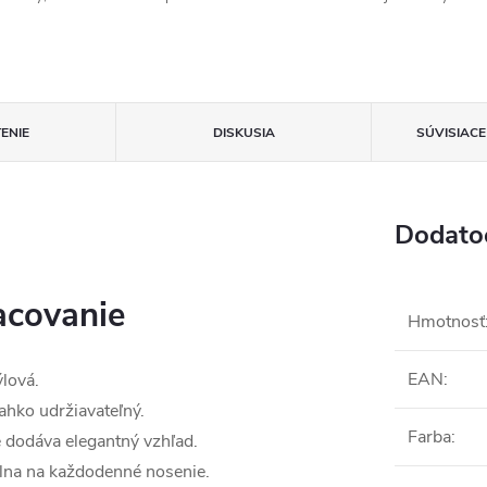
ENIE
DISKUSIA
SÚVISIAC
Dodato
racovanie
Hmotnosť
EAN
:
ýlová.
ahko udržiavateľný.
Farba
:
e dodáva elegantný vzhľad.
álna na každodenné nosenie.