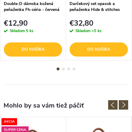
Double-D dámska kožená
Darčekový set opasok a
peňaženka Fh-séria - červená
peňaženka Hide & stitches
Idaho - hnedý
€12,90
€32,80
Skladom
5 ks
Skladom
>5 ks
DO KOŠÍKA
DO KOŠÍKA
AKCIA
SUPER CENA