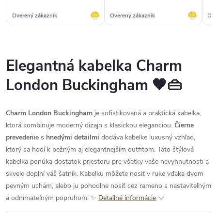
doručenie objednávky,
takze velmi rychlo a batoh bol
výhodný zákaznícky
presne podla mojich predstav
Overený zákazník
Overený zákazník
Ove
program. Nakupovala som tu
nielen na fotke ,ale aj v
viackrát a vždy som
skutocnosti dakujem.“
spokojná.“
Elegantná kabelka Charm
London Buckingham 🖤👜
Charm London Buckingham
je sofistikovaná a praktická kabelka,
ktorá kombinuje moderný dizajn s klasickou eleganciou.
Čierne
prevedenie
s
hnedými detailmi
dodáva kabelke luxusný vzhľad,
ktorý sa hodí k bežným aj elegantnejším outfitom. Táto štýlová
kabelka ponúka dostatok priestoru pre všetky vaše nevyhnutnosti a
skvele doplní váš šatník. Kabelku môžete nosiť v ruke vďaka dvom
pevným uchám, alebo ju pohodlne nosiť cez rameno s nastaviteľným
a odnímateľným popruhom. ✨
Detailné informácie