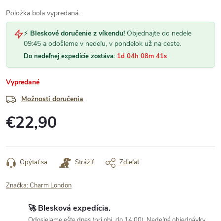
Položka bola vypredaná…
⚡
Bleskové doručenie z víkendu!
Objednajte do nedele
09:45 a odošleme v nedeľu, v pondelok už na ceste.
Do nedeľnej expedície zostáva:
1d 04h 08m 40s
Vypredané
Možnosti doručenia
€22,90
Jednotková
cena:
Opýtať sa
Strážiť
Zdieľať
Značka:
Charm London
🚀 Blesková expedícia.
Odosielame ešte dnes (pri obj. do 14:00). Nedeľné objednávky