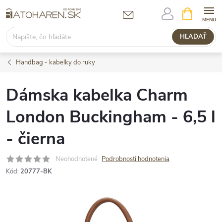
Prejsť
NÁKUPN
KOŠÍK
na
obsah
HĽADAŤ
Handbag - kabelky do ruky
Dámska kabelka Charm
London Buckingham - 6,5 l
- čierna
Neohodnotené
Podrobnosti hodnotenia
Kód:
20777-BK