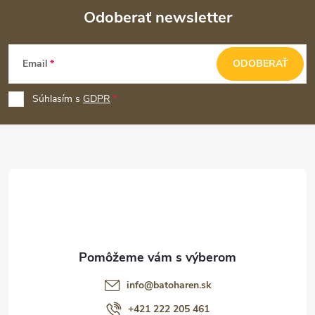
Odoberať newsletter
Z
Email
ODOBERAŤ
á
p
Súhlasím s
GDPR
ä
t
i
e
info
@
batoharen.sk
+421 222 205 461