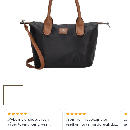
„Výborný e-shop, skvelý
„Som velmi spokojna so
„So
výber tovaru, ceny, veľmi
vsetkym tovar mi dorucili do
sup
rýchle spracovanie aj
dvoch dni od objednania
vy