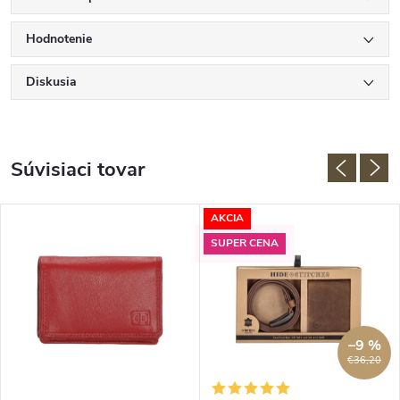
Hodnotenie
Diskusia
Súvisiaci tovar
AKCIA
SUPER CENA
–9 %
€36,20