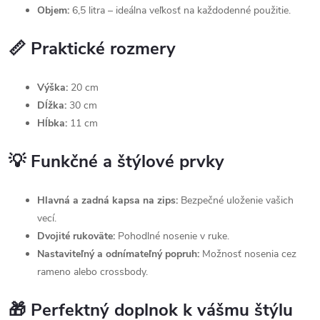
Objem:
6,5 litra – ideálna veľkosť na každodenné použitie.
📏 Praktické rozmery
Výška:
20 cm
Dĺžka:
30 cm
Hĺbka:
11 cm
💡 Funkčné a štýlové prvky
Hlavná a zadná kapsa na zips:
Bezpečné uloženie vašich
vecí.
Dvojité rukoväte:
Pohodlné nosenie v ruke.
Nastaviteľný a odnímateľný popruh:
Možnosť nosenia cez
rameno alebo crossbody.
🎁 Perfektný doplnok k vášmu štýlu