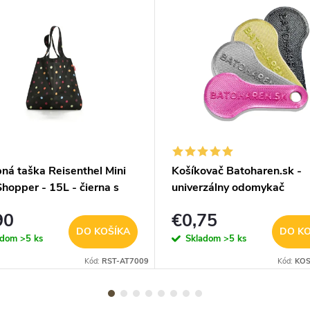
ná taška Reisenthel Mini
Košíkovač Batoharen.sk -
hopper - 15L - čierna s
univerzálny odomykač
nými bodkami
nákupného košíka - náhod
90
€0,75
farba - 1 ks
DO KOŠÍKA
DO KO
adom
>5 ks
Skladom
>5 ks
Kód:
RST-AT7009
Kód:
KOS