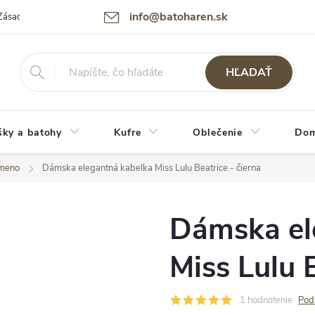
info@batoharen.sk
Zásady spracovania osobných údajov (GDPR)
Podmienky použitia webu
HĽADAŤ
šky a batohy
Kufre
Oblečenie
Dom
ameno
Dámska elegantná kabelka Miss Lulu Beatrice - čierna
Dámska el
Miss Lulu B
1 hodnotenie
Pod