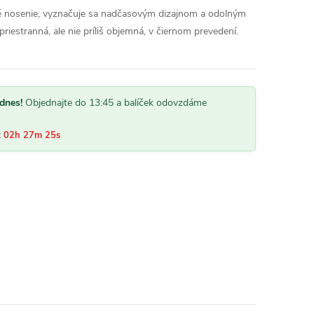
é nosenie, vyznačuje sa nadčasovým dizajnom a odolným
riestranná, ale nie príliš objemná, v čiernom prevedení.
dnes!
Objednajte do 13:45 a balíček odovzdáme
:
02h 27m 24s