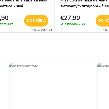
a elegantná kabelka Miss
Miss Lulu dámska kabelka 
eatrice - sivá
sieťovaným dizajnom - čier
,90
€27,90
DO KOŠÍKA
DO KO
adom
3 ks
Skladom
2 ks
Kód:
LT2054-GY
Kód: