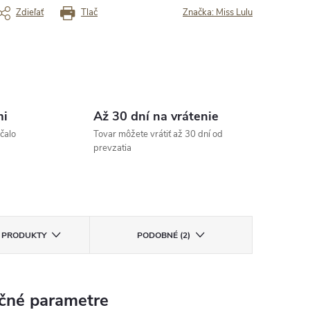
„Rýchle a bezproblémové doručenie
 Rýchle dodanie
Zdieľať
Tlač
Značka:
Miss Lulu
tovaru“
rený zákazník
Overený zákazník
mi
Až 30 dní na vrátenie
čalo
Tovar môžete vrátiť až 30 dní od
prevzatia
E PRODUKTY
PODOBNÉ (2)
čné parametre