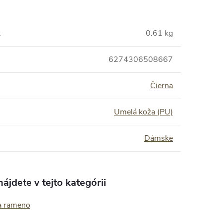
:
0.61 kg
6274306508667
Čierna
Umelá koža (PU)
Dámske
ájdete v tejto kategórii
a rameno