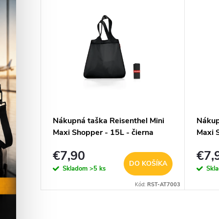
–37 %
€163,90
 Next
Nákupná taška Reisenthel Mini
Nákup
- 8 L -
Maxi Shopper - 15L - čierna
Maxi S
fareb
€7,90
€7,
KOŠÍKA
DO KOŠÍKA
Skladom
>5 ks
Skl
d:
23427-DBN
Kód:
RST-AT7003