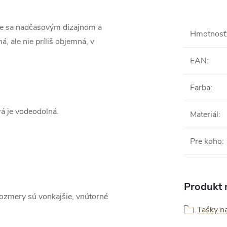
je sa nadčasovým dizajnom a
Hmotnosť
, ale nie príliš objemná, v
EAN
:
Farba
:
rá je vodeodolná.
Materiál
:
Pre koho
:
Produkt n
rozmery sú vonkajšie, vnútorné
Tašky n