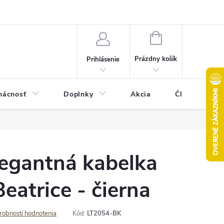
Pravidlá akcie 2+1 zdarma
Kontakty
Mapa serveru
Hodn
NÁKUPNÝ
KOŠÍK
Prázdny košík
Prihlásenie
ácnosť
Doplnky
Akcia
Články
egantná kabelka
eatrice - čierna
robnosti hodnotenia
Kód:
LT2054-BK