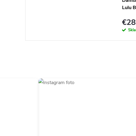
Dámsk
Lulu B
€28
Skl