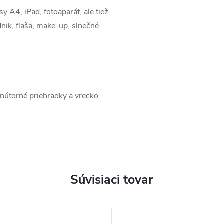
 A4, iPad, fotoaparát, ale tiež
nik, fľaša, make-up, slnečné
vnútorné priehradky a vrecko
Súvisiaci tovar