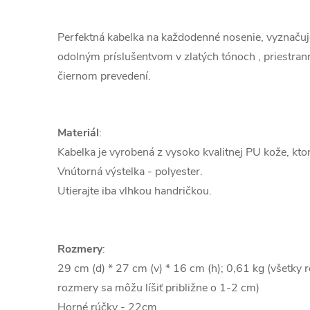
Perfektná kabelka na každodenné nosenie, vyznaču
odolným príslušentvom v zlatých tónoch , priestranná
čiernom prevedení.
Materiál
:
Kabelka je vyrobená z vysoko kvalitnej PU kože, kto
Vnútorná výstelka - polyester.
Utierajte iba vlhkou handričkou.
Rozmery
:
29 cm (d) * 27 cm (v) * 16 cm (h); 0,61 kg (všetky 
rozmery sa môžu líšiť približne o 1-2 cm)
Horné rúčky - 22cm