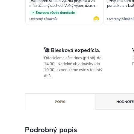
„Batoháreň.sk som využila prvýkrát a za
„Prvý krát som 
mňa úžasný obchod. Veľký výber, úžasná
poriadku a v krá
komunikácia, tovar bol výborne
✓ Expresne rýchle doručenie
zabalený....za mňa veľká spokojnosť.“
Overený zákazník
Overený zákazní
🚀 Blesková expedícia.
Odosielame ešte dnes (pri obj. do
J
14:00). Nedeľné objednávky (do
P
10:00) expedujeme ešte v ten istý
deň.
POPIS
HODNOTEN
Podrobný popis