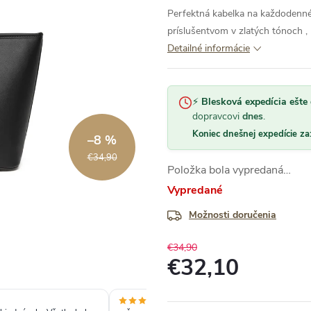
Perfektná kabelka na každodenn
príslušentvom v zlatých tónoch , p
Detailné informácie
⚡
Blesková expedícia ešte 
dopravcovi
dnes
.
Koniec dnešnej expedície za
–8 %
€34,90
Položka bola vypredaná…
Vypredané
Možnosti doručenia
€34,90
€32,10
Jednotková
cena: