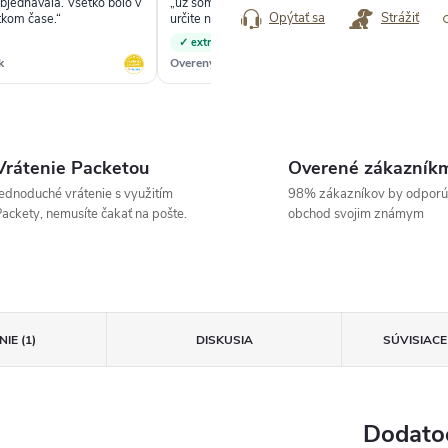
objednávala. Všetko bolo v
„už som odporučila obchod aj mamine a
✓
Opýtať sa
Strážiť
tkom čase.“
určite na našu cestu do Ríma kúpime
ďalšie batohy“
✓ extrémne rýchle dodanie
k
Overený zákazník
Ove
Vrátenie Packetou
Overené zákazník
ednoduché vrátenie s využitím
98% zákazníkov by odporú
ackety, nemusíte čakať na pošte.
obchod svojim známym
IE (1)
DISKUSIA
SÚVISIAC
Dodato