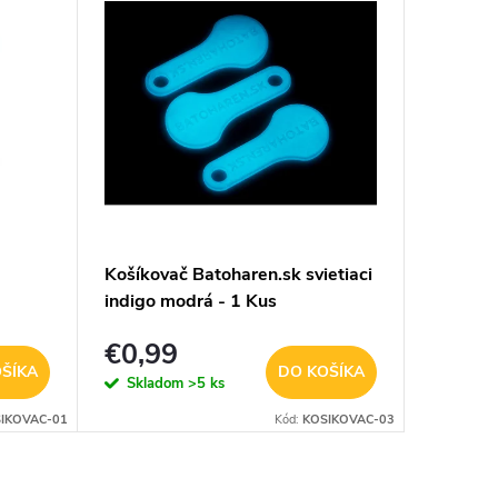
Košíkovač Batoharen.sk svietiaci
KONO se
indigo modrá - 1 Kus
taška a 
ná
čierno 
€0,99
€24,
ŠÍKA
DO KOŠÍKA
Skladom
>5 ks
Sklad
IKOVAC-01
Kód:
KOSIKOVAC-03