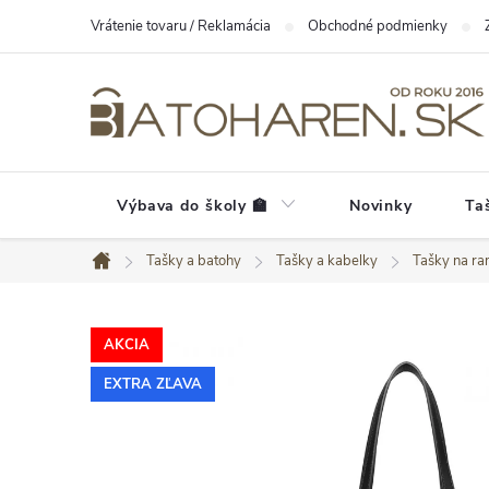
Prejsť
Vrátenie tovaru / Reklamácia
Obchodné podmienky
na
obsah
Výbava do školy 🏫
Novinky
Ta
Tašky a batohy
Tašky a kabelky
Tašky na r
Domov
AKCIA
EXTRA ZĽAVA