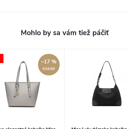
–17 %
€34,90