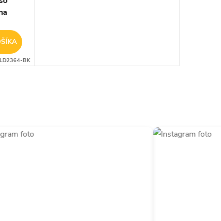
so
na
ŠÍKA
LD2364-BK