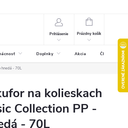
Pravidlá akcie 2+1 zdarma
Kontakty
Mapa serveru
Hodn
NÁKUPNÝ
KOŠÍK
Prázdny košík
Prihlásenie
ácnosť
Doplnky
Akcia
Články
o hnedá - 70L
ufor na kolieskach
ic Collection PP -
edá - 70L