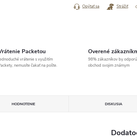
Opýtať sa
Strážiť
Vrátenie Packetou
Overené zákazník
ednoduché vrátenie s využitím
98% zákazníkov by odporú
ackety, nemusíte čakať na pošte.
obchod svojim známym
HODNOTENIE
DISKUSIA
Dodato