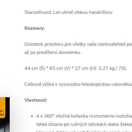
Starostlivosť: Len utrieť vlhkou handričkou.
Rozmery
:
Dostatok priestoru pre všetky vaše cestovateľské p
až po predĺženú dovolenku.
44 cm (Š) * 65 cm (V) * 27 cm (H); 3,27 kg / 70L
Celková výška s vysunutou teleskopickou rukoväťo
Vlastnosti
:
4 x 360° otočné kolieska rovnomerne rozložia 
ľahké kĺzanie po rušných letiskách alebo želez