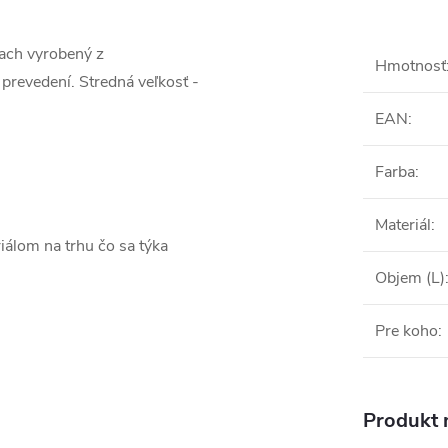
kach vyrobený z
Hmotnosť
revedení. Stredná veľkosť -
EAN
:
Farba
:
Materiál
:
iálom na trhu čo sa týka
Objem (L)
Pre koho
:
Produkt n