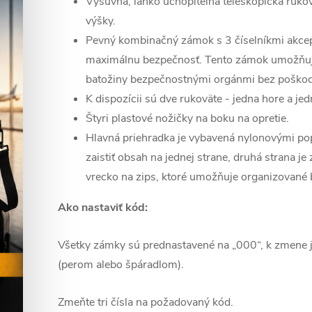
Výsuvná, ľahko uchopiteľná teleskopická ruko
výšky.
Pevný kombinačný zámok s 3 číselníkmi akc
maximálnu bezpečnosť. Tento zámok umožňuj
batožiny bezpečnostnými orgánmi bez poškod
K dispozícii sú dve rukoväte - jedna hore a je
Štyri plastové nožičky na boku na opretie.
Hlavná priehradka je vybavená nylonovými po
zaistiť obsah na jednej strane, druhá strana j
vrecko na zips, ktoré umožňuje organizované 
Ako nastaviť kód:
Všetky zámky sú prednastavené na „000“, k zmene je 
(perom alebo špáradlom).
Zmeňte tri čísla na požadovaný kód.