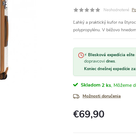
Neohodnotené
Po
Ľahký a praktický kufor na štyro
polypropylénu. V béžovo hnedom 
⚡
Blesková expedícia ešte 
dopravcovi
dnes
.
Koniec dnešnej expedície za
Skladom
2 ks
Možnosti doručenia
€69,90
Jednotková
cena: