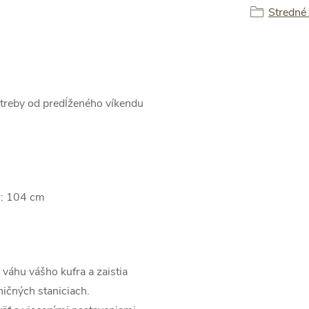
Stredné
otreby od predĺženého víkendu
u: 104 cm
váhu vášho kufra a zaistia
ničných staniciach.