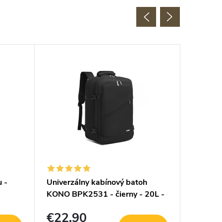
 -
Univerzálny kabínový batoh
Kabínov
KONO BPK2531 - čierny - 20L -
čierno-
40x25x20 cm
€22,90
€24,