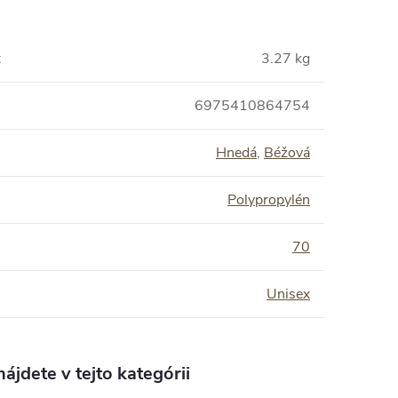
:
3.27 kg
6975410864754
Hnedá
,
Béžová
Polypropylén
:
70
Unisex
ájdete v tejto kategórii