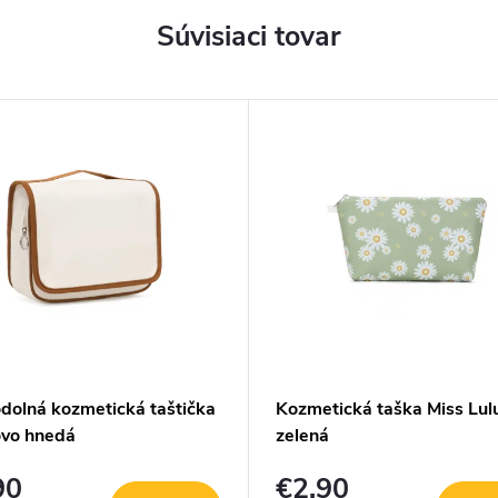
Súvisiaci tovar
dolná kozmetická taštička
Kozmetická taška Miss Lulu
ovo hnedá
zelená
90
€2,90