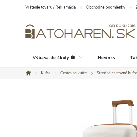
Prejsť
Vrátenie tovaru / Reklamácia
Obchodné podmienky
na
obsah
Výbava do školy 🏫
Novinky
Ta
Kufre
Cestovné kufre
Stredné cestovné kufr
Domov