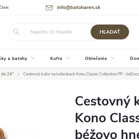
info@batoharen.sk
Zásady spracovania osobných údajov (GDPR)
Podmienky použitia webu
HĽADAŤ
šky a batohy
Kufre
Oblečenie
Dom
e do 24"
Cestovný kufor na kolieskach Kono Classic Collection PP - béžov
Cestovný k
Kono Class
béžovo hn