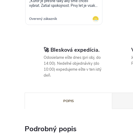
„Kufor je presne taky aky sme chceli
vybrat. Zatial spokojnost. Prvy let je vsak
este len pred nami, tak dufame,ze
nesklame :)“
Overený zákazník
🚀 Blesková expedícia.
Odosielame ešte dnes (pri obj. do
J
14:00). Nedeľné objednávky (do
P
10:00) expedujeme ešte v ten istý
deň.
POPIS
Podrobný popis