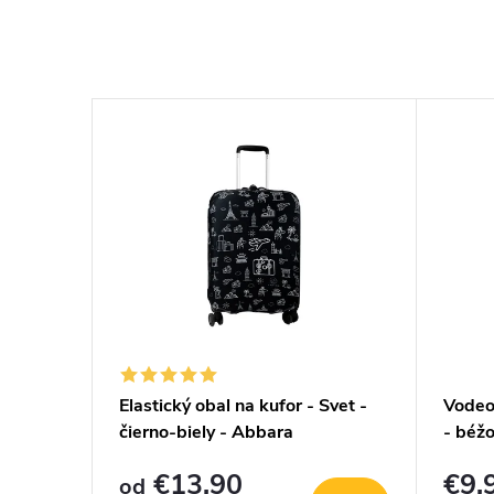
–13 %
€6,90
tužkové
Elastický obal na kufor - Svet -
Vodeo
 -
čierno-biely - Abbara
- béž
€13,90
€9,
od