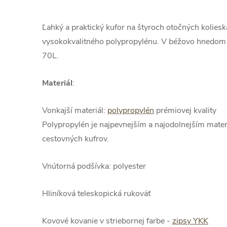
Ľahký a praktický kufor na štyroch otočných kolies
vysokokvalitného polypropylénu. V béžovo hnedom p
70L.
Materiál
:
Vonkajší materiál:
polypropylén
prémiovej kvality
Polypropylén je najpevnejším a najodolnejším mater
cestovných kufrov.
Vnútorná podšívka: polyester
Hliníková teleskopická rukoväť
Kovové kovanie v striebornej farbe -
zipsy YKK