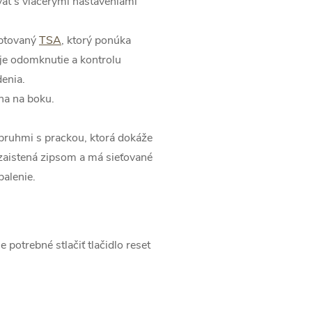
väť s viacerými nastaveniami
eptovaný
TSA
, ktorý ponúka
e odomknutie a kontrolu
enia.
dna na boku.
pruhmi s prackou, ktorá dokáže
e zaistená zipsom a má sieťované
balenie.
potrebné stlačiť tlačidlo reset