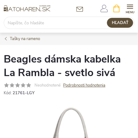
Prejsť
NÁKUPN
KOŠÍK
na
obsah
HĽADAŤ
Tašky na rameno
Beagles dámska kabelka
La Rambla - svetlo sivá
Neohodnotené
Podrobnosti hodnotenia
Kód:
21761-LGY