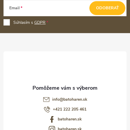
Z
Email
ODOBERAŤ
á
p
Súhlasím s
GDPR
ä
t
i
e
info
@
batoharen.sk
+421 222 205 461
batoharen.sk
batoharen.sk