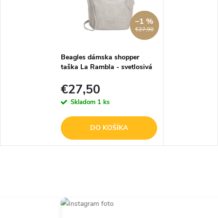
–1 %
€27,90
Beagles dámska shopper
taška La Rambla - svetlosivá
€27,50
Skladom
1 ks
DO KOŠÍKA