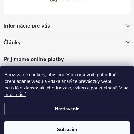
Informácie pre vás
Články
Prijímame online platby
Používame cookies, aby sme Vám umožnili pohodlné
prehliadanie webu a vďaka analýze prevádzky webu
neustále zlepšovali jeho funkcie, výkon a použiteľnosť.
Viac
mariveo.cz
abundo.cz
informácií
Nastavenie
Copyright 2016 - 2026
Batoháreň.sk
. Všetky práva vyhradené.
Upraviť
nastavenie cookies
Súhlasím
Vytvoril Shoptet