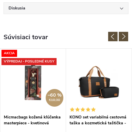
Diskusia
Súvisiaci tovar
AKCIA
VÝPREDAJ - POSLEDNÉ KUSY
–60 %
€10,30
Micmacbags kožená kľúčenka
KONO set variabilná cestovná
masterpiece - kvetinová
taška a kozmetická taštička -
čierno hnedá - 26L