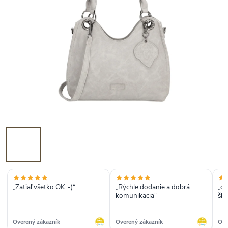
„Zatiaľ všetko OK :-)“
„Rýchle dodanie a dobrá
„ce
komunikacia“
ško
Overený zákazník
Overený zákazník
Ove