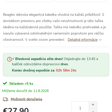
Beagles dámska elegantná kabelka vhodná na každú príležitosť. S
dostatkom priestoru pre všetky vaše nevyhnutnosti je táto taška
ideálna na každodenné použitie. Taška má niekoľko priehradiek a je
navyše vybavená odnímateľným ramenným popruhom pre väčšiu
všestrannosť. V svetlo sivom prevedení.
Detailné informácie
⚡
Blesková expedícia ešte dnes!
Objednajte do 13:45 a
balíček odovzdáme dopravcovi
dnes
.
Koniec dnešnej expedície za:
02h 58m 23s
Skladom
>5 ks
11.8.2026
Možnosti doručenia
€27,90