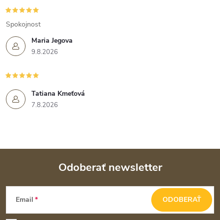
Spokojnost
Maria Jegova
9.8.2026
Tatiana Kmeťová
7.8.2026
Odoberať newsletter
Z
Email
ODOBERAŤ
á