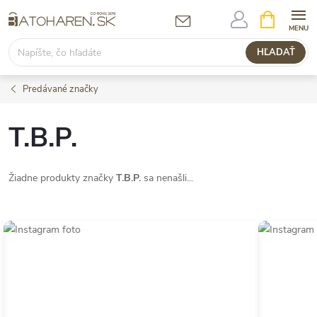
Prejsť
NÁKUPN
KOŠÍK
na
obsah
HĽADAŤ
Predávané značky
T.B.P.
Žiadne produkty značky
T.B.P.
sa nenašli...