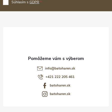
p
Súhlasím s
GDPR
ä
t
i
e
info
@
batoharen.sk
+421 222 205 461
batoharen.sk
batoharen.sk