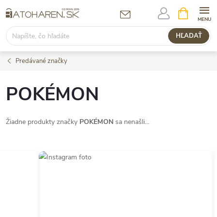
Prejsť
NÁKUPN
KOŠÍK
na
obsah
HĽADAŤ
Predávané značky
POKÉMON
Žiadne produkty značky
POKÉMON
sa nenašli...