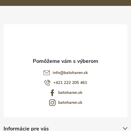
ä
t
i
e
info
@
batoharen.sk
+421 222 205 461
batoharen.sk
batoharen.sk
Informácie pre vás