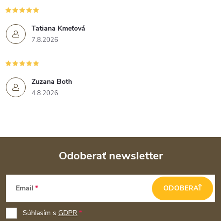
Tatiana Kmeťová
7.8.2026
Zuzana Both
4.8.2026
Odoberať newsletter
Z
Email
ODOBERAŤ
á
p
Súhlasím s
GDPR