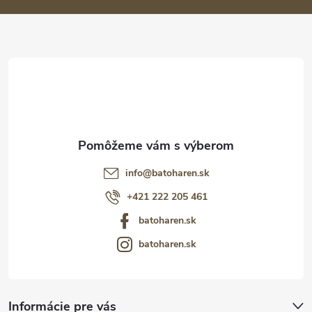
ä
t
i
e
info
@
batoharen.sk
+421 222 205 461
batoharen.sk
batoharen.sk
Informácie pre vás