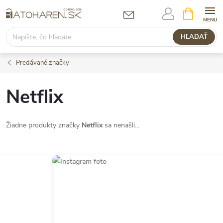
Prejsť
NÁKUPN
KOŠÍK
na
obsah
HĽADAŤ
Predávané značky
Netflix
Žiadne produkty značky
Netflix
sa nenašli...