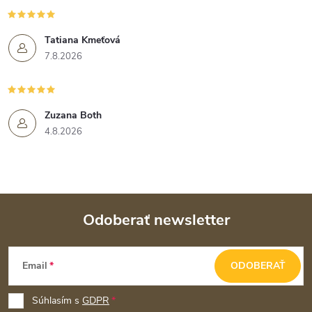
Tatiana Kmeťová
7.8.2026
Zuzana Both
4.8.2026
Odoberať newsletter
Z
Email
ODOBERAŤ
á
p
Súhlasím s
GDPR