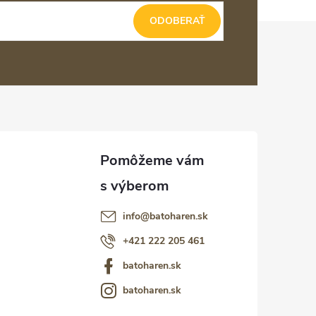
ODOBERAŤ
info
@
batoharen.sk
+421 222 205 461
batoharen.sk
batoharen.sk