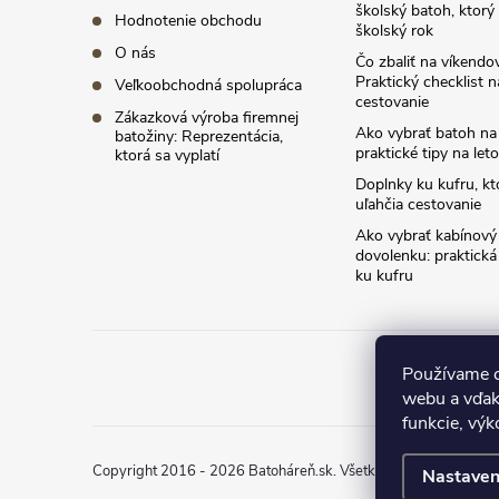
školský batoh, ktorý 
Hodnotenie obchodu
školský rok
O nás
Čo zbaliť na víkendov
Praktický checklist n
Veľkoobchodná spolupráca
cestovanie
Zákazková výroba firemnej
Ako vybrať batoh na f
batožiny: Reprezentácia,
praktické tipy na let
ktorá sa vyplatí
Doplnky ku kufru, k
uľahčia cestovanie
Ako vybrať kabínový
dovolenku: praktická 
ku kufru
Používame c
webu a vďak
funkcie, výk
Copyright 2016 - 2026
Batoháreň.sk
. Všetky práva vyhradené
Nastaven