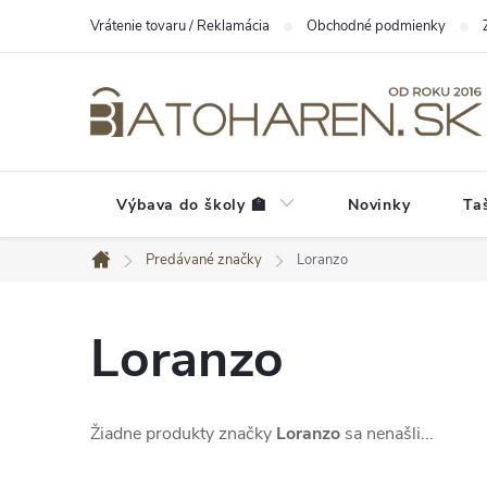
Prejsť
Vrátenie tovaru / Reklamácia
Obchodné podmienky
na
obsah
Výbava do školy 🏫
Novinky
Ta
Predávané značky
Loranzo
Domov
Loranzo
Žiadne produkty značky
Loranzo
sa nenašli...