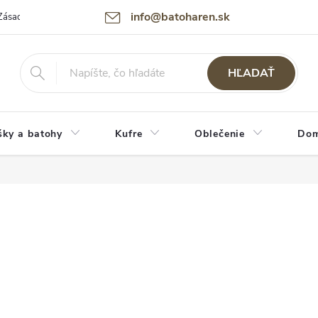
info@batoharen.sk
Zásady spracovania osobných údajov (GDPR)
Podmienky použitia webu
HĽADAŤ
šky a batohy
Kufre
Oblečenie
Dom