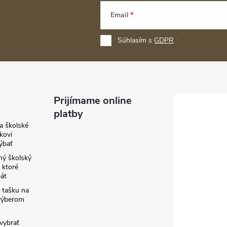
Email
Súhlasím s
GDPR
Prijímame online
platby
a školské
kovi
ýbať
ný školský
 ktoré
át
 tašku na
výberom
vybrať