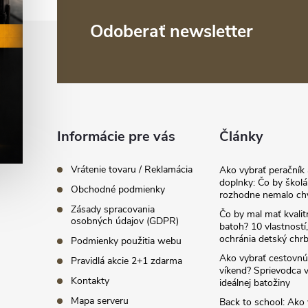
Z
Odoberať newsletter
á
p
ä
Informácie pre vás
Články
t
i
Vrátenie tovaru / Reklamácia
Ako vybrať peračník 
doplnky: Čo by školá
Obchodné podmienky
e
rozhodne nemalo ch
Zásady spracovania
Čo by mal mať kvalit
osobných údajov (GDPR)
batoh? 10 vlastností,
ochránia detský chrb
Podmienky použitia webu
Ako vybrať cestovnú
Pravidlá akcie 2+1 zdarma
víkend? Sprievodca 
Kontakty
ideálnej batožiny
Mapa serveru
Back to school: Ako 