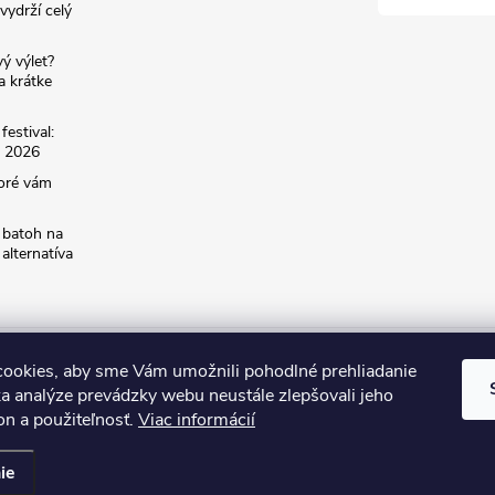
vydrží celý
ý výlet?
a krátke
estival:
o 2026
toré vám
 batoh na
alternatíva
mariveo.cz
abundo.cz
ookies, aby sme Vám umožnili pohodlné prehliadanie
a analýze prevádzky webu neustále zlepšovali jeho
on a použiteľnosť.
Viac informácií
.
Upraviť nastavenie cookies
ie