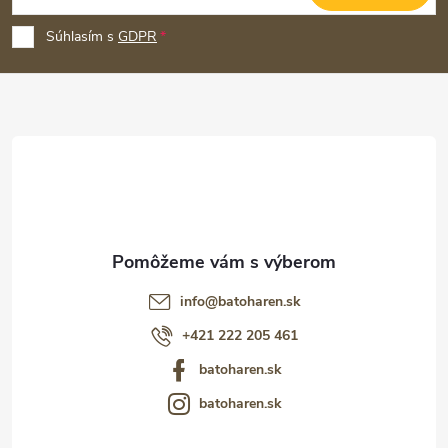
á
p
Súhlasím s
GDPR
ä
t
i
e
info
@
batoharen.sk
+421 222 205 461
batoharen.sk
batoharen.sk