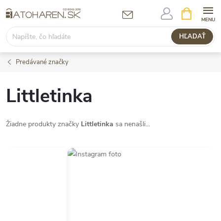
Prejsť
NÁKUPN
KOŠÍK
na
obsah
HĽADAŤ
Predávané značky
Littletinka
Žiadne produkty značky
Littletinka
sa nenašli...