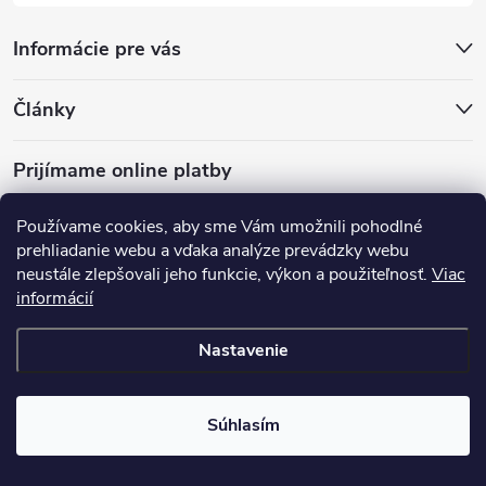
Informácie pre vás
Články
Prijímame online platby
Používame cookies, aby sme Vám umožnili pohodlné
prehliadanie webu a vďaka analýze prevádzky webu
neustále zlepšovali jeho funkcie, výkon a použiteľnosť.
Viac
mariveo.cz
abundo.cz
informácií
Nastavenie
Copyright 2016 - 2026
Batoháreň.sk
. Všetky práva vyhradené.
Upraviť
nastavenie cookies
Súhlasím
Vytvoril Shoptet