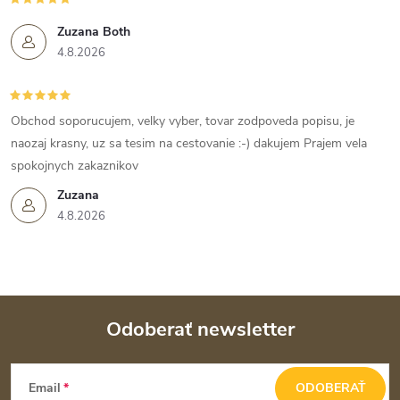
Zuzana Both
4.8.2026
Obchod soporucujem, velky vyber, tovar zodpoveda popisu, je
naozaj krasny, uz sa tesim na cestovanie :-) dakujem Prajem vela
spokojnych zakaznikov
Zuzana
4.8.2026
Odoberať newsletter
Z
Email
ODOBERAŤ