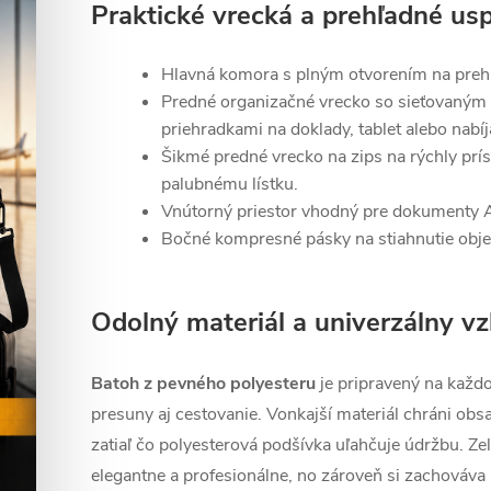
Praktické vrecká a prehľadné usp
Hlavná komora s plným otvorením na prehľ
Predné organizačné vrecko so sieťovaným 
priehradkami na doklady, tablet alebo nabíj
Šikmé predné vrecko na zips na rýchly prís
palubnému lístku.
Vnútorný priestor vhodný pre dokumenty A4
Bočné kompresné pásky na stiahnutie obje
Odolný materiál a univerzálny vz
Batoh z pevného polyesteru
je pripravený na každ
presuny aj cestovanie. Vonkajší materiál chráni obs
zatiaľ čo polyesterová podšívka uľahčuje údržbu. Z
elegantne a profesionálne, no zároveň si zachováva