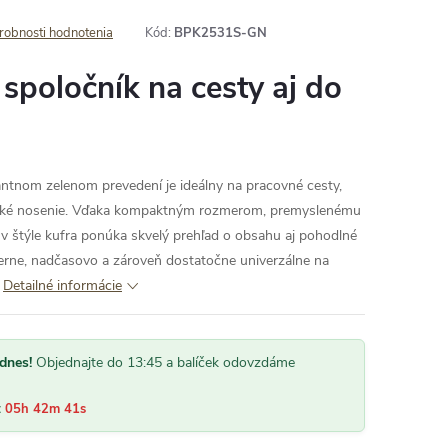
robnosti hodnotenia
Kód:
BPK2531S-GN
 spoločník na cesty aj do
ntnom zelenom prevedení je ideálny na pracovné cesty,
tské nosenie. Vďaka kompaktným rozmerom, premyslenému
v štýle kufra ponúka skvelý prehľad o obsahu aj pohodlné
erne, nadčasovo a zároveň dostatočne univerzálne na
Detailné informácie
dnes!
Objednajte do 13:45 a balíček odovzdáme
:
05h 42m 40s