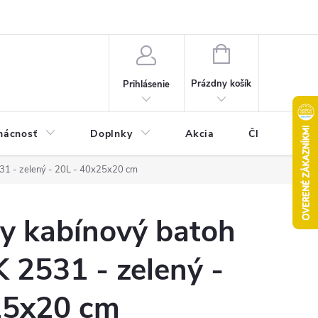
Pravidlá akcie 2+1 zdarma
Kontakty
Mapa serveru
Hodn
NÁKUPNÝ
KOŠÍK
Prázdny košík
Prihlásenie
ácnosť
Doplnky
Akcia
Články
31 - zelený - 20L - 40x25x20 cm
ny kabínový batoh
2531 - zelený -
25x20 cm