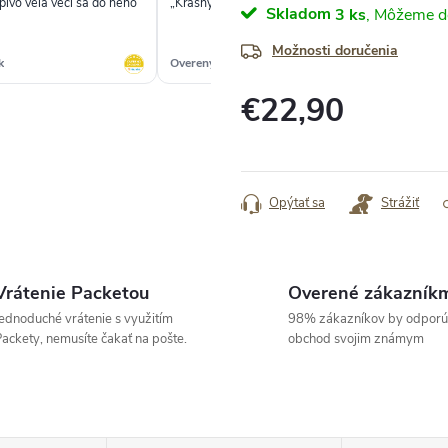
pivo veľa vecí sa do neho
„Krásny. Kvalitný.“
„Ši
Skladom
3 ks
Možnosti doručenia
k
Overený zákazník
Ove
€22,90
Jednotková
cena:
Opýtať sa
Strážiť
Vrátenie Packetou
Overené zákazník
ednoduché vrátenie s využitím
98% zákazníkov by odporú
ackety, nemusíte čakať na pošte.
obchod svojim známym