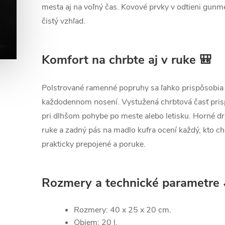
mesta aj na voľný čas. Kovové prvky v odtieni gun
čistý vzhľad.
Komfort na chrbte aj v ruke 🎒
Polstrované ramenné popruhy sa ľahko prispôsobia 
každodennom nosení. Vystužená chrbtová časť prisp
pri dlhšom pohybe po meste alebo letisku. Horné dr
ruke a zadný pás na madlo kufra ocení každý, kto ch
prakticky prepojené a poruke.
Rozmery a technické parametre 
Rozmery: 40 x 25 x 20 cm.
Objem: 20 l.