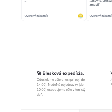
„.“
„šikovný, prekva
zmestí“
Overený zákazník
Overený zákazní
🚀 Blesková expedícia.
Odosielame ešte dnes (pri obj. do
J
14:00). Nedeľné objednávky (do
P
10:00) expedujeme ešte v ten istý
deň.