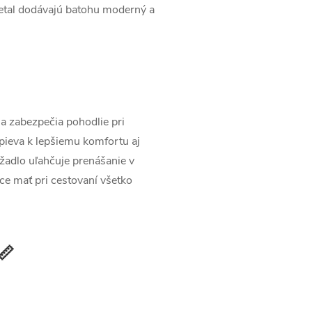
metal dodávajú batohu moderný a
a zabezpečia pohodlie pri
ieva k lepšiemu komfortu aj
žadlo uľahčuje prenášanie v
ce mať pri cestovaní všetko
📏