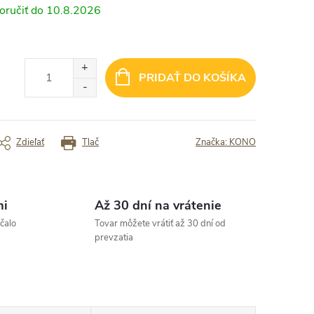
kovný do lietadla a veľa sa tam zmestí“
„Dostatočne veľký na všetko čo
10.8.2026
potrebujem mat so sebou v lietadle“
rený zákazník
Overený zákazník
PRIDAŤ DO KOŠÍKA
Zdieľať
Tlač
Značka:
KONO
mi
Až 30 dní na vrátenie
čalo
Tovar môžete vrátiť až 30 dní od
prevzatia