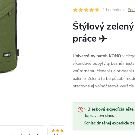
1 hodnotenie
Pod
Štýlový zelený
práce ✈️
Univerzálny batoh KONO
v elega
víkendové pobyty aj bežné mes
vnútornému členeniu a otváraniu 
balenie. Zelená farba pôsobí mod
pracovné aj voľnočasové využitie.
⚡
Blesková expedícia ešte 
dopravcovi
dnes
.
Koniec dnešnej expedície za