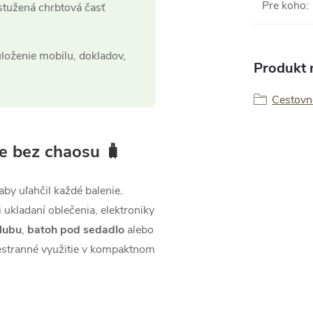
Pre koho
:
stužená chrbtová časť
uloženie mobilu, dokladov,
Produkt n
Cestovn
e bez chaosu 🧳
aby uľahčil každé balenie.
i ukladaní oblečenia, elektroniky
lubu
,
batoh pod sedadlo
alebo
estranné využitie v kompaktnom