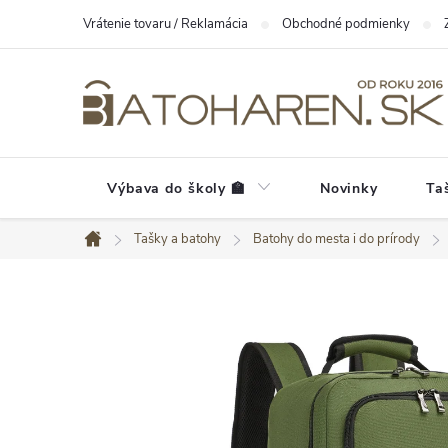
Prejsť
Vrátenie tovaru / Reklamácia
Obchodné podmienky
na
obsah
Výbava do školy 🏫
Novinky
Ta
Tašky a batohy
Batohy do mesta i do prírody
Domov