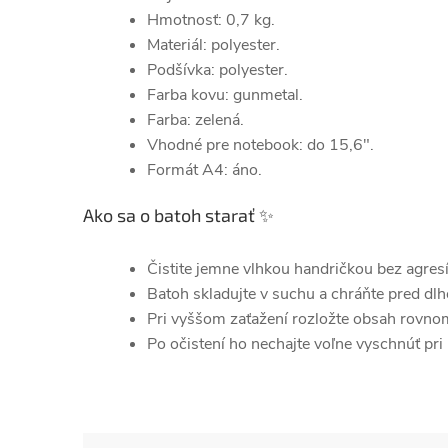
Hmotnosť: 0,7 kg.
Materiál: polyester.
Podšívka: polyester.
Farba kovu: gunmetal.
Farba: zelená.
Vhodné pre notebook: do 15,6".
Formát A4: áno.
Ako sa o batoh starať ✨
Čistite jemne vlhkou handričkou bez agresí
Batoh skladujte v suchu a chráňte pred dl
Pri vyššom zaťažení rozložte obsah rovnom
Po očistení ho nechajte voľne vyschnúť pri 