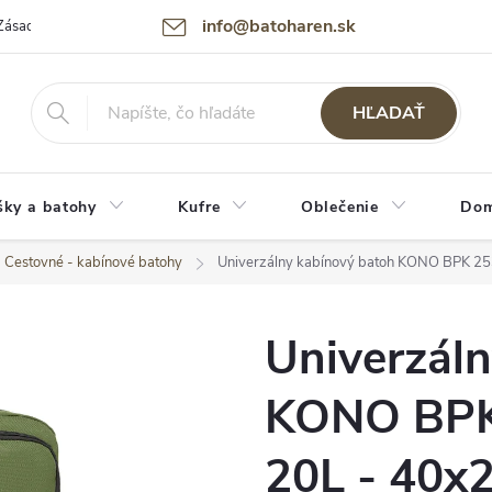
info@batoharen.sk
Zásady spracovania osobných údajov (GDPR)
Podmienky použitia webu
HĽADAŤ
šky a batohy
Kufre
Oblečenie
Dom
Cestovné - kabínové batohy
Univerzálny kabínový batoh KONO BPK 25
Univerzál
KONO BPK 
20L - 40x