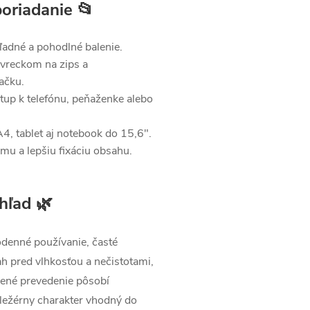
oriadanie 📂
adné a pohodlné balenie.
vreckom na zips a
ačku.
tup k telefónu, peňaženke alebo
, tablet aj notebook do 15,6".
mu a lepšiu fixáciu obsahu.
hľad 🌿
odenné používanie, časté
ah pred vlhkosťou a nečistotami,
elené prevedenie pôsobí
 ležérny charakter vhodný do