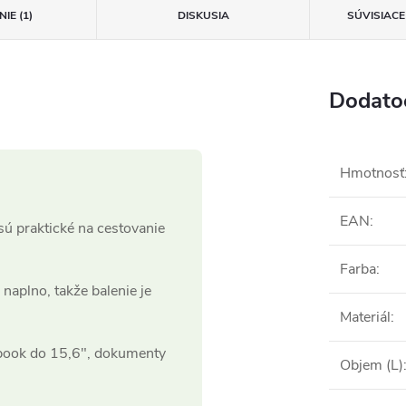
IE (1)
DISKUSIA
SÚVISIAC
Dodato
Hmotnosť
EAN
:
ú praktické na cestovanie
Farba
:
naplno, takže balenie je
Materiál
:
ook do 15,6", dokumenty
Objem (L)