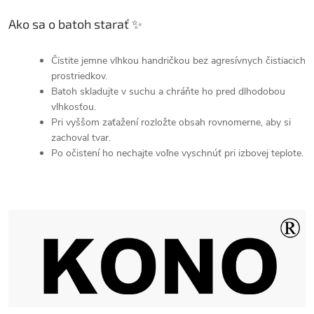
Ako sa o batoh starať ✨
Čistite jemne vlhkou handričkou bez agresívnych čistiacich
prostriedkov.
Batoh skladujte v suchu a chráňte ho pred dlhodobou
vlhkosťou.
Pri vyššom zaťažení rozložte obsah rovnomerne, aby si
zachoval tvar.
Po očistení ho nechajte voľne vyschnúť pri izbovej teplote.