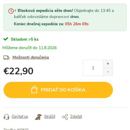
⚡
Blesková expedícia ešte dnes!
Objednajte do 13:45 a
balíček odovzdáme dopravcovi
dnes
.
Koniec dnešnej expedície za:
05h 26m 08s
Skladom
>5 ks
11.8.2026
Možnosti doručenia
€22,90
Jednotková
cena:
PRIDAŤ DO KOŠÍKA
Opýtať sa
Strážiť
Zdieľať