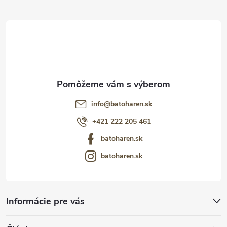
t
i
e
info
@
batoharen.sk
+421 222 205 461
batoharen.sk
batoharen.sk
Informácie pre vás