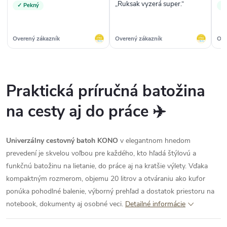
„Ruksak vyzerá super.“
✓ Pekný
✓
Overený zákazník
Overený zákazník
Ove
Praktická príručná batožina
na cesty aj do práce ✈️
Univerzálny cestovný batoh KONO
v elegantnom hnedom
prevedení je skvelou voľbou pre každého, kto hľadá štýlovú a
funkčnú batožinu na lietanie, do práce aj na kratšie výlety. Vďaka
kompaktným rozmerom, objemu 20 litrov a otváraniu ako kufor
ponúka pohodlné balenie, výborný prehľad a dostatok priestoru na
notebook, dokumenty aj osobné veci.
Detailné informácie