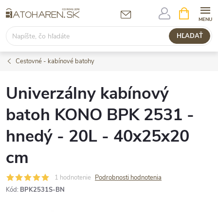
Prejsť
NÁKUPN
KOŠÍK
na
obsah
HĽADAŤ
Cestovné - kabínové batohy
Univerzálny kabínový
batoh KONO BPK 2531 -
hnedý - 20L - 40x25x20
cm
1 hodnotenie
Podrobnosti hodnotenia
Kód:
BPK2531S-BN