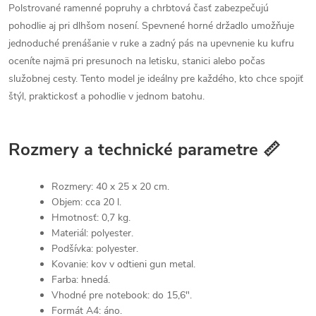
Polstrované ramenné popruhy a chrbtová časť zabezpečujú
pohodlie aj pri dlhšom nosení. Spevnené horné držadlo umožňuje
jednoduché prenášanie v ruke a zadný pás na upevnenie ku kufru
oceníte najmä pri presunoch na letisku, stanici alebo počas
služobnej cesty. Tento model je ideálny pre každého, kto chce spojiť
štýl, praktickosť a pohodlie v jednom batohu.
Rozmery a technické parametre 📏
Rozmery: 40 x 25 x 20 cm.
Objem: cca 20 l.
Hmotnosť: 0,7 kg.
Materiál: polyester.
Podšívka: polyester.
Kovanie: kov v odtieni gun metal.
Farba: hnedá.
Vhodné pre notebook: do 15,6".
Formát A4: áno.