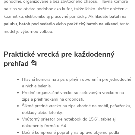
pohodlne, organizovane a bez zbytočného chaosu. Hlavná komora
na zips sa otvára podobne ako kufor, takže ľahko uložíte oblečenie,
kozmetiku, elektroniku aj pracovné pomôcky. Ak hľadáte
batoh na
palubu
,
batoh pod sedadlo
alebo
praktický batoh na víkend
, tento
model je výbornou voľbou.
Praktické vrecká pre každodenný
prehľad 📂
Hlavná komora na zips s plným otvorením pre jednoduché
a rýchle balenie.
Predné organizačné vrecko so sieťovaným vreckom na
zips a priehradkami na drobnosti.
Šikmé predné vrecko na zips vhodné na mobil, peňaženku,
doklady alebo letenky.
Vnútorný priestor pre notebook do 15,6", tablet aj
dokumenty formátu A4.
Bočné kompresné popruhy na úpravu objemu podľa