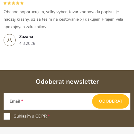
Obchod soporucujem, velky vyber, tovar zodpoveda popisu, je
naozaj krasny, uz sa tesim na cestovanie :-) dakujem Prajem vela
spokojnych zakaznikov
Zuzana
4.8.2026
Odoberať newsletter
Z
Email
ODOBERAŤ
á
p
Súhlasím s
GDPR
ä